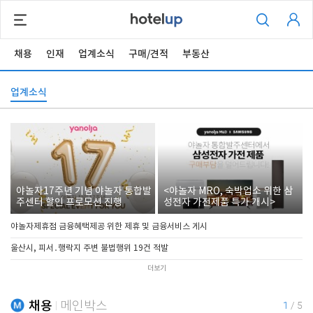
채용
인재
업계소식
구매/견적
부동산
업계소식
야놀자17주년 기념 야놀자 통합발
<야놀자 MRO, 숙박업소 위한 삼
주센터 할인 프로모션 진행
성전자 가전제품 특가 개시>
야놀자제휴점 금융혜택제공 위한 제휴 및 금융서비스 게시
울산시, 피서․행락지 주변 불법행위 19건 적발
더보기
채용
메인박스
1
/
5