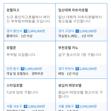
호텔자고
일산대화 라트리호텔
신규 용인자고호텔에서 메이
일산 대화역 라트리호텔에서
드 부부팀자매팀을 모십니다.
청소팀을 구인합니다.
경기 용인시
월
2,800,000원
경기 고양시
시
2,600,000원
룸메이드
1년 이상
객실청소,베팅 ,
1년 이하
호텔준
부천호텔 키노
부부팀 모집합니다.
급구 청소이모 1명 구합니다.
인천 중구
월
5,000,000원
경기 부천시
월
2,800,000원
객실 및 호텔청소
경력무관
베팅
1년 이상
스타일호텔
왕십리 태양모텔
3교대 당번 구합니다.
왕십리 태양모텔 청소이모 구
합니다.
서울 서초구
월
2,800,000원
서울 성동구
월
2,940,000원