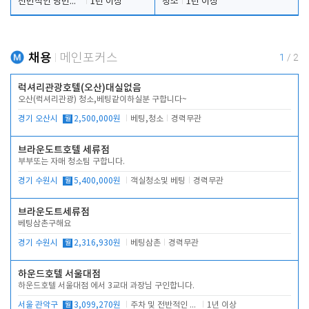
전반적인 당번업무
1년 이상
청소
1년 이상
채용
메인포커스
1
/
2
럭셔리관광호텔(오산)대실없음
오산(럭셔리관광) 청소,베팅같이하실분 구합니다~
경기 오산시
월
2,500,000원
베팅,청소
경력무관
브라운도트호텔 세류점
부부또는 자매 청소팀 구합니다.
경기 수원시
월
5,400,000원
객실청소및 베팅
경력무관
브라운도트세류점
베팅삼촌구해요
경기 수원시
월
2,316,930원
베팅삼촌
경력무관
하운드호텔 서울대점
하운드호텔 서울대점 에서 3교대 과장님 구인합니다.
서울 관악구
월
3,099,270원
주차 및 전반적인 당번업무
1년 이상