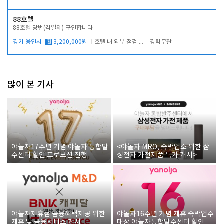
88호텔
88호텔 당번(격일제) 구인합니다
경기 용인시
월
3,200,000원
호텔 내 외부 점검 및 프런트 운영
경력무관
많이 본 기사
야놀자17주년 기념 야놀자 통합발
<야놀자 MRO, 숙박업소 위한 삼
주센터 할인 프로모션 진행
성전자 가전제품 특가 개시>
야놀자제휴점 금융혜택제공 위한
야놀자16주년 기념 제휴 숙박업주
제휴 및 금융서비스 게시
대상 야놀자통합발주센터 할인쿠