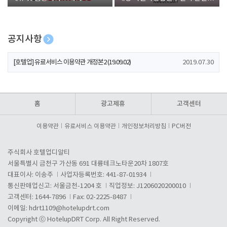
폰 증정
공지사항
[호텔업] 개인정보 처리방침 개정본1 (19.09.02)
2019.07.30
[호텔업] 유료서비스 이용약관 개정본2 (19.09.02)
2019.07.30
[호텔업] 개인정보 처리방침 개정본2 (19.09.02)
2019.07.30
홈
광고제휴
고객센터
이용약관
유료서비스 이용약관
개인정보처리방침
PC버전
주식회사 호텔업디알티
서울특별시 금천구 가산동 691 대륭테크노타운20차 1807호
대표이사: 이송주
사업자등록번호: 441-87-01934
통신판매업신고: 서울금천-1204 호
직업정보: J1206020200010
고객센터: 1644-7896
Fax: 02-2225-8487
이메일:
hdrt1109@hotelupdrt.com
Copyright ⓒ HotelupDRT Corp. All Right Reserved.