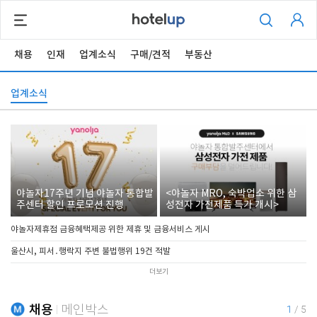
채용
인재
업계소식
구매/견적
부동산
업계소식
야놀자17주년 기념 야놀자 통합발
<야놀자 MRO, 숙박업소 위한 삼
주센터 할인 프로모션 진행
성전자 가전제품 특가 개시>
야놀자제휴점 금융혜택제공 위한 제휴 및 금융서비스 게시
울산시, 피서․행락지 주변 불법행위 19건 적발
더보기
채용
메인박스
1
/
5