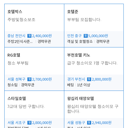
호텔박스
호텔준
주방및청소보조
부부팀 모집합니다.
충남 천안시
월
2,400,000원
인천 중구
월
5,000,000원
주방2인식사준비및청소린렌보조
경력무관
객실 및 호텔청소
경력무관
RG호텔
부천호텔 키노
청소 부부팀
급구 청소이모 1명 구합니다.
서울 성북구
월
2,700,000원
경기 부천시
월
2,800,000원
청소팀
경력무관
베팅
1년 이상
스타일호텔
왕십리 태양모텔
3교대 당번 구합니다.
왕십리 태양모텔 청소이모 구
합니다.
서울 서초구
월
2,800,000원
서울 성동구
월
2,940,000원