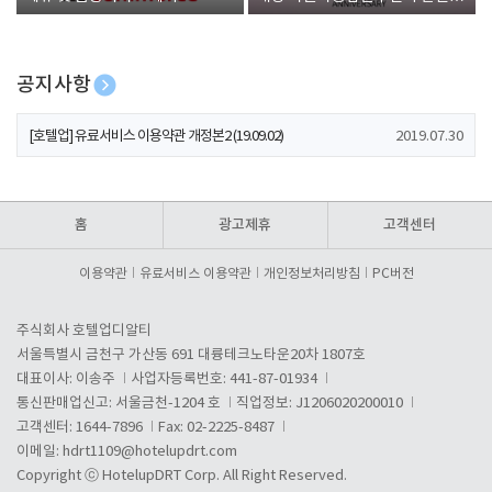
폰 증정
공지사항
[호텔업] 개인정보 처리방침 개정본1 (19.09.02)
2019.07.30
[호텔업] 유료서비스 이용약관 개정본2 (19.09.02)
2019.07.30
[호텔업] 개인정보 처리방침 개정본2 (19.09.02)
2019.07.30
홈
광고제휴
고객센터
이용약관
유료서비스 이용약관
개인정보처리방침
PC버전
주식회사 호텔업디알티
서울특별시 금천구 가산동 691 대륭테크노타운20차 1807호
대표이사: 이송주
사업자등록번호: 441-87-01934
통신판매업신고: 서울금천-1204 호
직업정보: J1206020200010
고객센터: 1644-7896
Fax: 02-2225-8487
이메일:
hdrt1109@hotelupdrt.com
Copyright ⓒ HotelupDRT Corp. All Right Reserved.