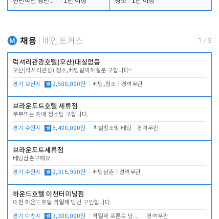
전반적인 당번업무
1년 이상
청소
1년 이상
채용
메인포커스
1
/
3
럭셔리관광호텔(오산)대실없음
오산(럭셔리관광) 청소,베팅같이하실분 구합니다~
경기 오산시
월
2,500,000원
베팅,청소
경력무관
브라운도트호텔 세류점
부부또는 자매 청소팀 구합니다.
경기 수원시
월
5,400,000원
객실청소및 베팅
경력무관
브라운도트세류점
베팅삼촌구해요
경기 수원시
월
2,316,930원
베팅삼촌
경력무관
하운드호텔 이천터미널점
이천 하운드호텔 격일제 당번 구인합니다.
경기 이천시
월
3,300,000원
격일제 프론트 당번 업무로 주차 및 객실 점검
경력무관