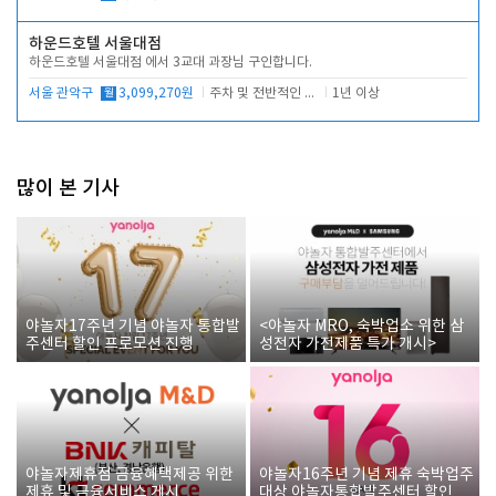
하운드호텔 서울대점
하운드호텔 서울대점 에서 3교대 과장님 구인합니다.
서울 관악구
월
3,099,270원
주차 및 전반적인 당번업무
1년 이상
많이 본 기사
야놀자17주년 기념 야놀자 통합발
<야놀자 MRO, 숙박업소 위한 삼
주센터 할인 프로모션 진행
성전자 가전제품 특가 개시>
야놀자제휴점 금융혜택제공 위한
야놀자16주년 기념 제휴 숙박업주
제휴 및 금융서비스 게시
대상 야놀자통합발주센터 할인쿠