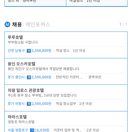
청소 외
경력무관
객실청소
1년 이상
채용
메인포커스
1
/
1
루루호텔
부부청소팀 구합니다
인천 남동구
월
2,500,000원
객실 청소
1년 이상
용인 오스카호텔
용인 처인구 오스카호텔에서 격일당번 채용합니다
경기 용인시
월
3,500,000원
전반적인 카운터 업무
경력무관
의왕 밀로스 관광호텔
주1회 휴무 청소 부부팀, 3교대 당번 모집합니다.
경기 의왕시
월
2,500,000원
객실 청소업무
1년 이상
하라스호텔
영등포 하라스호텔
서울 영등포구
시
10,030원
카운터 업무 및 객실관리(청소상태 확인, 객실판매)
1년 이상