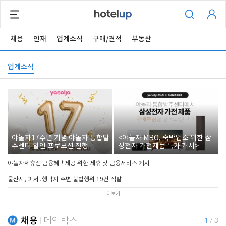
채용
인재
업계소식
구매/견적
부동산
업계소식
야놀자17주년 기념 야놀자 통합발
<야놀자 MRO, 숙박업소 위한 삼
주센터 할인 프로모션 진행
성전자 가전제품 특가 개시>
야놀자제휴점 금융혜택제공 위한 제휴 및 금융서비스 게시
울산시, 피서․행락지 주변 불법행위 19건 적발
더보기
채용
메인박스
1
/
3