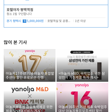
호텔야자 평택역점
청소 1팀 구인합니다
경기 평택시
월
5,000,000원
호텔객실 및 공용시설 청소 관리
1년 이상
많이 본 기사
야놀자17주년 기념 야놀자 통합발
<야놀자 MRO, 숙박업소 위한 삼
주센터 할인 프로모션 진행
성전자 가전제품 특가 개시>
야놀자제휴점 금융혜택제공 위한
야놀자16주년 기념 제휴 숙박업주
제휴 및 금융서비스 게시
대상 야놀자통합발주센터 할인쿠