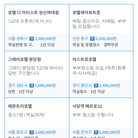
호텔 디 아티스트 성신여대점
호텔에어포트준
3교대 프론트(격,비,비)
베팅,청소이모, 자매팀, 부부
팀 모집합니다.
서울 성북구
월
2,900,000원
인천 중구
월
2,500,000원
객실판매 및 고객응대
1년 이상
객실 및 호텔청소
경력무관
그레이호텔 분당점
아스트로호텔
그레이 분당점 3교대(격비비)
부부청소팀 모집 (매주1회휴
당번 구인합니다.
무/식사제공)
경기 성남시
월
3,000,000원
경기 용인시
월
2,400,000원
당번
1년 이상
객실청소
1년 이상
레몬트리호텔
사당역 메트로21
청소1명 (객실26개)
부부 청소팀 구합니다
서울 종로구
월
2,600,000원
서울 관악구
월
5,800,000원