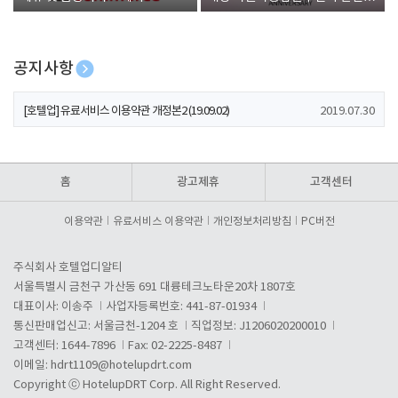
폰 증정
공지사항
[호텔업] 개인정보 처리방침 개정본1 (19.09.02)
2019.07.30
[호텔업] 유료서비스 이용약관 개정본2 (19.09.02)
2019.07.30
[호텔업] 개인정보 처리방침 개정본2 (19.09.02)
2019.07.30
홈
광고제휴
고객센터
이용약관
유료서비스 이용약관
개인정보처리방침
PC버전
주식회사 호텔업디알티
서울특별시 금천구 가산동 691 대륭테크노타운20차 1807호
대표이사: 이송주
사업자등록번호: 441-87-01934
통신판매업신고: 서울금천-1204 호
직업정보: J1206020200010
고객센터: 1644-7896
Fax: 02-2225-8487
이메일:
hdrt1109@hotelupdrt.com
Copyright ⓒ HotelupDRT Corp. All Right Reserved.