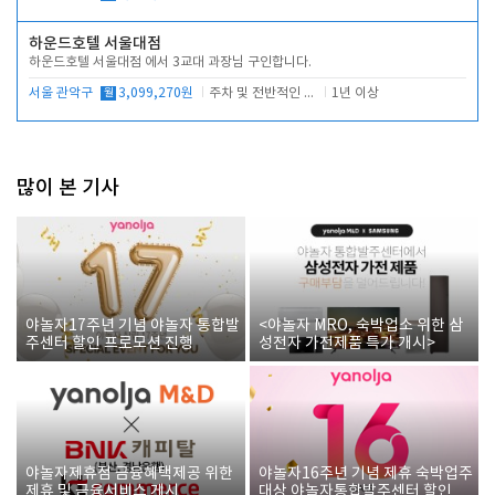
하운드호텔 서울대점
하운드호텔 서울대점 에서 3교대 과장님 구인합니다.
서울 관악구
월
3,099,270원
주차 및 전반적인 당번업무
1년 이상
많이 본 기사
야놀자17주년 기념 야놀자 통합발
<야놀자 MRO, 숙박업소 위한 삼
주센터 할인 프로모션 진행
성전자 가전제품 특가 개시>
야놀자제휴점 금융혜택제공 위한
야놀자16주년 기념 제휴 숙박업주
제휴 및 금융서비스 게시
대상 야놀자통합발주센터 할인쿠