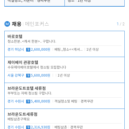
객실청소, 카운터
경력무관
청소
1년 이상
채용
메인포커스
1
/
2
바로호텔
청소한분..<캐셔 한분>.. 구합니다.
경기 하남시
월
2,600,000원
베팅.,청소<<캐셔 모셔봅니다.
1년 이상
제이베이 관광호텔
수유제이베이호텔에서 청소팀 모집합니다
서울 강북구
월
5,600,000원
1년 이상
브라운도트호텔 세류점
부부또는 자매 청소팀 구합니다.
경기 수원시
월
5,400,000원
객실청소및 베팅
경력무관
브라운도트세류점
베팅삼촌구해요
경기 수원시
월
2,316,930원
베팅삼촌
경력무관