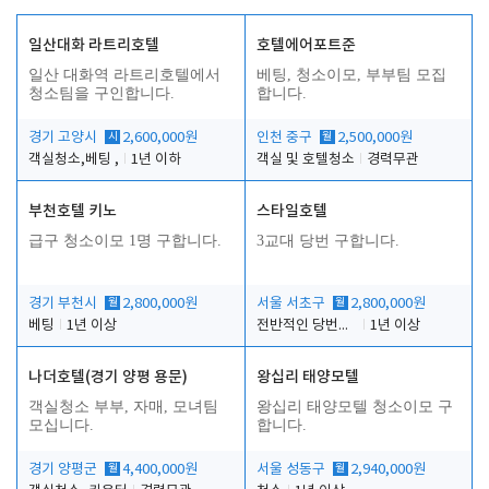
일산대화 라트리호텔
호텔에어포트준
일산 대화역 라트리호텔에서
베팅, 청소이모, 부부팀 모집
청소팀을 구인합니다.
합니다.
경기 고양시
시
2,600,000원
인천 중구
월
2,500,000원
객실청소,베팅 ,
1년 이하
객실 및 호텔청소
경력무관
부천호텔 키노
스타일호텔
급구 청소이모 1명 구합니다.
3교대 당번 구합니다.
경기 부천시
월
2,800,000원
서울 서초구
월
2,800,000원
베팅
1년 이상
전반적인 당번업무
1년 이상
나더호텔(경기 양평 용문)
왕십리 태양모텔
객실청소 부부, 자매, 모녀팀
왕십리 태양모텔 청소이모 구
모십니다.
합니다.
경기 양평군
월
4,400,000원
서울 성동구
월
2,940,000원