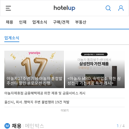
채용
인재
업계소식
구매/견적
부동산
업계소식
야놀자17주년 기념 야놀자 통합발
<야놀자 MRO, 숙박업소 위한 삼
주센터 할인 프로모션 진행
성전자 가전제품 특가 개시>
야놀자제휴점 금융혜택제공 위한 제휴 및 금융서비스 게시
울산시, 피서․행락지 주변 불법행위 19건 적발
더보기
채용
메인박스
1
/
4