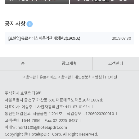
폰 증정
공지사항
[호텔업] 개인정보 처리방침 개정본1 (19.09.02)
2019.07.30
[호텔업] 유료서비스 이용약관 개정본2 (19.09.02)
2019.07.30
[호텔업] 개인정보 처리방침 개정본2 (19.09.02)
2019.07.30
홈
광고제휴
고객센터
이용약관
유료서비스 이용약관
개인정보처리방침
PC버전
주식회사 호텔업디알티
서울특별시 금천구 가산동 691 대륭테크노타운20차 1807호
대표이사: 이송주
사업자등록번호: 441-87-01934
통신판매업신고: 서울금천-1204 호
직업정보: J1206020200010
고객센터: 1644-7896
Fax: 02-2225-8487
이메일:
hdrt1109@hotelupdrt.com
Copyright ⓒ HotelupDRT Corp. All Right Reserved.