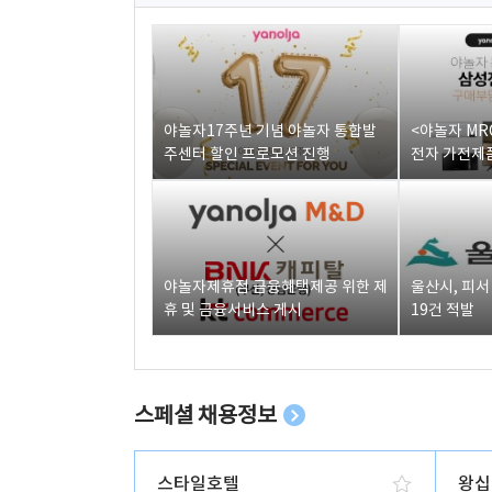
야놀자17주년 기념 야놀자 통합발
<야놀자 MR
주센터 할인 프로모션 진행
전자 가전제품
야놀자제휴점 금융혜택제공 위한 제
울산시, 피
휴 및 금융서비스 게시
19건 적발
스페셜 채용정보
스타일호텔
왕십