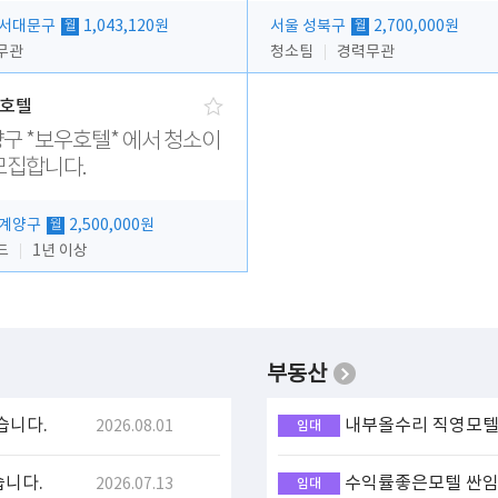
 서대문구
1,043,120원
서울 성북구
2,700,000원
월
월
무관
청소팀
경력무관
호텔
구 *보우호텔* 에서 청소이
모집합니다.
 계양구
2,500,000원
월
드
1년 이상
부동산
습니다.
내부올수리 직영모텔 
2026.08.01
임대
습니다.
수익률좋은모텔 싼임대
2026.07.13
임대