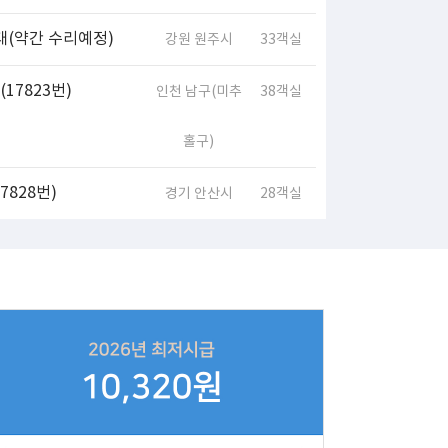
대(약간 수리예정)
강원 원주시
33객실
17823번)
인천 남구(미추
38객실
홀구)
828번)
경기 안산시
28객실