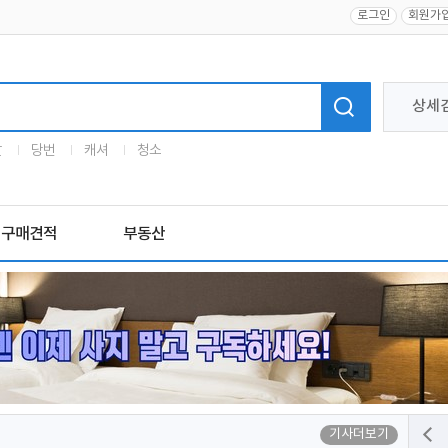
로그인
회원가
상세
말
당번
캐셔
청소
구매견적
부동산
기사더보기