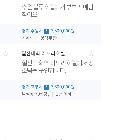
수원 블루호텔에서 부부 자매팀
찾아요
경기 수원시
2,500,000원
시
메이드
경력무관
일산대화 라트리호텔
일산 대화역 라트리호텔에서 청
소팀을 구인합니다.
경기 고양시
2,600,000원
시
객실청소,베팅 ,
1년 이하