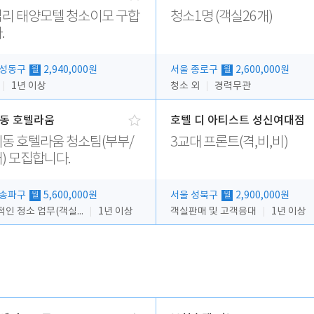
리 태양모텔 청소이모 구합
청소1명 (객실26개)
.
 성동구
2,940,000원
서울 종로구
2,600,000원
월
월
1년 이상
청소 외
경력무관
동 호텔라움
호텔 디 아티스트 성신여대점
동 호텔라움 청소팀(부부/
3교대 프론트(격,비,비)
) 모집합니다.
 송파구
5,600,000원
서울 성북구
2,900,000원
월
월
전반적인 청소 업무(객실청소.객실정리)
1년 이상
객실판매 및 고객응대
1년 이상