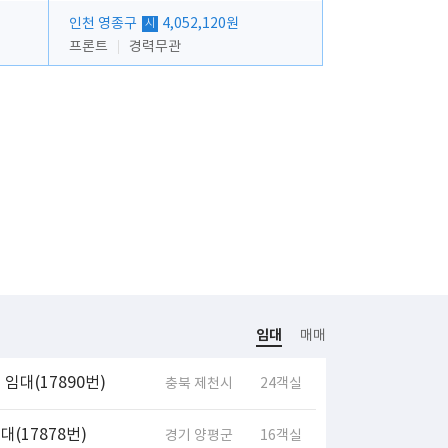
인천 영종구
4,052,120원
시
프론트
경력무관
임대
매매
임대(17890번)
충북 제천시
24객실
(17878번)
경기 양평군
16객실