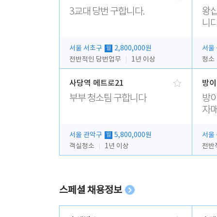
3교대 당번 구합니다.
왕십
니다
서울 서초구
2,800,000원
서울
월
전반적인 당번업무
1년 이상
청소
사당역 메트로21
방이
부부 청소팀 구합니다
방이
자매
서울 관악구
5,800,000원
서울
월
객실청소
1년 이상
스페셜 채용정보