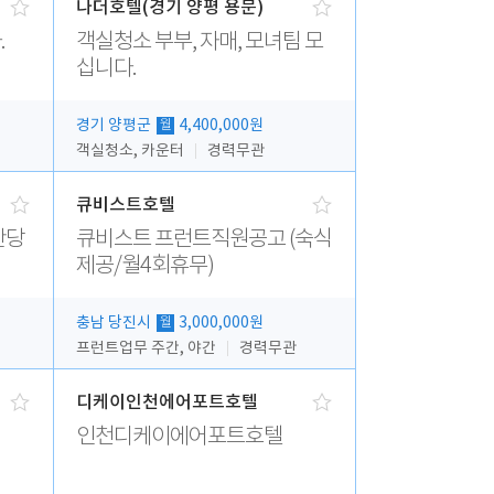
나더호텔(경기 양평 용문)
.
객실청소 부부, 자매, 모녀팀 모
십니다.
경기 양평군
4,400,000원
월
객실청소, 카운터
경력무관
큐비스트호텔
간당
큐비스트 프런트직원공고 (숙식
제공/월4회휴무)
충남 당진시
3,000,000원
월
프런트업무 주간, 야간
경력무관
디케이인천에어포트호텔
인천디케이에어포트호텔