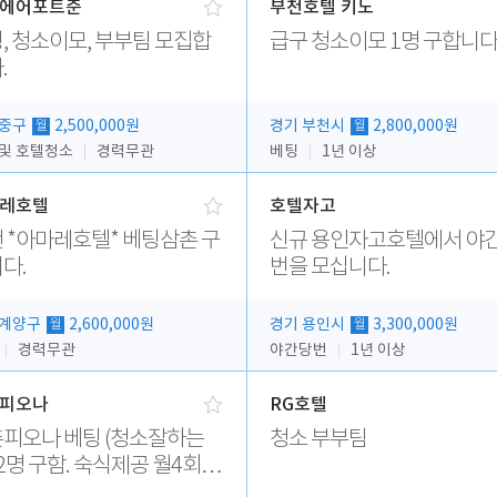
에어포트준
부천호텔 키노
, 청소이모, 부부팀 모집합
급구 청소이모 1명 구합니다
.
 중구
2,500,000원
경기 부천시
2,800,000원
월
월
 및 호텔청소
경력무관
베팅
1년 이상
레호텔
호텔자고
 *아마레호텔* 베팅삼촌 구
신규 용인자고호텔에서 야
다.
번을 모십니다.
 계양구
2,600,000원
경기 용인시
3,300,000원
월
월
경력무관
야간당번
1년 이상
피오나
RG호텔
 베팅 (청소잘하는
청소 부부팀
2명 구함. 숙식제공 월4회휴