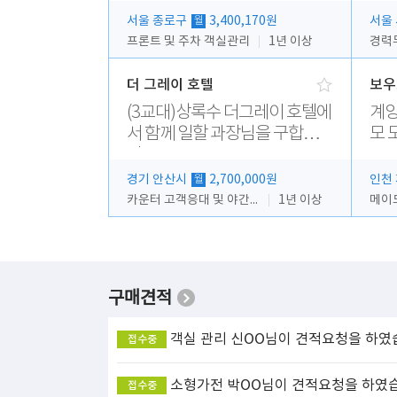
서울 종로구
3,400,170원
서울
월
프론트 및 주차 객실관리
1년 이상
경력
더 그레이 호텔
보우
(3교대)상록수 더그레이 호텔에
계양
서 함께 일할 과장님을 구합니
모 
다.
경기 안산시
2,700,000원
인천
월
카운터 고객응대 및 야간더블청소
1년 이상
메이
구매견적
객실 관리
신OO님이 견적요청을 하였
접수중
소형가전
박OO님이 견적요청을 하였
접수중