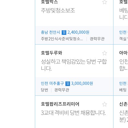
호텔박스
호텔
주방및청소보조
베팅
니다
충남 천안시
2,400,000원
인천
월
주방2인식사준비및청소린렌보조
경력무관
객실
호텔두루와
아마
성실하고 책임감있는 당번 구합
인천
니다.
합니
인천 미추홀구
3,000,000원
인천
월
당번
경력무관
베팅
호텔팝리즈프리미어
신촌
3교대 격비비 당번 채용합니다.
신촌피오나
분) 
무