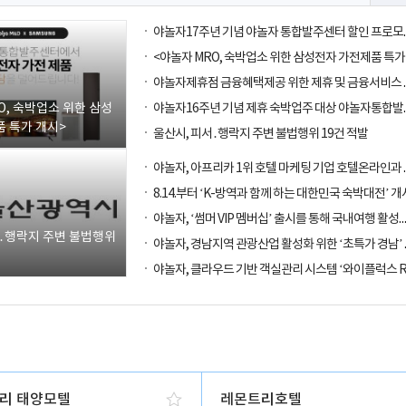
O, 숙박업소 위한 삼성
 특가 개시>
울산시, 피서․행락지 주변 불법행위 19건 적발
8.14.부터 ‘K-방역과 함께 하는 대한민국 숙박대전’ 개
야놀자, ‘썸머 VIP 멤버십’ 출시를 통해
서․행락지 주변 불법행위
리 태양모텔
레몬트리호텔