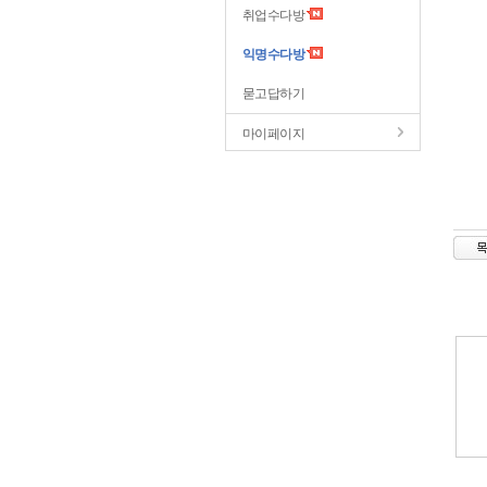
취업수다방
익명수다방
묻고답하기
마이페이지