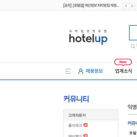
[공지] [호텔업] 유료서비스 이용약관 개정본2 (19.09.02)
[공지] [호텔업] 개인정보 처리방침 개정본2 (19.09.02)
호텔업
채용정보
업계소식
커뮤니티
익명
고객라운지
커뮤니
출석체크
호텔
제비뽑기