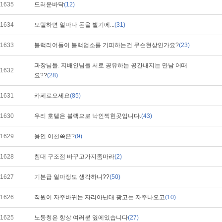
1635
드러운바닥
(12)
1634
모텔하면 얼마나 돈을 벌기에...
(31)
1633
블랙리어들이 블랙업소를 기피하는건 무슨현상인가요?
(23)
과장님들. 지배인님들 서로 공유하는 공간내지는 만남 어때
1632
요??
(28)
1631
카페로오세요
(85)
1630
우리 호텔은 블랙으로 낙인찍힌곳입니다.
(43)
1629
용인.이천쪽은?
(9)
1628
침대 구조점 바꾸고가지좀마라
(2)
1627
기본급 얼마정도 생각하니??
(50)
1626
직원이 자주바뀌는 자리아닌대 광고는 자주나오고
(10)
1625
노동청은 항상 여러분 옆에있습니다
(27)