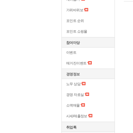
가위바위보
포인트 순위
포인트 쇼핑몰
참여마당
이벤트
매거진이벤트
경영정보
노무 상담
경영 자료실
소액매물
시세/매출정보
취업톡