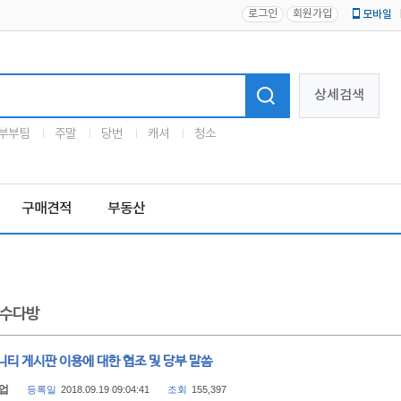
로그인
회원가입
모바일
로고
상세검색
부부팀
주말
당번
캐셔
청소
구매견적
부동산
수다방
티 게시판 이용에 대한 협조 및 당부 말씀
업
등록일
2018.09.19 09:04:41
조회
155,397