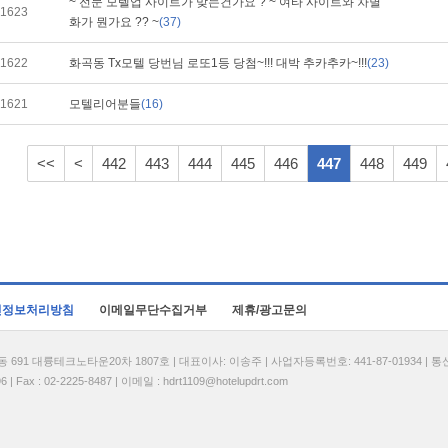
~ 전문 모텔업 사이트가 맞는건가요 ? ~ 여타 사이트와 차별
1623
화가 뭔가요 ?? ~
(37)
1622
화곡동 Tx모텔 당번님 로또1등 당첨~!!! 대박 추카추카~!!!
(23)
1621
모텔리어분들
(16)
<<
<
442
443
444
445
446
447
448
449
인정보처리방침
이메일무단수집거부
제휴/광고문의
1 대륭테크노타운20차 1807호 | 대표이사: 이송주 | 사업자등록번호: 441-87-01934 | 
| Fax : 02-2225-8487 | 이메일 :
hdrt1109@hotelupdrt.com