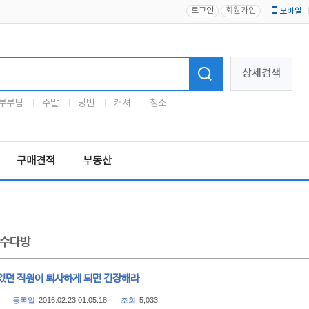
로그인
회원가입
모바일
로고
상세검색
부부팀
주말
당번
캐셔
청소
구매견적
부동산
수다방
있던 직원이 퇴사하게 되면 긴장해라
등록일
2016.02.23 01:05:18
조회
5,033