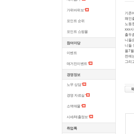
가위바위보
기존에
왜인줄
포인트 순위
노동청
xxx
포인트 쇼핑몰
출두
니들은
참여마당
니들 
올7월
이벤트
전에는
그리고
매거진이벤트
경영정보
노무 상담
경영 자료실
소액매물
시세/매출정보
취업톡