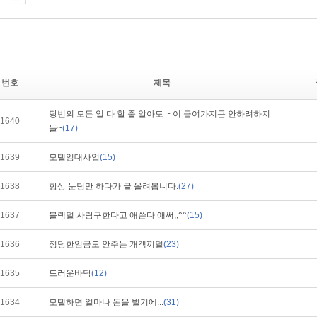
번호
제목
당번의 모든 일 다 할 줄 알아도 ~ 이 급여가지곤 안하려하지
1640
들~
(17)
1639
모텔임대사업
(15)
1638
항상 눈팅만 하다가 글 올려봅니다.
(27)
1637
블랙덜 사람구한다고 애쓴다 애써,,^^
(15)
1636
정당한임금도 안주는 개객끼덜
(23)
1635
드러운바닥
(12)
1634
모텔하면 얼마나 돈을 벌기에...
(31)