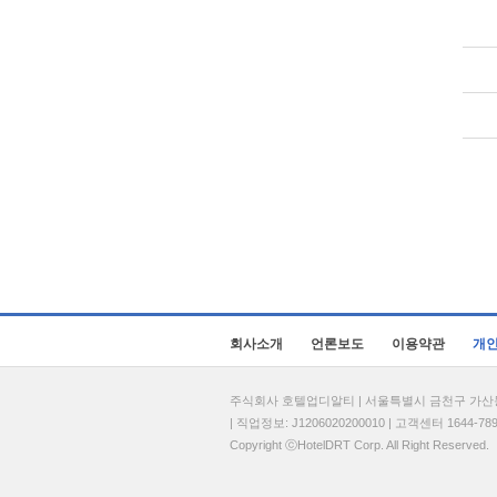
회사소개
언론보도
이용약관
개
주식회사 호텔업디알티 | 서울특별시 금천구 가산동 69
| 직업정보: J1206020200010 | 고객센터 1644-7896 
Copyright ⓒHotelDRT Corp. All Right Reserved.