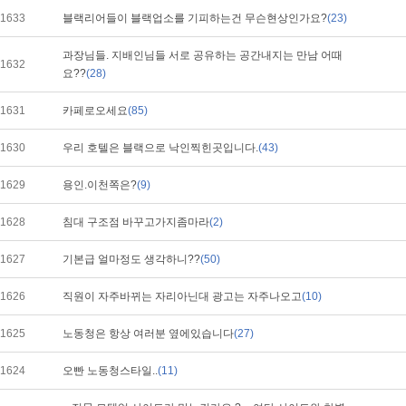
1633
블랙리어들이 블랙업소를 기피하는건 무슨현상인가요?
(23)
과장님들. 지배인님들 서로 공유하는 공간내지는 만남 어때
1632
요??
(28)
1631
카페로오세요
(85)
1630
우리 호텔은 블랙으로 낙인찍힌곳입니다.
(43)
1629
용인.이천쪽은?
(9)
1628
침대 구조점 바꾸고가지좀마라
(2)
1627
기본급 얼마정도 생각하니??
(50)
1626
직원이 자주바뀌는 자리아닌대 광고는 자주나오고
(10)
1625
노동청은 항상 여러분 옆에있습니다
(27)
1624
오빤 노동청스타일..
(11)