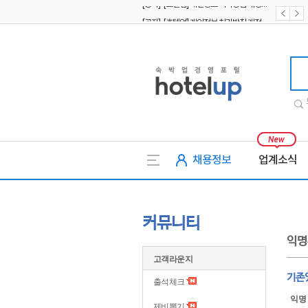
[공지] [호텔업] 개인정보 처리방침 개정본1 (19.09.02)
[공지] [호텔업] 유료서비스 이용약관 개정본2 (19.09.02)
호텔업
채용정보
업계소식
커뮤니티
익명
고객라운지
기존
출석체크
익명
제비뽑기