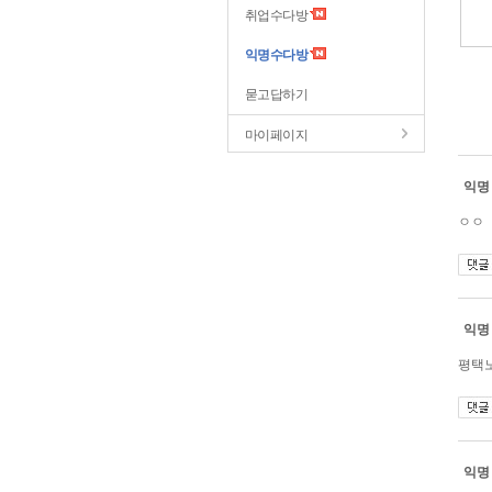
취업수다방
익명수다방
묻고답하기
마이페이지