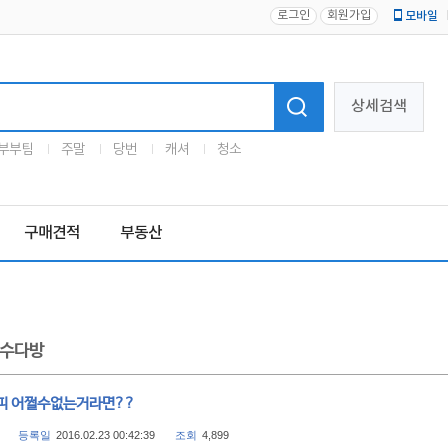
로그인
회원가입
모바일
로고
상세검색
부부팀
주말
당번
캐셔
청소
구매견적
부동산
수다방
피 어쩔수없는거라면??
등록일
2016.02.23 00:42:39
조회
4,899