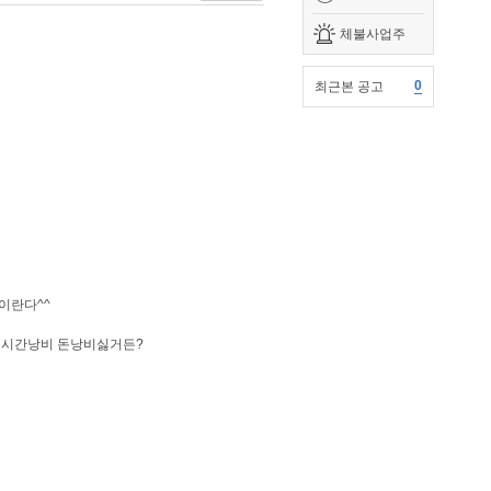
체불사업주
0
최근본 공고
이란다^^
 시간낭비 돈낭비싫거든?