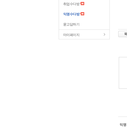
취업수다방
익명수다방
묻고답하기
마이페이지