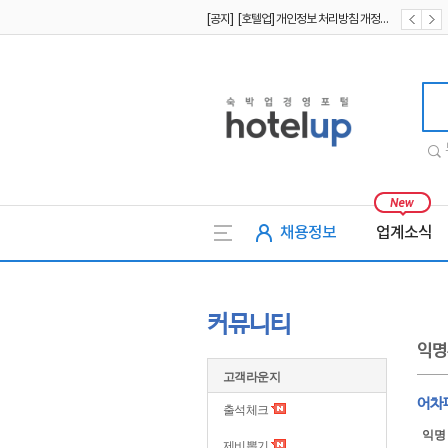
[공지] [호텔업] 개인정보 처리방침 개정본1 (19.09.02)
[공지] [호텔업] 유료서비스 이용약관 개정본2 (19.09.02)
호텔업
채용정보
업계소식
커뮤니티
익명
고객라운지
어차
출석체크
익명
제비뽑기