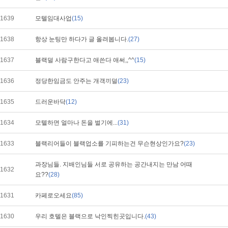
1639
모텔임대사업
(15)
1638
항상 눈팅만 하다가 글 올려봅니다.
(27)
1637
블랙덜 사람구한다고 애쓴다 애써,,^^
(15)
1636
정당한임금도 안주는 개객끼덜
(23)
1635
드러운바닥
(12)
1634
모텔하면 얼마나 돈을 벌기에...
(31)
1633
블랙리어들이 블랙업소를 기피하는건 무슨현상인가요?
(23)
과장님들. 지배인님들 서로 공유하는 공간내지는 만남 어때
1632
요??
(28)
1631
카페로오세요
(85)
1630
우리 호텔은 블랙으로 낙인찍힌곳입니다.
(43)