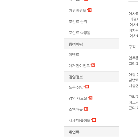
가위바위보
어차피
어쩔
포인트 순위
어차피
어차피
포인트 쇼핑몰
어차피
참여마당
구직-
이벤트
업주들
그리고
매거진이벤트
아참 
경영정보
띨빵하
니들
노무 상담
그리
경영 자료실
여그서
근디 
소액매물
시세/매출정보
취업톡