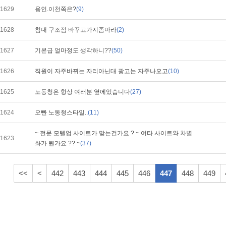
1629
용인.이천쪽은?
(9)
1628
침대 구조점 바꾸고가지좀마라
(2)
1627
기본급 얼마정도 생각하니??
(50)
1626
직원이 자주바뀌는 자리아닌대 광고는 자주나오고
(10)
1625
노동청은 항상 여러분 옆에있습니다
(27)
1624
오빤 노동청스타일..
(11)
~ 전문 모텔업 사이트가 맞는건가요 ? ~ 여타 사이트와 차별
1623
화가 뭔가요 ?? ~
(37)
<<
<
442
443
444
445
446
447
448
449