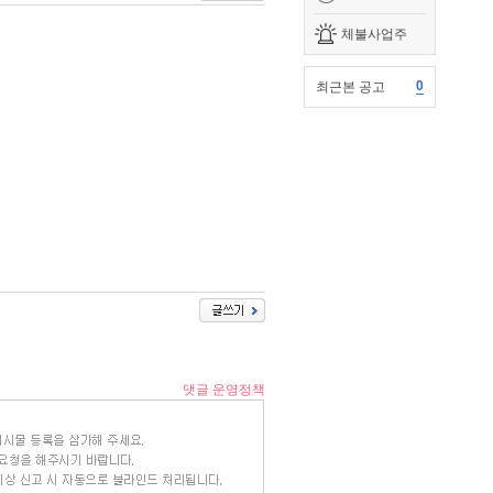
체불사업주
0
최근본 공고