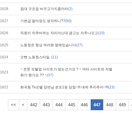
1628
침대 구조점 바꾸고가지좀마라
(2)
1627
기본급 얼마정도 생각하니??
(50)
1626
직원이 자주바뀌는 자리아닌대 광고는 자주나오고
(10)
1625
노동청은 항상 여러분 옆에있습니다
(27)
1624
오빤 노동청스타일..
(11)
~ 전문 모텔업 사이트가 맞는건가요 ? ~ 여타 사이트와 차별
1623
화가 뭔가요 ?? ~
(37)
1622
화곡동 Tx모텔 당번님 로또1등 당첨~!!! 대박 추카추카~!!!
(23)
<<
<
442
443
444
445
446
447
448
449