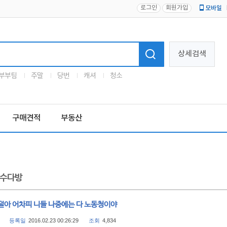
로그인
회원가입
모바일
로고
상세검색
부부팀
주말
당번
캐셔
청소
구매견적
부동산
수다방
덜아 어차피 니들 나중에는 다 노동청이야
등록일
2016.02.23 00:26:29
조회
4,834