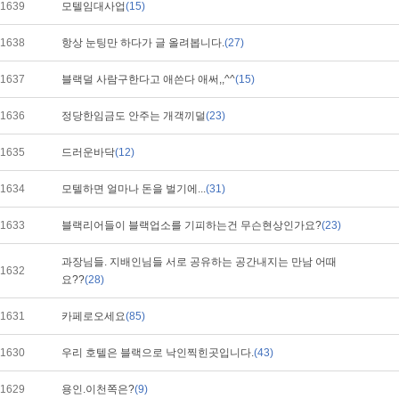
1639
모텔임대사업
(15)
1638
항상 눈팅만 하다가 글 올려봅니다.
(27)
1637
블랙덜 사람구한다고 애쓴다 애써,,^^
(15)
1636
정당한임금도 안주는 개객끼덜
(23)
1635
드러운바닥
(12)
1634
모텔하면 얼마나 돈을 벌기에...
(31)
1633
블랙리어들이 블랙업소를 기피하는건 무슨현상인가요?
(23)
과장님들. 지배인님들 서로 공유하는 공간내지는 만남 어때
1632
요??
(28)
1631
카페로오세요
(85)
1630
우리 호텔은 블랙으로 낙인찍힌곳입니다.
(43)
1629
용인.이천쪽은?
(9)