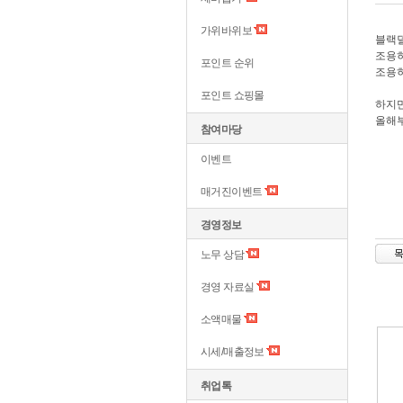
가위바위보
블랙덜
조용
포인트 순위
조용히
포인트 쇼핑몰
하지만
올해부
참여마당
이벤트
매거진이벤트
경영정보
노무 상담
경영 자료실
소액매물
시세/매출정보
취업톡