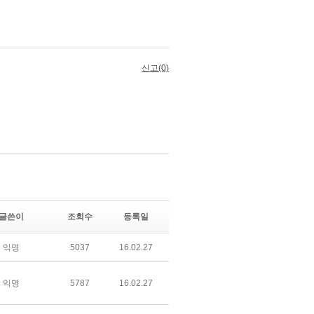
글쓴이
조회수
등록일
익명
5037
16.02.27
익명
5787
16.02.27