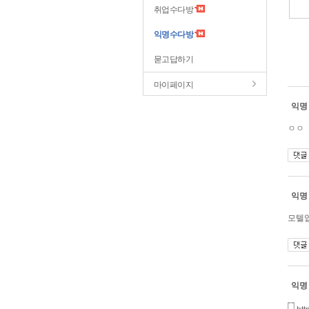
취업수다방
익명수다방
묻고답하기
마이페이지