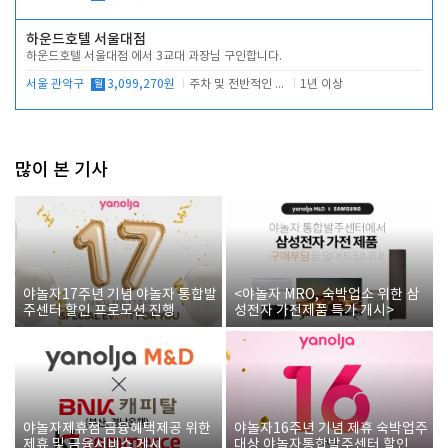
하운드호텔 서울대점
하운드호텔 서울대점 에서 3교대 과장님 구인합니다.
서울 관악구
월
3,099,270원
주차 및 전반적인 당번업무
1년 이상
많이 본 기사
야놀자17주년 기념 야놀자 통합발
<야놀자 MRO, 숙박업소 위한 삼
주센터 할인 프로모션 진행
성전자 가전제품 특가 개시>
야놀자제휴점 금융혜택제공 위한
야놀자16주년 기념 제휴 숙박업주
제휴 및 금융서비스 게시
대상 야놀자통합발주센터 할인쿠