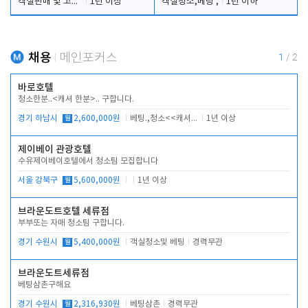
객실판매 및 고객응대
1년 이상
객실청소,베팅 ,
1년 이하
채용
메인포커스
1
/
2
바로호텔
청소한분..<캐셔 한분>.. 구합니다.
경기 하남시
월
2,600,000원
베팅.,청소<<캐셔 모셔봅니다.
1년 이상
제이베이 관광호텔
수유제이베이호텔에서 청소팀 모집합니다
서울 강북구
월
5,600,000원
1년 이상
브라운도트호텔 세류점
부부또는 자매 청소팀 구합니다.
경기 수원시
월
5,400,000원
객실청소및 베팅
경력무관
브라운도트세류점
베팅삼촌구해요
경기 수원시
월
2,316,930원
베팅삼촌
경력무관