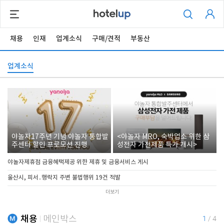
채용
인재
업계소식
구매/견적
부동산
업계소식
야놀자17주년 기념 야놀자 통합발
<야놀자 MRO, 숙박업소 위한 삼
주센터 할인 프로모션 진행
성전자 가전제품 특가 개시>
야놀자제휴점 금융혜택제공 위한 제휴 및 금융서비스 게시
울산시, 피서․행락지 주변 불법행위 19건 적발
더보기
채용
메인박스
1
/
4