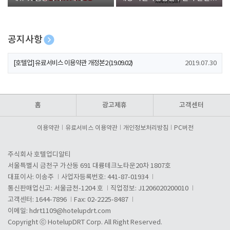
폰 증정
공지사항
[호텔업] 개인정보 처리방침 개정본1 (19.09.02)
2019.07.30
[호텔업] 유료서비스 이용약관 개정본2 (19.09.02)
2019.07.30
[호텔업] 개인정보 처리방침 개정본2 (19.09.02)
2019.07.30
홈
광고제휴
고객센터
이용약관
유료서비스 이용약관
개인정보처리방침
PC버전
주식회사 호텔업디알티
서울특별시 금천구 가산동 691 대륭테크노타운20차 1807호
대표이사: 이송주
사업자등록번호: 441-87-01934
통신판매업신고: 서울금천-1204 호
직업정보: J1206020200010
고객센터: 1644-7896
Fax: 02-2225-8487
이메일:
hdrt1109@hotelupdrt.com
Copyright ⓒ HotelupDRT Corp. All Right Reserved.