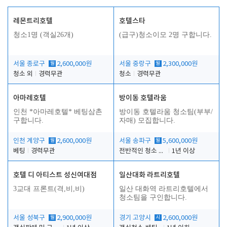
레몬트리호텔
호텔스타
청소1명 (객실26개)
(급구)청소이모 2명 구합니다.
서울 종로구
월
2,600,000원
서울 중랑구
월
2,300,000원
청소 외
경력무관
청소
경력무관
아마레호텔
방이동 호텔라움
인천 *아마레호텔* 베팅삼촌
방이동 호텔라움 청소팀(부부/
구합니다.
자매) 모집합니다.
인천 계양구
월
2,600,000원
서울 송파구
월
5,600,000원
베팅
경력무관
전반적인 청소 업무(객실청소.객실정리)
1년 이상
호텔 디 아티스트 성신여대점
일산대화 라트리호텔
3교대 프론트(격,비,비)
일산 대화역 라트리호텔에서
청소팀을 구인합니다.
서울 성북구
월
2,900,000원
경기 고양시
시
2,600,000원