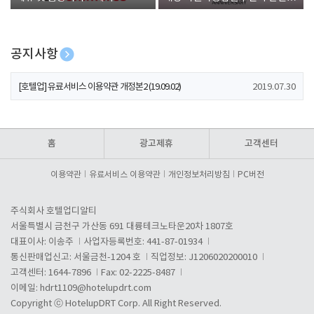
폰 증정
공지사항
[호텔업] 개인정보 처리방침 개정본1 (19.09.02)
2019.07.30
[호텔업] 유료서비스 이용약관 개정본2 (19.09.02)
2019.07.30
[호텔업] 개인정보 처리방침 개정본2 (19.09.02)
2019.07.30
홈
광고제휴
고객센터
이용약관
유료서비스 이용약관
개인정보처리방침
PC버전
주식회사 호텔업디알티
서울특별시 금천구 가산동 691 대륭테크노타운20차 1807호
대표이사: 이송주
사업자등록번호: 441-87-01934
통신판매업신고: 서울금천-1204 호
직업정보: J1206020200010
고객센터: 1644-7896
Fax: 02-2225-8487
이메일:
hdrt1109@hotelupdrt.com
Copyright ⓒ HotelupDRT Corp. All Right Reserved.