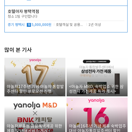
호텔야자 평택역점
청소 1팀 구인합니다
경기 평택시
월
5,000,000원
호텔객실 및 공용시설 청소 관리
1년 이상
많이 본 기사
야놀자17주년 기념 야놀자 통합발
<야놀자 MRO, 숙박업소 위한 삼
주센터 할인 프로모션 진행
성전자 가전제품 특가 개시>
야놀자제휴점 금융혜택제공 위한
야놀자16주년 기념 제휴 숙박업주
제휴 및 금융서비스 게시
대상 야놀자통합발주센터 할인쿠