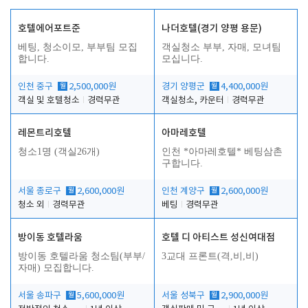
호텔에어포트준
나더호텔(경기 양평 용문)
베팅, 청소이모, 부부팀 모집
객실청소 부부, 자매, 모녀팀
합니다.
모십니다.
인천 중구
월
2,500,000원
경기 양평군
월
4,400,000원
객실 및 호텔청소
경력무관
객실청소, 카운터
경력무관
레몬트리호텔
아마레호텔
청소1명 (객실26개)
인천 *아마레호텔* 베팅삼촌
구합니다.
서울 종로구
월
2,600,000원
인천 계양구
월
2,600,000원
청소 외
경력무관
베팅
경력무관
방이동 호텔라움
호텔 디 아티스트 성신여대점
방이동 호텔라움 청소팀(부부/
3교대 프론트(격,비,비)
자매) 모집합니다.
서울 송파구
월
5,600,000원
서울 성북구
월
2,900,000원