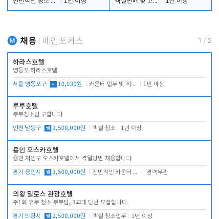
전반적인 청소 업무(객실청소.객실정리)
1년 이상
객실판매 및 고객응대
1년 이상
채용
메인포커스
1
/
2
하라스호텔
영등포 하라스호텔
서울 영등포구
시
10,030원
카운터 업무 및 객실관리(청소상태 확인, 객실판매)
1년 이상
루루호텔
부부청소팀 구합니다
인천 남동구
월
2,500,000원
객실 청소
1년 이상
용인 오스카호텔
용인 처인구 오스카호텔에서 격일당번 채용합니다
경기 용인시
월
3,500,000원
전반적인 카운터 업무
경력무관
의왕 밀로스 관광호텔
주1회 휴무 청소 부부팀, 3교대 당번 모집합니다.
경기 의왕시
월
2,500,000원
객실 청소업무
1년 이상