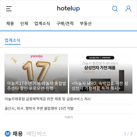
채용
인재
업계소식
구매/견적
부동산
업계소식
야놀자17주년 기념 야놀자 통합발
<야놀자 MRO, 숙박업소 위한 삼
주센터 할인 프로모션 진행
성전자 가전제품 특가 개시>
야놀자제휴점 금융혜택제공 위한 제휴 및 금융서비스 게시
울산시, 피서․행락지 주변 불법행위 19건 적발
더보기
채용
메인박스
1
/
3