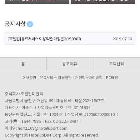
폰 증정
공지사항
[호텔업] 개인정보 처리방침 개정본1 (19.09.02)
2019.07.30
[호텔업] 유료서비스 이용약관 개정본2 (19.09.02)
2019.07.30
[호텔업] 개인정보 처리방침 개정본2 (19.09.02)
2019.07.30
홈
광고제휴
고객센터
이용약관
유료서비스 이용약관
개인정보처리방침
PC버전
주식회사 호텔업디알티
서울특별시 금천구 가산동 691 대륭테크노타운20차 1807호
대표이사: 이송주
사업자등록번호: 441-87-01934
통신판매업신고: 서울금천-1204 호
직업정보: J1206020200010
고객센터: 1644-7896
Fax: 02-2225-8487
이메일:
hdrt1109@hotelupdrt.com
Copyright ⓒ HotelupDRT Corp. All Right Reserved.