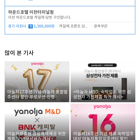
하운드호텔 이천터미널점
이천 하운드호텔 격일제 당번 구인합니다.
경기 이천시
월
3,300,000원
격일제 프론트 당번 업무로 주차 및 객실 점검
경력무관
많이 본 기사
야놀자17주년 기념 야놀자 통합발
<야놀자 MRO, 숙박업소 위한 삼
주센터 할인 프로모션 진행
성전자 가전제품 특가 개시>
야놀자제휴점 금융혜택제공 위한
야놀자16주년 기념 제휴 숙박업주
제휴 및 금융서비스 게시
대상 야놀자통합발주센터 할인쿠