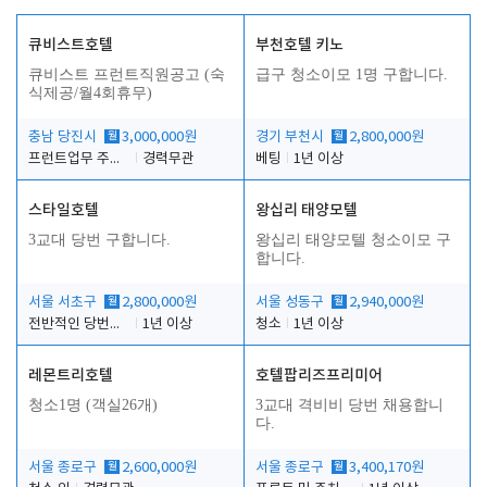
큐비스트호텔
부천호텔 키노
큐비스트 프런트직원공고 (숙
급구 청소이모 1명 구합니다.
식제공/월4회휴무)
충남 당진시
월
3,000,000원
경기 부천시
월
2,800,000원
프런트업무 주간, 야간
경력무관
베팅
1년 이상
스타일호텔
왕십리 태양모텔
3교대 당번 구합니다.
왕십리 태양모텔 청소이모 구
합니다.
서울 서초구
월
2,800,000원
서울 성동구
월
2,940,000원
전반적인 당번업무
1년 이상
청소
1년 이상
레몬트리호텔
호텔팝리즈프리미어
청소1명 (객실26개)
3교대 격비비 당번 채용합니
다.
서울 종로구
월
2,600,000원
서울 종로구
월
3,400,170원