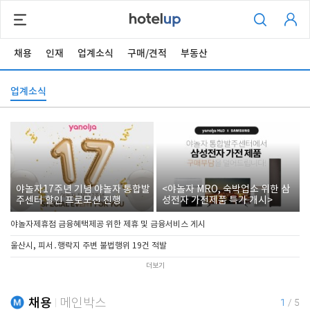
채용
인재
업계소식
구매/견적
부동산
업계소식
야놀자17주년 기념 야놀자 통합발
<야놀자 MRO, 숙박업소 위한 삼
주센터 할인 프로모션 진행
성전자 가전제품 특가 개시>
야놀자제휴점 금융혜택제공 위한 제휴 및 금융서비스 게시
울산시, 피서․행락지 주변 불법행위 19건 적발
더보기
채용
메인박스
1
/
5