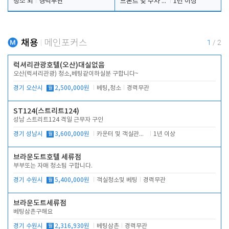
청소 외
경력무관
프론트 및 주차 객실관리
1년 이상
채용
메인포커스
1
/
2
럭셔리관광호텔(오산)대실없음
오산(럭셔리관광) 청소,베팅같이하실분 구합니다~
경기 오산시
월
2,500,000원
베팅,청소
경력무관
ST124(스트리트124)
성남 스트리트124 격일 근무자 구인
경기 성남시
월
3,600,000원
카운터 및 객실관리 전반
1년 이상
브라운도트호텔 세류점
부부또는 자매 청소팀 구합니다.
경기 수원시
월
5,400,000원
객실청소및 베팅
경력무관
브라운도트세류점
베팅삼촌구해요
경기 수원시
월
2,316,930원
베팅삼촌
경력무관