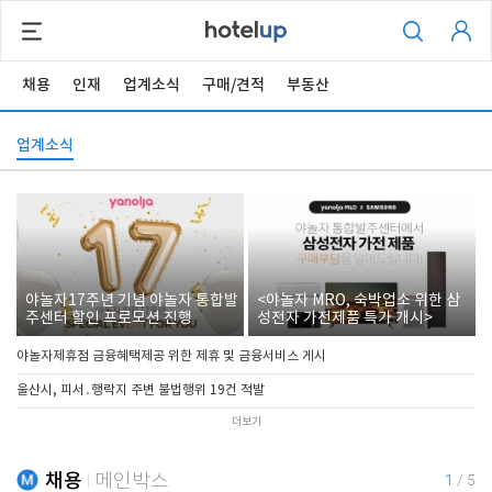
채용
인재
업계소식
구매/견적
부동산
업계소식
야놀자17주년 기념 야놀자 통합발
<야놀자 MRO, 숙박업소 위한 삼
주센터 할인 프로모션 진행
성전자 가전제품 특가 개시>
야놀자제휴점 금융혜택제공 위한 제휴 및 금융서비스 게시
울산시, 피서․행락지 주변 불법행위 19건 적발
더보기
채용
메인박스
1
/
5