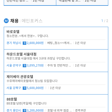
전반적인 청소 업무(객실청소.객실정리)
1년 이상
객실판매 및 고객응대
1년 이상
채용
메인포커스
1
/
2
바로호텔
청소한분..<캐셔 한분>.. 구합니다.
경기 하남시
월
2,600,000원
베팅.,청소<<캐셔 모셔봅니다.
1년 이상
하운드호텔 서울대점
하운드호텔 서울대점 에서 3교대 과장님 구인합니다.
서울 관악구
월
3,099,270원
주차 및 전반적인 당번업무
1년 이상
제이베이 관광호텔
수유제이베이호텔에서 청소팀 모집합니다
서울 강북구
월
5,600,000원
1년 이상
88호텔
88호텔 당번(격일제) 구인합니다
경기 용인시
월
3,200,000원
호텔 내 외부 점검 및 프런트 운영
경력무관