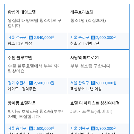
왕십리 태양모텔
레몬트리호텔
왕십리 태양모텔 청소이모 구
청소1명 (객실26개)
합니다.
서울 성동구
월
2,940,000원
서울 종로구
월
2,600,000원
청소
1년 이상
청소 외
경력무관
수원 블루호텔
사당역 메트로21
수원 블루호텔에서 부부 자매
부부 청소팀 구합니다
팀찾아요
경기 수원시
시
2,500,000원
서울 관악구
월
5,800,000원
메이드
경력무관
객실청소
1년 이상
방이동 호텔라움
호텔 디 아티스트 성신여대점
방이동 호텔라움 청소팀(부부/
3교대 프론트(격,비,비)
자매) 모집합니다.
서울 송파구
월
5,600,000원
서울 성북구
월
2,900,000원