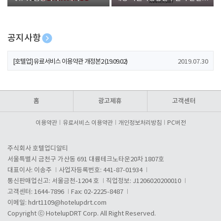
폰 증정
공지사항
[호텔업] 개인정보 처리방침 개정본1 (19.09.02)
2019.07.30
[호텔업] 유료서비스 이용약관 개정본2 (19.09.02)
2019.07.30
[호텔업] 개인정보 처리방침 개정본2 (19.09.02)
2019.07.30
홈
광고제휴
고객센터
이용약관
유료서비스 이용약관
개인정보처리방침
PC버전
주식회사 호텔업디알티
서울특별시 금천구 가산동 691 대륭테크노타운20차 1807호
대표이사: 이송주
사업자등록번호: 441-87-01934
통신판매업신고: 서울금천-1204 호
직업정보: J1206020200010
고객센터: 1644-7896
Fax: 02-2225-8487
이메일:
hdrt1109@hotelupdrt.com
Copyright ⓒ HotelupDRT Corp. All Right Reserved.