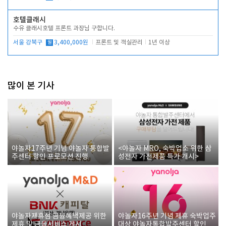
호텔클래시
수유 클래시호텔 프론트 과장님 구합니다.
서울 강북구
월
3,400,000원
프론트 및 객실관리
1년 이상
많이 본 기사
야놀자17주년 기념 야놀자 통합발
<야놀자 MRO, 숙박업소 위한 삼
주센터 할인 프로모션 진행
성전자 가전제품 특가 개시>
야놀자제휴점 금융혜택제공 위한
야놀자16주년 기념 제휴 숙박업주
제휴 및 금융서비스 게시
대상 야놀자통합발주센터 할인쿠