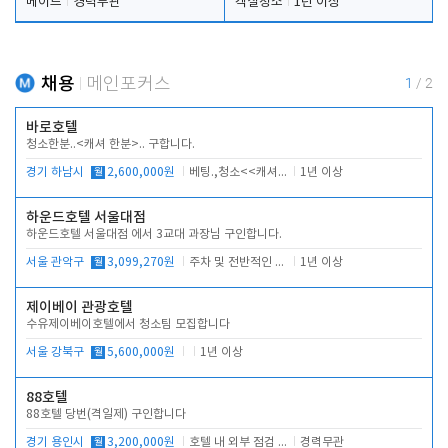
메이드
경력무관
객실청소
1년 이상
채용
메인포커스
1
/
2
바로호텔
청소한분..<캐셔 한분>.. 구합니다.
경기 하남시
월
2,600,000원
베팅.,청소<<캐셔 모셔봅니다.
1년 이상
하운드호텔 서울대점
하운드호텔 서울대점 에서 3교대 과장님 구인합니다.
서울 관악구
월
3,099,270원
주차 및 전반적인 당번업무
1년 이상
제이베이 관광호텔
수유제이베이호텔에서 청소팀 모집합니다
서울 강북구
월
5,600,000원
1년 이상
88호텔
88호텔 당번(격일제) 구인합니다
경기 용인시
월
3,200,000원
호텔 내 외부 점검 및 프런트 운영
경력무관