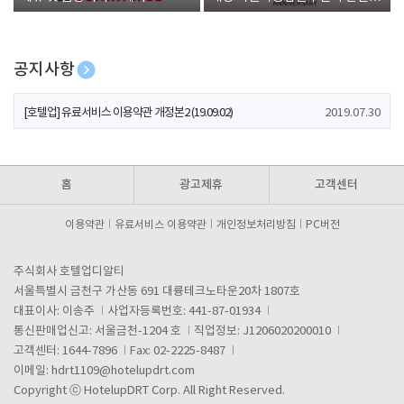
폰 증정
공지사항
[호텔업] 개인정보 처리방침 개정본1 (19.09.02)
2019.07.30
[호텔업] 유료서비스 이용약관 개정본2 (19.09.02)
2019.07.30
[호텔업] 개인정보 처리방침 개정본2 (19.09.02)
2019.07.30
홈
광고제휴
고객센터
이용약관
유료서비스 이용약관
개인정보처리방침
PC버전
주식회사 호텔업디알티
서울특별시 금천구 가산동 691 대륭테크노타운20차 1807호
대표이사: 이송주
사업자등록번호: 441-87-01934
통신판매업신고: 서울금천-1204 호
직업정보: J1206020200010
고객센터: 1644-7896
Fax: 02-2225-8487
이메일:
hdrt1109@hotelupdrt.com
Copyright ⓒ HotelupDRT Corp. All Right Reserved.