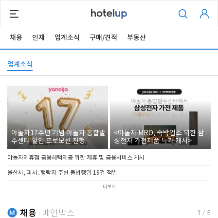
채용
인재
업계소식
구매/견적
부동산
업계소식
야놀자17주년 기념 야놀자 통합발
<야놀자 MRO, 숙박업소 위한 삼
주센터 할인 프로모션 진행
성전자 가전제품 특가 개시>
야놀자제휴점 금융혜택제공 위한 제휴 및 금융서비스 게시
울산시, 피서․행락지 주변 불법행위 19건 적발
더보기
채용
메인박스
1
/
5