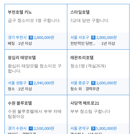
부천호텔 키노
스타일호텔
급구 청소이모 1명 구합니다.
3교대 당번 구합니다.
경기 부천시
월
2,800,000원
서울 서초구
월
2,800,000원
베팅
1년 이상
전반적인 당번업무
1년 이상
왕십리 태양모텔
레몬트리호텔
왕십리 태양모텔 청소이모 구
청소1명 (객실26개)
합니다.
서울 성동구
월
2,940,000원
서울 종로구
월
2,600,000원
청소
1년 이상
청소 외
경력무관
수원 블루호텔
사당역 메트로21
수원 블루호텔에서 부부 자매
부부 청소팀 구합니다
팀찾아요
경기 수원시
시
2,500,000원
서울 관악구
월
5,800,000원