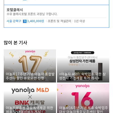
호텔클래시
수유 클래시호텔 프론트 과장님 구합니다.
서울 강북구
월
3,400,000원
프론트 및 객실관리
1년 이상
많이 본 기사
야놀자17주년 기념 야놀자 통합발
<야놀자 MRO, 숙박업소 위한 삼
주센터 할인 프로모션 진행
성전자 가전제품 특가 개시>
야놀자제휴점 금융혜택제공 위한
야놀자16주년 기념 제휴 숙박업주
제휴 및 금융서비스 게시
대상 야놀자통합발주센터 할인쿠