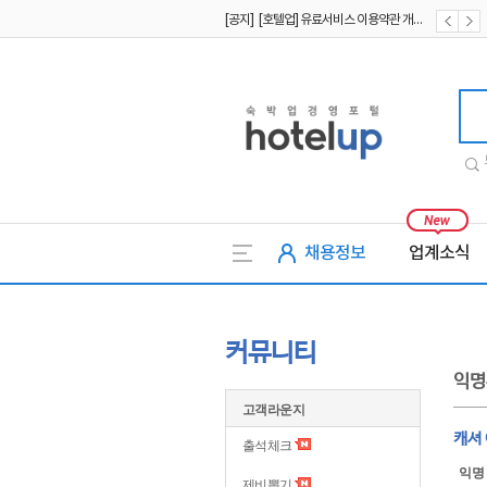
[공지] [호텔업] 유료서비스 이용약관 개정본2 (19.09.02)
[공지] [호텔업] 개인정보 처리방침 개정본2 (19.09.02)
호텔업
채용정보
업계소식
커뮤니티
익명
고객라운지
캐셔 
출석체크
익명
제비뽑기