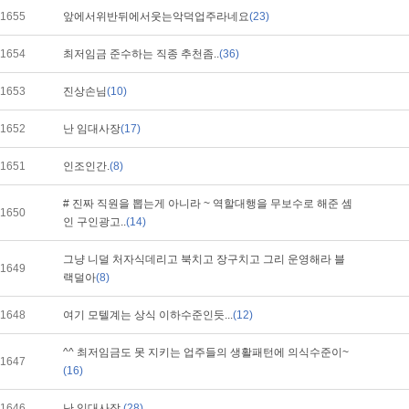
1655
앞에서위반뒤에서웃는악덕업주라네요
(23)
1654
최저임금 준수하는 직종 추천좀..
(36)
1653
진상손님
(10)
1652
난 임대사장
(17)
1651
인조인간.
(8)
# 진짜 직원을 뽑는게 아니라 ~ 역할대행을 무보수로 해준 셈
1650
인 구인광고..
(14)
그냥 니덜 처자식데리고 북치고 장구치고 그리 운영해라 블
1649
랙덜아
(8)
1648
여기 모텔계는 상식 이하수준인듯...
(12)
^^ 최저임금도 못 지키는 업주들의 생활패턴에 의식수준이~
1647
(16)
1646
난 임대사장
(28)