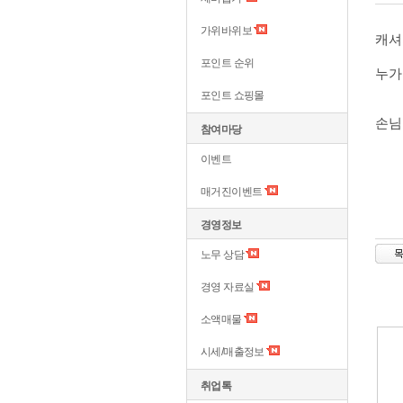
가위바위보
캐셔
포인트 순위
누가
포인트 쇼핑몰
손님
참여마당
이벤트
매거진이벤트
경영정보
노무 상담
경영 자료실
소액매물
시세/매출정보
취업톡