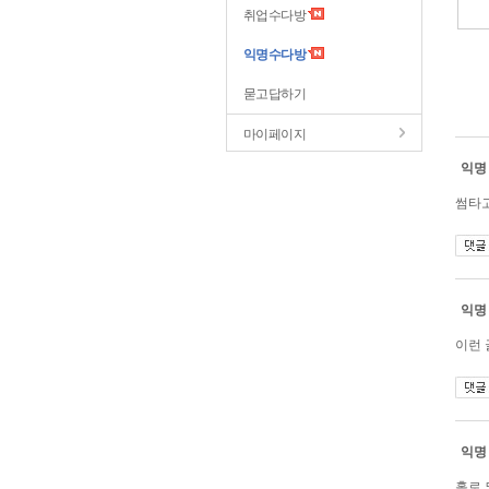
취업수다방
익명수다방
묻고답하기
마이페이지