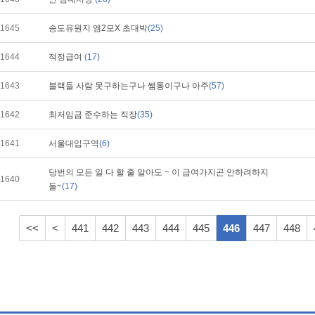
1645
송도유원지 엠2모X 초대박
(25)
1644
적정급여
(17)
1643
블랙들 사람 못구하는구나 쌤통이구나 아주
(57)
1642
최저임금 준수하는 직장
(35)
1641
서울대입구역
(6)
당번의 모든 일 다 할 줄 알아도 ~ 이 급여가지곤 안하려하지
1640
들~
(17)
<<
<
441
442
443
444
445
446
447
448