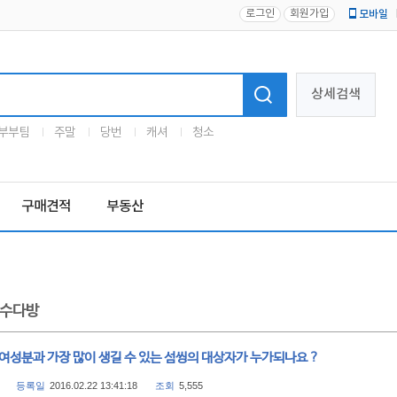
로그인
회원가입
모바일
로고
상세검색
부부팀
주말
당번
캐셔
청소
구매견적
부동산
수다방
여성분과 가장 많이 생길 수 있는 섬씽의 대상자가 누가되나요 ?
등록일
2016.02.22 13:41:18
조회
5,555