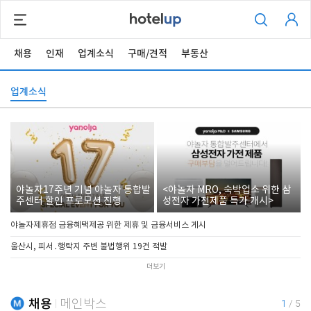
채용
인재
업계소식
구매/견적
부동산
업계소식
야놀자17주년 기념 야놀자 통합발
<야놀자 MRO, 숙박업소 위한 삼
주센터 할인 프로모션 진행
성전자 가전제품 특가 개시>
야놀자제휴점 금융혜택제공 위한 제휴 및 금융서비스 게시
울산시, 피서․행락지 주변 불법행위 19건 적발
더보기
채용
메인박스
1
/
5