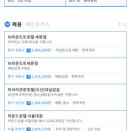
청소
1년 이상
청소 외
경력무관
채용
메인포커스
1
/
2
브라운도트호텔 세류점
부부또는 자매 청소팀 구합니다.
경기 수원시
월
5,400,000원
객실청소및 베팅
경력무관
브라운도트세류점
베팅삼촌구해요
경기 수원시
월
2,316,930원
베팅삼촌
경력무관
럭셔리관광호텔(오산)대실없음
오산(럭셔리관광) 청소,베팅같이하실분 구합니다~
경기 오산시
월
2,500,000원
베팅,청소
경력무관
하운드호텔 서울대점
하운드호텔 서울대점 에서 3교대 과장님 구인합니다.
서울 관악구
월
3,099,270원
주차 및 전반적인 당번업무
1년 이상