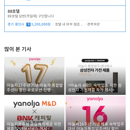
88호텔
88호텔 당번(격일제) 구인합니다
경기 용인시
월
3,200,000원
호텔 내 외부 점검 및 프런트 운영
경력무관
많이 본 기사
야놀자17주년 기념 야놀자 통합발
<야놀자 MRO, 숙박업소 위한 삼
주센터 할인 프로모션 진행
성전자 가전제품 특가 개시>
야놀자제휴점 금융혜택제공 위한
야놀자16주년 기념 제휴 숙박업주
제휴 및 금융서비스 게시
대상 야놀자통합발주센터 할인쿠