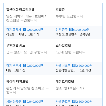
일산대화 라트리호텔
호텔준
일산 대화역 라트리호텔에서
부부팀 모집합니다.
청소팀을 구인합니다.
경기 고양시
시
2,600,000원
인천 중구
월
5,000,000원
객실청소,베팅 ,
1년 이하
객실 및 호텔청소
경력무관
부천호텔 키노
스타일호텔
급구 청소이모 1명 구합니다.
3교대 당번 구합니다.
경기 부천시
월
2,800,000원
서울 서초구
월
2,800,000원
베팅
1년 이상
전반적인 당번업무
1년 이상
왕십리 태양모텔
레몬트리호텔
왕십리 태양모텔 청소이모 구
청소1명 (객실26개)
합니다.
서울 성동구
월
2,940,000원
서울 종로구
월
2,600,000원