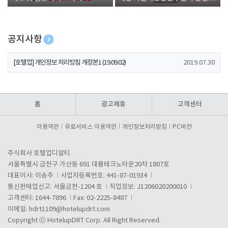
폰 증정
공지사항
[호텔업] 개인정보 처리방침 개정본2 (19.09.02)
2019.07.30
[호텔업] 개인정보 처리방침 개정본1 (19.09.02)
2019.07.30
[호텔업] 유료서비스 이용약관 개정본2 (19.09.02)
2019.07.30
홈
광고제휴
고객센터
이용약관
유료서비스 이용약관
개인정보처리방침
PC버전
주식회사 호텔업디알티
서울특별시 금천구 가산동 691 대륭테크노타운20차 1807호
대표이사: 이송주
사업자등록번호: 441-87-01934
통신판매업신고: 서울금천-1204 호
직업정보: J1206020200010
고객센터: 1644-7896
Fax: 02-2225-8487
이메일:
hdrt1109@hotelupdrt.com
Copyright ⓒ HotelupDRT Corp. All Right Reserved.