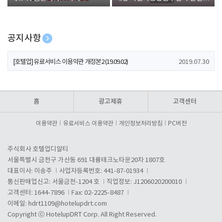
폰 증정
공지사항
[호텔업] 개인정보 처리방침 개정본1 (19.09.02)
2019.07.30
[호텔업] 유료서비스 이용약관 개정본2 (19.09.02)
2019.07.30
[호텔업] 개인정보 처리방침 개정본2 (19.09.02)
2019.07.30
홈
광고제휴
고객센터
이용약관
유료서비스 이용약관
개인정보처리방침
PC버전
주식회사 호텔업디알티
서울특별시 금천구 가산동 691 대륭테크노타운20차 1807호
대표이사: 이송주
사업자등록번호: 441-87-01934
통신판매업신고: 서울금천-1204 호
직업정보: J1206020200010
고객센터: 1644-7896
Fax: 02-2225-8487
이메일:
hdrt1109@hotelupdrt.com
Copyright ⓒ HotelupDRT Corp. All Right Reserved.