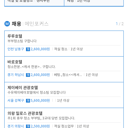
객실 및 호텔청소
경력무관
베팅
1년 이상
채용
메인포커스
1
/
2
루루호텔
부부청소팀 구합니다
인천 남동구
월
2,600,000원
객실 청소
1년 이상
바로호텔
청소한분..<캐셔 한분>.. 구합니다.
경기 하남시
월
2,600,000원
베팅.,청소<<캐셔 모셔봅니다.
1년 이상
제이베이 관광호텔
수유제이베이호텔에서 청소팀 모집합니다
서울 강북구
월
5,600,000원
1년 이상
의왕 밀로스 관광호텔
주1회 휴무 청소 부부팀, 3교대 당번 모집합니다.
경기 의왕시
월
2,500,000원
객실 청소업무
1년 이상