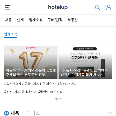
채용
인재
업계소식
구매/견적
부동산
업계소식
야놀자17주년 기념 야놀자 통합발
<야놀자 MRO, 숙박업소 위한 삼
주센터 할인 프로모션 진행
성전자 가전제품 특가 개시>
야놀자제휴점 금융혜택제공 위한 제휴 및 금융서비스 게시
울산시, 피서․행락지 주변 불법행위 19건 적발
더보기
채용
메인박스
1
/
3