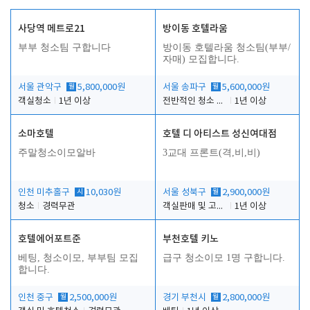
사당역 메트로21
방이동 호텔라움
부부 청소팀 구합니다
방이동 호텔라움 청소팀(부부/
자매) 모집합니다.
서울 관악구
월
5,800,000원
서울 송파구
월
5,600,000원
객실청소
1년 이상
전반적인 청소 업무(객실청소.객실정리)
1년 이상
소마호텔
호텔 디 아티스트 성신여대점
주말청소이모알바
3교대 프론트(격,비,비)
인천 미추홀구
시
10,030원
서울 성북구
월
2,900,000원
청소
경력무관
객실판매 및 고객응대
1년 이상
호텔에어포트준
부천호텔 키노
베팅, 청소이모, 부부팀 모집
급구 청소이모 1명 구합니다.
합니다.
인천 중구
월
2,500,000원
경기 부천시
월
2,800,000원