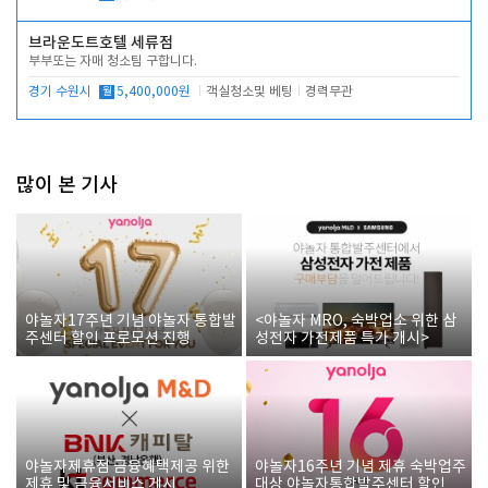
브라운도트호텔 세류점
부부또는 자매 청소팀 구합니다.
경기 수원시
월
5,400,000원
객실청소및 베팅
경력무관
많이 본 기사
야놀자17주년 기념 야놀자 통합발
<야놀자 MRO, 숙박업소 위한 삼
주센터 할인 프로모션 진행
성전자 가전제품 특가 개시>
야놀자제휴점 금융혜택제공 위한
야놀자16주년 기념 제휴 숙박업주
제휴 및 금융서비스 게시
대상 야놀자통합발주센터 할인쿠