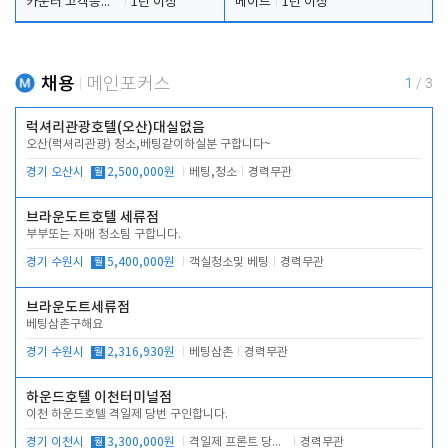
카운터 고객응대 및 야간더블청소
1년 이상
메이드
1년 이상
채용
메인포커스
1
/
3
럭셔리관광호텔(오산)대실없음
오산(럭셔리관광) 청소,베팅같이하실분 구합니다~
경기 오산시
월
2,500,000원
베팅,청소
경력무관
브라운도트호텔 세류점
부부또는 자매 청소팀 구합니다.
경기 수원시
월
5,400,000원
객실청소및 베팅
경력무관
브라운도트세류점
베팅삼촌구해요
경기 수원시
월
2,316,930원
베팅삼촌
경력무관
하운드호텔 이천터미널점
이천 하운드호텔 격일제 당번 구인합니다.
경기 이천시
월
3,300,000원
격일제 프론트 당번 업무로 주차 및 객실 점검
경력무관