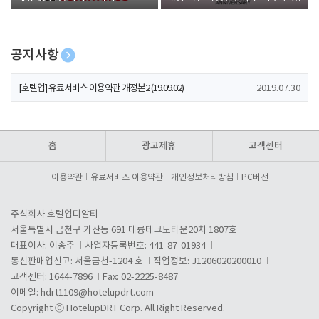
폰 증정
공지사항
[호텔업] 개인정보 처리방침 개정본1 (19.09.02)
2019.07.30
[호텔업] 유료서비스 이용약관 개정본2 (19.09.02)
2019.07.30
[호텔업] 개인정보 처리방침 개정본2 (19.09.02)
2019.07.30
홈
광고제휴
고객센터
이용약관
유료서비스 이용약관
개인정보처리방침
PC버전
주식회사 호텔업디알티
서울특별시 금천구 가산동 691 대륭테크노타운20차 1807호
대표이사: 이송주
사업자등록번호: 441-87-01934
통신판매업신고: 서울금천-1204 호
직업정보: J1206020200010
고객센터: 1644-7896
Fax: 02-2225-8487
이메일:
hdrt1109@hotelupdrt.com
Copyright ⓒ HotelupDRT Corp. All Right Reserved.