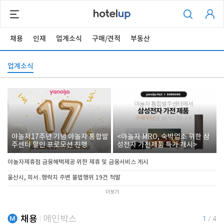
채용
인재
업계소식
구매/견적
부동산
업계소식
야놀자17주년 기념 야놀자 통합발
<야놀자 MRO, 숙박업소 위한 삼
주센터 할인 프로모션 진행
성전자 가전제품 특가 개시>
야놀자제휴점 금융혜택제공 위한 제휴 및 금융서비스 게시
울산시, 피서․행락지 주변 불법행위 19건 적발
더보기
채용
메인박스
1
/
4