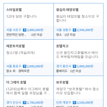
스타일호텔
왕십리 태양모텔
3교대 당번 구합니다.
왕십리 태양모텔 청소이모 구
합니다.
서울 서초구
월
2,800,000원
서울 성동구
월
2,940,000원
전반적인 당번업무
1년 이상
청소
1년 이상
레몬트리호텔
호텔자고
인
청소1명 (객실26개)
신규 용인자고호텔에서 메이
드 부부팀자매팀을 모십니다.
서울 종로구
월
2,600,000원
경기 용인시
월
2,800,000원
청소 외
경력무관
룸메이드
1년 이상
더 그레이 호텔
보우호텔
(3교대)상록수 더그레이 호텔
계양구 *보우호텔* 에서 청소
에서 함께 일할 과장님을 구합
이모 모집합니다.
니다.
경기 안산시
월
2,700,000원
인천 계양구
월
2,500,000원