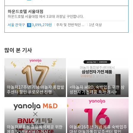
하운드호텔 서울대점
하운드호텔 서울대점 에서 3교대 과장님 구인합니다.
서울 관악구
월
3,099,270원
주차 및 전반적인 당번업무
1년 이상
많이 본 기사
야놀자17주년 기념 야놀자 통합발
<야놀자 MRO, 숙박업소 위한 삼
주센터 할인 프로모션 진행
성전자 가전제품 특가 개시>
야놀자제휴점 금융혜택제공 위한
야놀자16주년 기념 제휴 숙박업주
제휴 및 금융서비스 게시
대상 야놀자통합발주센터 할인쿠