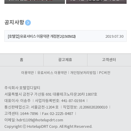
폰 증정
공지사항
[호텔업] 개인정보 처리방침 개정본1 (19.09.02)
2019.07.30
[호텔업] 유료서비스 이용약관 개정본2 (19.09.02)
2019.07.30
[호텔업] 개인정보 처리방침 개정본2 (19.09.02)
2019.07.30
홈
광고제휴
고객센터
이용약관
유료서비스 이용약관
개인정보처리방침
PC버전
주식회사 호텔업디알티
서울특별시 금천구 가산동 691 대륭테크노타운20차 1807호
대표이사: 이송주
사업자등록번호: 441-87-01934
통신판매업신고: 서울금천-1204 호
직업정보: J1206020200010
고객센터: 1644-7896
Fax: 02-2225-8487
이메일:
hdrt1109@hotelupdrt.com
Copyright ⓒ HotelupDRT Corp. All Right Reserved.