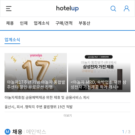
채용
인재
업계소식
구매/견적
부동산
업계소식
야놀자17주년 기념 야놀자 통합발
<야놀자 MRO, 숙박업소 위한 삼
주센터 할인 프로모션 진행
성전자 가전제품 특가 개시>
야놀자제휴점 금융혜택제공 위한 제휴 및 금융서비스 게시
울산시, 피서․행락지 주변 불법행위 19건 적발
더보기
채용
메인박스
1
/
3