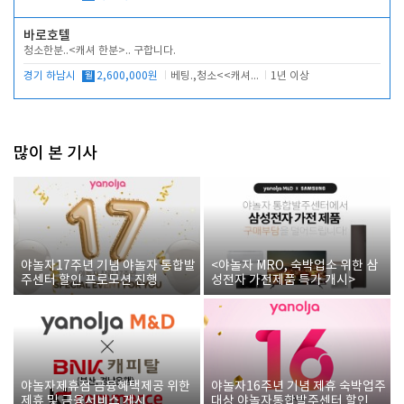
바로호텔
청소한분..<캐셔 한분>.. 구합니다.
경기 하남시
월
2,600,000원
베팅.,청소<<캐셔 모셔봅니다.
1년 이상
많이 본 기사
야놀자17주년 기념 야놀자 통합발
<야놀자 MRO, 숙박업소 위한 삼
주센터 할인 프로모션 진행
성전자 가전제품 특가 개시>
야놀자제휴점 금융혜택제공 위한
야놀자16주년 기념 제휴 숙박업주
제휴 및 금융서비스 게시
대상 야놀자통합발주센터 할인쿠