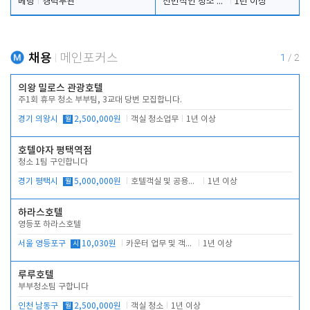
베팅
경력무관
전반적인 청소 업무(객실청소.객실정리)
1년 이상
채용
메인포커스
1
/
2
의왕 밀로스 관광호텔
주1회 휴무 청소 부부팀, 3교대 당번 모집합니다.
경기 의왕시
월
2,500,000원
객실 청소업무
1년 이상
호텔야자 평택역점
청소 1팀 구인합니다
경기 평택시
월
5,000,000원
호텔객실 및 공용시설 청소 관리
1년 이상
하라스호텔
영등포 하라스호텔
서울 영등포구
시
10,030원
카운터 업무 및 객실관리(청소상태 확인, 객실판매)
1년 이상
루루호텔
부부청소팀 구합니다
인천 남동구
월
2,500,000원
객실 청소
1년 이상