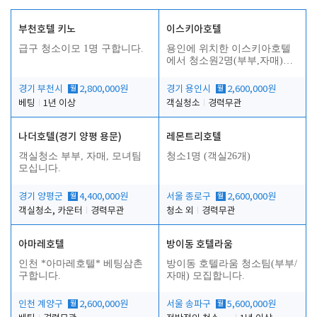
부천호텔 키노
이스키아호텔
급구 청소이모 1명 구합니다.
용인에 위치한 이스키아호텔
에서 청소원2명(부부,자매)을
모집합니다..
경기 부천시
월
2,800,000원
경기 용인시
월
2,600,000원
베팅
1년 이상
객실청소
경력무관
나더호텔(경기 양평 용문)
레몬트리호텔
객실청소 부부, 자매, 모녀팀
청소1명 (객실26개)
모십니다.
경기 양평군
월
4,400,000원
서울 종로구
월
2,600,000원
객실청소, 카운터
경력무관
청소 외
경력무관
아마레호텔
방이동 호텔라움
인천 *아마레호텔* 베팅삼촌
방이동 호텔라움 청소팀(부부/
구합니다.
자매) 모집합니다.
인천 계양구
월
2,600,000원
서울 송파구
월
5,600,000원