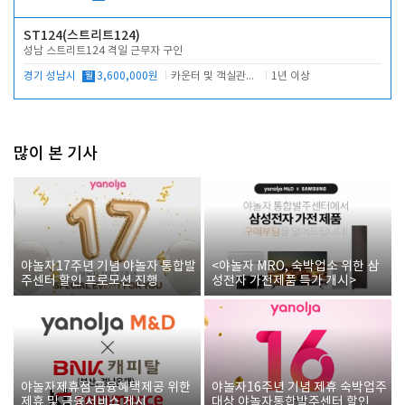
ST124(스트리트124)
성남 스트리트124 격일 근무자 구인
경기 성남시
월
3,600,000원
카운터 및 객실관리 전반
1년 이상
많이 본 기사
야놀자17주년 기념 야놀자 통합발
<야놀자 MRO, 숙박업소 위한 삼
주센터 할인 프로모션 진행
성전자 가전제품 특가 개시>
야놀자제휴점 금융혜택제공 위한
야놀자16주년 기념 제휴 숙박업주
제휴 및 금융서비스 게시
대상 야놀자통합발주센터 할인쿠