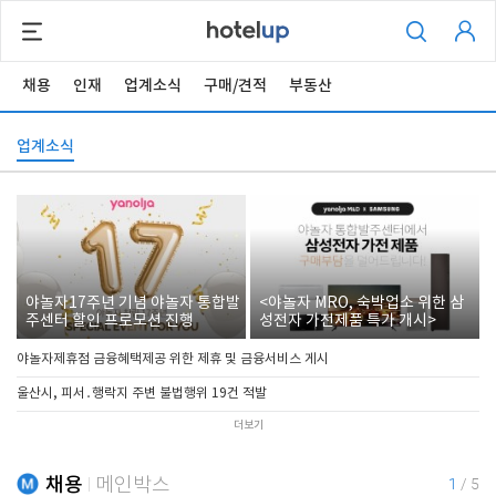
채용
인재
업계소식
구매/견적
부동산
업계소식
야놀자17주년 기념 야놀자 통합발
<야놀자 MRO, 숙박업소 위한 삼
주센터 할인 프로모션 진행
성전자 가전제품 특가 개시>
야놀자제휴점 금융혜택제공 위한 제휴 및 금융서비스 게시
울산시, 피서․행락지 주변 불법행위 19건 적발
더보기
채용
메인박스
1
/
5