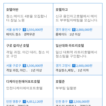
호텔어반
호텔자고
청소.메이드 4분을 모집합니
신규 용인자고호텔에서 메이
다.잠실.노원
드 부부팀자매팀을 모십니다.
서울 송파구
월
2,550,000원
경기 용인시
월
2,800,000원
메이드.청소
경력무관
룸메이드
1년 이상
구로 컬리넌 호텔
일산대화 라트리호텔
격일 과장, 야간 대리, 청소 이
일산 대화역 라트리호텔에서
모 구인
청소팀을 구인합니다.
서울 구로구
월
3,500,000원
경기 고양시
시
2,600,000원
격일 과장, 야간 대리, 청소 이모
1년 이상
객실청소,베팅 ,
1년 이하
디케이인천에어포트호텔
호텔준
인천디케이에어포트호텔
부부팀 일할분
인천 영종구
시
4,052,120원
인천 중구
월
2,500,000원