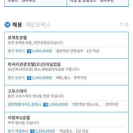
프론트
경력무관
객실 및 호텔청소
경력무관
채용
메인포커스
1
/
2
로제토호텔
포천 로제토호텔_야간과장님모십니다.
경기 포천시
월
3,000,000원
일반적인 당번업무
1년 이상
럭셔리관광호텔(오산)대실없음
오산(럭셔리관광) 청소,베팅같이하실분 구합니다~
경기 오산시
월
2,500,000원
베팅,청소
경력무관
고요스테이
춘천 고요스테이 청소팀 한분 모십니다
강원특별자치도 춘천시
월
1,650,000원
전반적인 청소/세탁업무
경력무관
의정부G호텔
부부 청소팀 모십니다
경기 의정부시
월
2,500,000원
객실청소
1년 이상