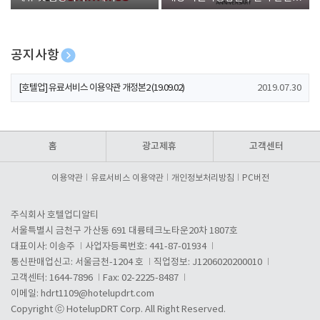
폰 증정
공지사항
[호텔업] 개인정보 처리방침 개정본1 (19.09.02)
2019.07.30
[호텔업] 유료서비스 이용약관 개정본2 (19.09.02)
2019.07.30
[호텔업] 개인정보 처리방침 개정본2 (19.09.02)
2019.07.30
홈
광고제휴
고객센터
이용약관
유료서비스 이용약관
개인정보처리방침
PC버전
주식회사 호텔업디알티
서울특별시 금천구 가산동 691 대륭테크노타운20차 1807호
대표이사: 이송주
사업자등록번호: 441-87-01934
통신판매업신고: 서울금천-1204 호
직업정보: J1206020200010
고객센터: 1644-7896
Fax: 02-2225-8487
이메일:
hdrt1109@hotelupdrt.com
Copyright ⓒ HotelupDRT Corp. All Right Reserved.