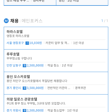
청소 배팅 부부 구합니다
경력무관
당번
1년 이상
채용
메인포커스
1
/
1
하라스호텔
영등포 하라스호텔
서울 영등포구
시
10,030원
카운터 업무 및 객실관리(청소상태 확인, 객실판매)
1년 이상
루루호텔
부부청소팀 구합니다
인천 남동구
월
2,500,000원
객실 청소
1년 이상
용인 오스카호텔
용인 처인구 오스카호텔에서 격일당번 채용합니다
경기 용인시
월
3,500,000원
전반적인 카운터 업무
경력무관
의왕 밀로스 관광호텔
주1회 휴무 청소 부부팀, 3교대 당번 모집합니다.
경기 의왕시
월
2,500,000원
객실 청소업무
1년 이상