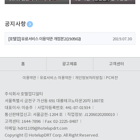
폰 증정
공지사항
[호텔업] 개인정보 처리방침 개정본1 (19.09.02)
2019.07.30
[호텔업] 유료서비스 이용약관 개정본2 (19.09.02)
2019.07.30
[호텔업] 개인정보 처리방침 개정본2 (19.09.02)
2019.07.30
홈
광고제휴
고객센터
이용약관
유료서비스 이용약관
개인정보처리방침
PC버전
주식회사 호텔업디알티
서울특별시 금천구 가산동 691 대륭테크노타운20차 1807호
대표이사: 이송주
사업자등록번호: 441-87-01934
통신판매업신고: 서울금천-1204 호
직업정보: J1206020200010
고객센터: 1644-7896
Fax: 02-2225-8487
이메일:
hdrt1109@hotelupdrt.com
Copyright ⓒ HotelupDRT Corp. All Right Reserved.