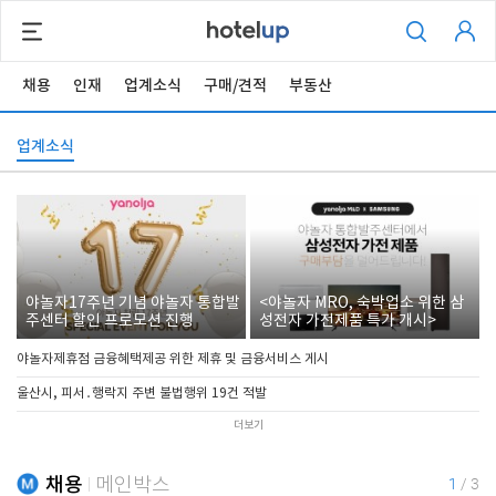
채용
인재
업계소식
구매/견적
부동산
업계소식
야놀자17주년 기념 야놀자 통합발
<야놀자 MRO, 숙박업소 위한 삼
주센터 할인 프로모션 진행
성전자 가전제품 특가 개시>
야놀자제휴점 금융혜택제공 위한 제휴 및 금융서비스 게시
울산시, 피서․행락지 주변 불법행위 19건 적발
더보기
채용
메인박스
1
/
3