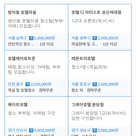
방이동 호텔라움
호텔 디 아티스트 성신여대점
방이동 호텔라움 청소팀(부부/
3교대 프론트(격,비,비)
자매) 모집합니다.
서울 송파구
월
5,600,000원
서울 성북구
월
2,900,000원
전반적인 청소 업무(객실청소.객실정리)
1년 이상
객실판매 및 고객응대
1년 이상
호텔에어포트준
레몬트리호텔
베팅,청소이모, 자매팀, 부부
청소1명 (객실26개)
팀 모집합니다.
인천 중구
월
2,500,000원
서울 종로구
월
2,600,000원
객실 및 호텔청소
경력무관
청소 외
경력무관
메이트모텔
그레이호텔 분당점
청소 부부팀. 자매팀 구인
그레이 분당점 3교대(격비비)
당번 구인합니다.
경기 안산시
월
4,800,000원
경기 성남시
월
3,000,000원