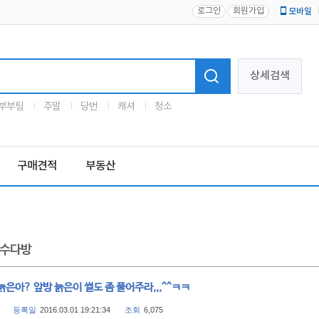
로그인
회원가입
모바일
로고
상세검색
부부팀
주말
당번
캐셔
청소
구매견적
부동산
수다방
은아? 앞방 늙은이 썰도 좀 풀어주라,,,^^ㅋㅋ
등록일
2016.03.01 19:21:34
조회
6,075