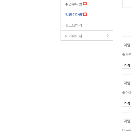
취업수다방
익명수다방
묻고답하기
마이페이지