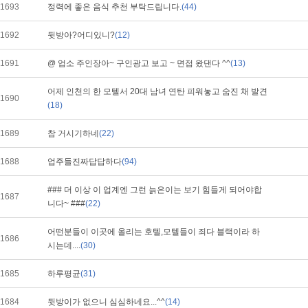
1693
정력에 좋은 음식 추천 부탁드립니다.
(44)
1692
뒷방아?어디있니?
(12)
1691
@ 업소 주인장아~ 구인광고 보고 ~ 면접 왔댄다 ^^
(13)
어제 인천의 한 모텔서 20대 남녀 연탄 피워놓고 숨진 채 발견
1690
(18)
1689
참 거시기하네
(22)
1688
업주들진짜답답하다
(94)
### 더 이상 이 업계엔 그런 늙은이는 보기 힘들게 되어야합
1687
니다~ ###
(22)
어떤분들이 이곳에 올리는 호텔,모텔들이 죄다 블랙이라 하
1686
시는데....
(30)
1685
하루평균
(31)
1684
뒷방이가 없으니 심심하네요...^^
(14)