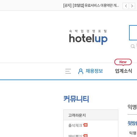
[공지] [호텔업] 유료서비스 이용약관 개정본2 (19.09.02)
[공지] [호텔업] 개인정보 처리방침 개정본2 (19.09.02)
호텔업
채용정보
업계소식
커뮤니티
익명
고객라운지
뒷방늙
출석체크
익명
제비뽑기