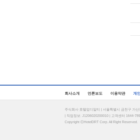
회사소개
언론보도
이용약관
개
주식회사 호텔업디알티 | 서울특별시 금천구 가산동 69
| 직업정보: J1206020200010 | 고객센터 1644-7896 
Copyright ⓒHotelDRT Corp. All Right Reserved.