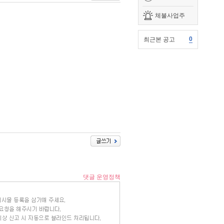
체불사업주
0
최근본 공고