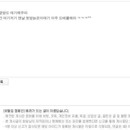
,옆방도 애기해주라
간 여기저기 맨날 뒷방늙은이애기 아주 도배를해라 ㅋㅋㅋ^^