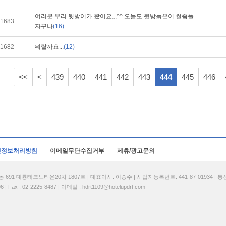
여러분 우리 뒷방이가 왔어요,,,^^ 오늘도 뒷방늙은이 썰좀풀
1683
자꾸나
(16)
1682
뭐랄까요...
(12)
<<
<
439
440
441
442
443
444
445
446
인정보처리방침
이메일무단수집거부
제휴/광고문의
1 대륭테크노타운20차 1807호 | 대표이사: 이송주 | 사업자등록번호: 441-87-01934 | 
| Fax : 02-2225-8487 | 이메일 :
hdrt1109@hotelupdrt.com