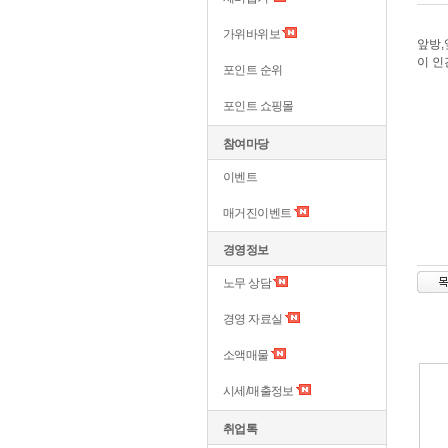
가위바위보
앞방
이 인
포인트 순위
포인트 쇼핑몰
참여마당
이벤트
매거진이벤트
경영정보
노무 상담
경영 자료실
소액매물
시세/매출정보
취업톡