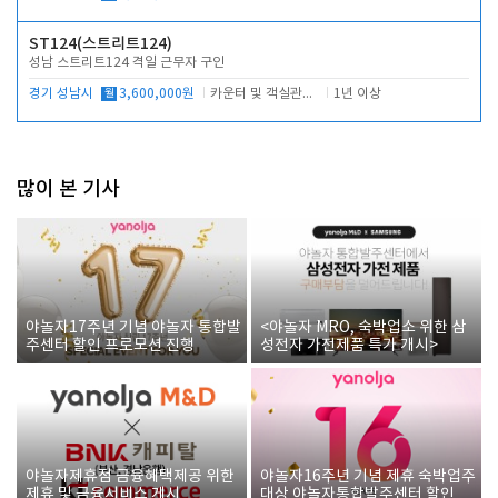
ST124(스트리트124)
성남 스트리트124 격일 근무자 구인
경기 성남시
월
3,600,000원
카운터 및 객실관리 전반
1년 이상
많이 본 기사
야놀자17주년 기념 야놀자 통합발
<야놀자 MRO, 숙박업소 위한 삼
주센터 할인 프로모션 진행
성전자 가전제품 특가 개시>
야놀자제휴점 금융혜택제공 위한
야놀자16주년 기념 제휴 숙박업주
제휴 및 금융서비스 게시
대상 야놀자통합발주센터 할인쿠