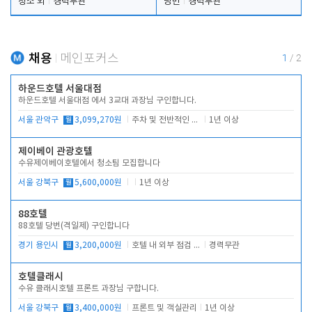
청소 외
경력무관
당번
경력무관
채용
메인포커스
1
/
2
하운드호텔 서울대점
하운드호텔 서울대점 에서 3교대 과장님 구인합니다.
서울 관악구
월
3,099,270원
주차 및 전반적인 당번업무
1년 이상
제이베이 관광호텔
수유제이베이호텔에서 청소팀 모집합니다
서울 강북구
월
5,600,000원
1년 이상
88호텔
88호텔 당번(격일제) 구인합니다
경기 용인시
월
3,200,000원
호텔 내 외부 점검 및 프런트 운영
경력무관
호텔클래시
수유 클래시호텔 프론트 과장님 구합니다.
서울 강북구
월
3,400,000원
프론트 및 객실관리
1년 이상