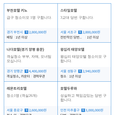
부천호텔 키노
스타일호텔
급구 청소이모 1명 구합니다.
3교대 당번 구합니다.
경기 부천시
월
2,800,000원
서울 서초구
월
2,800,000원
베팅
1년 이상
전반적인 당번업무
1년 이상
나더호텔(경기 양평 용문)
왕십리 태양모텔
객실청소 부부, 자매, 모녀팀
왕십리 태양모텔 청소이모 구
모십니다.
합니다.
경기 양평군
월
4,400,000원
서울 성동구
월
2,940,000원
객실청소, 카운터
경력무관
청소
1년 이상
레몬트리호텔
호텔두루와
청소1명 (객실26개)
성실하고 책임감있는 당번 구
합니다.
서울 종로구
월
2,600,000원
인천 미추홀구
월
3,000,000원