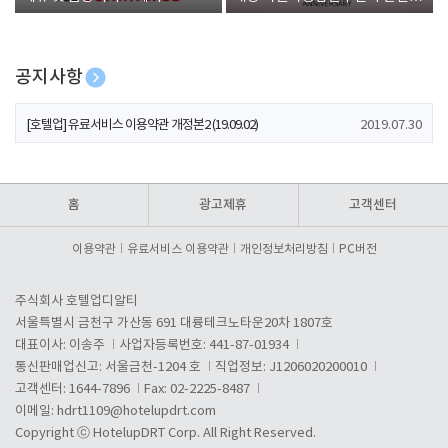
폰 증정
공지사항
[호텔업] 개인정보 처리방침 개정본1 (19.09.02)
2019.07.30
[호텔업] 유료서비스 이용약관 개정본2 (19.09.02)
2019.07.30
[호텔업] 개인정보 처리방침 개정본2 (19.09.02)
2019.07.30
홈
광고제휴
고객센터
이용약관
유료서비스 이용약관
개인정보처리방침
PC버전
주식회사 호텔업디알티
서울특별시 금천구 가산동 691 대륭테크노타운20차 1807호
대표이사: 이송주
사업자등록번호: 441-87-01934
통신판매업신고: 서울금천-1204 호
직업정보: J1206020200010
고객센터: 1644-7896
Fax: 02-2225-8487
이메일:
hdrt1109@hotelupdrt.com
Copyright ⓒ HotelupDRT Corp. All Right Reserved.