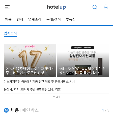
채용
인재
업계소식
구매/견적
부동산
업계소식
야놀자17주년 기념 야놀자 통합발
<야놀자 MRO, 숙박업소 위한 삼
주센터 할인 프로모션 진행
성전자 가전제품 특가 개시>
야놀자제휴점 금융혜택제공 위한 제휴 및 금융서비스 게시
울산시, 피서․행락지 주변 불법행위 19건 적발
더보기
채용
메인박스
1
/
5