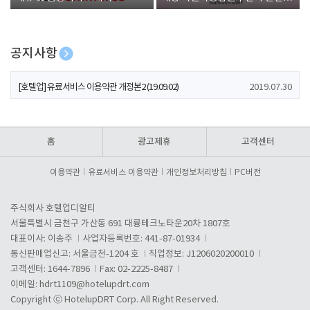
폰 증정
공지사항
[호텔업] 개인정보 처리방침 개정본1 (19.09.02)
2019.07.30
[호텔업] 유료서비스 이용약관 개정본2 (19.09.02)
2019.07.30
[호텔업] 개인정보 처리방침 개정본2 (19.09.02)
2019.07.30
홈
광고제휴
고객센터
이용약관
유료서비스 이용약관
개인정보처리방침
PC버전
주식회사 호텔업디알티
서울특별시 금천구 가산동 691 대륭테크노타운20차 1807호
대표이사: 이송주
사업자등록번호: 441-87-01934
통신판매업신고: 서울금천-1204 호
직업정보: J1206020200010
고객센터: 1644-7896
Fax: 02-2225-8487
이메일:
hdrt1109@hotelupdrt.com
Copyright ⓒ HotelupDRT Corp. All Right Reserved.