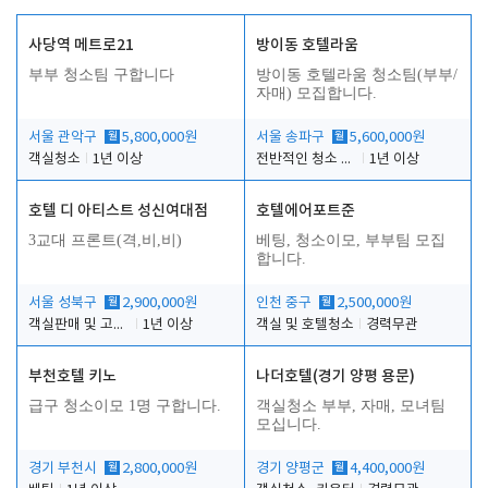
사당역 메트로21
방이동 호텔라움
부부 청소팀 구합니다
방이동 호텔라움 청소팀(부부/
자매) 모집합니다.
서울 관악구
월
5,800,000원
서울 송파구
월
5,600,000원
객실청소
1년 이상
전반적인 청소 업무(객실청소.객실정리)
1년 이상
호텔 디 아티스트 성신여대점
호텔에어포트준
3교대 프론트(격,비,비)
베팅, 청소이모, 부부팀 모집
합니다.
서울 성북구
월
2,900,000원
인천 중구
월
2,500,000원
객실판매 및 고객응대
1년 이상
객실 및 호텔청소
경력무관
부천호텔 키노
나더호텔(경기 양평 용문)
급구 청소이모 1명 구합니다.
객실청소 부부, 자매, 모녀팀
모십니다.
경기 부천시
월
2,800,000원
경기 양평군
월
4,400,000원