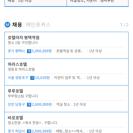
베팅
1년 이상
객실청소, 카운터
경력무관
채용
메인포커스
1
/
2
호텔야자 평택역점
청소 1팀 구인합니다
경기 평택시
월
5,000,000원
호텔객실 및 공용시설 청소 관리
1년 이상
하라스호텔
영등포 하라스호텔
서울 영등포구
시
10,030원
카운터 업무 및 객실관리(청소상태 확인, 객실판매)
1년 이상
루루호텔
부부청소팀 구합니다
인천 남동구
월
2,600,000원
객실 청소
1년 이상
바로호텔
청소한분..<캐셔 한분>.. 구합니다.
경기 하남시
월
2,600,000원
베팅.,청소<<캐셔 모셔봅니다.
1년 이상