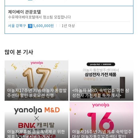
제이베이 관광호텔
수유제이베이호텔에서 청소팀 모집합니다
서울 강북구
월
5,600,000원
1년 이상
많이 본 기사
야놀자17주년 기념 야놀자 통합발
<야놀자 MRO, 숙박업소 위한 삼
주센터 할인 프로모션 진행
성전자 가전제품 특가 개시>
야놀자제휴점 금융혜택제공 위한
야놀자16주년 기념 제휴 숙박업주
제휴 및 금융서비스 게시
대상 야놀자통합발주센터 할인쿠