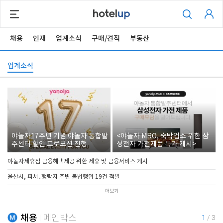
채용
인재
업계소식
구매/견적
부동산
업계소식
야놀자17주년 기념 야놀자 통합발
<야놀자 MRO, 숙박업소 위한 삼
주센터 할인 프로모션 진행
성전자 가전제품 특가 개시>
야놀자제휴점 금융혜택제공 위한 제휴 및 금융서비스 게시
울산시, 피서․행락지 주변 불법행위 19건 적발
더보기
채용
메인박스
1
/
3