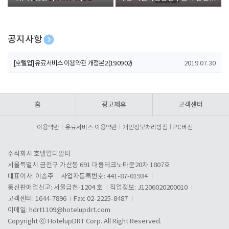
폰 증정
공지사항
[호텔업] 개인정보 처리방침 개정본1 (19.09.02)
2019.07.30
[호텔업] 유료서비스 이용약관 개정본2 (19.09.02)
2019.07.30
[호텔업] 개인정보 처리방침 개정본2 (19.09.02)
2019.07.30
홈
광고제휴
고객센터
이용약관
유료서비스 이용약관
개인정보처리방침
PC버전
주식회사 호텔업디알티
서울특별시 금천구 가산동 691 대륭테크노타운20차 1807호
대표이사: 이송주
사업자등록번호: 441-87-01934
통신판매업신고: 서울금천-1204 호
직업정보: J1206020200010
고객센터: 1644-7896
Fax: 02-2225-8487
이메일:
hdrt1109@hotelupdrt.com
Copyright ⓒ HotelupDRT Corp. All Right Reserved.