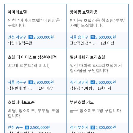
아마레호텔
방이동 호텔라움
인천 *아마레호텔* 베팅삼촌
방이동 호텔라움 청소팀(부부/
구합니다.
자매) 모집합니다.
인천 계양구
월
2,600,000원
서울 송파구
월
5,600,000원
베팅
경력무관
전반적인 청소 업무(객실청소.객실정리)
1년 이상
호텔 디 아티스트 성신여대점
일산대화 라트리호텔
3교대 프론트(격,비,비)
일산 대화역 라트리호텔에서
청소팀을 구인합니다.
서울 성북구
월
2,900,000원
경기 고양시
시
2,600,000원
객실판매 및 고객응대
1년 이상
객실청소,베팅 ,
1년 이하
호텔에어포트준
부천호텔 키노
베팅, 청소이모, 부부팀 모집
급구 청소이모 1명 구합니다.
합니다.
인천 중구
월
2,500,000원
경기 부천시
월
2,800,000원