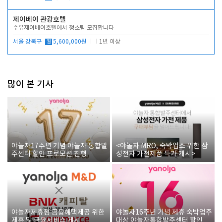
제이베이 관광호텔
수유제이베이호텔에서 청소팀 모집합니다
서울 강북구
월
5,600,000원
1년 이상
많이 본 기사
야놀자17주년 기념 야놀자 통합발
<야놀자 MRO, 숙박업소 위한 삼
주센터 할인 프로모션 진행
성전자 가전제품 특가 개시>
야놀자제휴점 금융혜택제공 위한
야놀자16주년 기념 제휴 숙박업주
제휴 및 금융서비스 게시
대상 야놀자통합발주센터 할인쿠