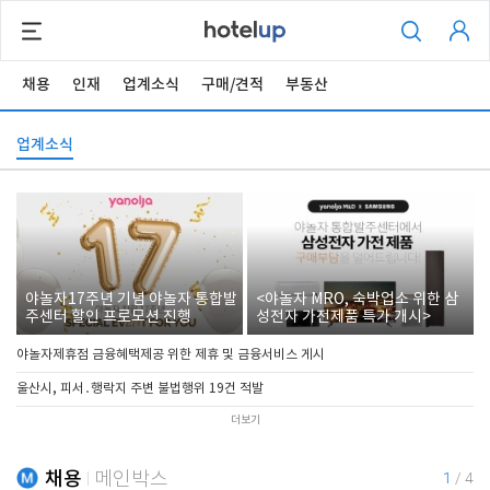
채용
인재
업계소식
구매/견적
부동산
업계소식
야놀자17주년 기념 야놀자 통합발
<야놀자 MRO, 숙박업소 위한 삼
주센터 할인 프로모션 진행
성전자 가전제품 특가 개시>
야놀자제휴점 금융혜택제공 위한 제휴 및 금융서비스 게시
울산시, 피서․행락지 주변 불법행위 19건 적발
더보기
채용
메인박스
1
/
4