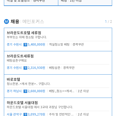
객실 및 호텔청소
경력무관
베팅
1년 이상
채용
메인포커스
1
/
2
브라운도트호텔 세류점
부부또는 자매 청소팀 구합니다.
경기 수원시
월
5,400,000원
객실청소및 베팅
경력무관
브라운도트세류점
베팅삼촌구해요
경기 수원시
월
2,316,930원
베팅삼촌
경력무관
바로호텔
청소한분..<캐셔 한분>.. 구합니다.
경기 하남시
월
2,600,000원
베팅.,청소<<캐셔 모셔봅니다.
1년 이상
하운드호텔 서울대점
하운드호텔 서울대점 에서 3교대 과장님 구인합니다.
서울 관악구
월
3,099,270원
주차 및 전반적인 당번업무
1년 이상