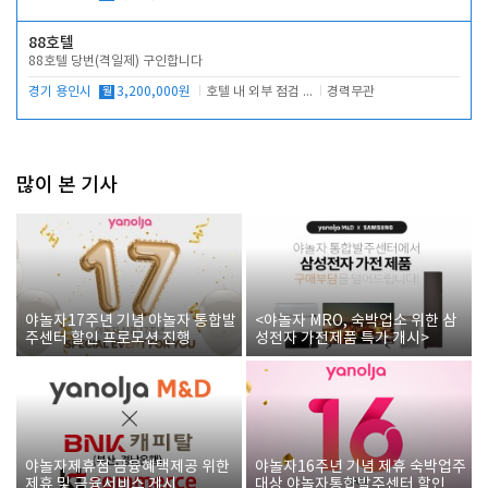
88호텔
88호텔 당번(격일제) 구인합니다
경기 용인시
월
3,200,000원
호텔 내 외부 점검 및 프런트 운영
경력무관
많이 본 기사
야놀자17주년 기념 야놀자 통합발
<야놀자 MRO, 숙박업소 위한 삼
주센터 할인 프로모션 진행
성전자 가전제품 특가 개시>
야놀자제휴점 금융혜택제공 위한
야놀자16주년 기념 제휴 숙박업주
제휴 및 금융서비스 게시
대상 야놀자통합발주센터 할인쿠