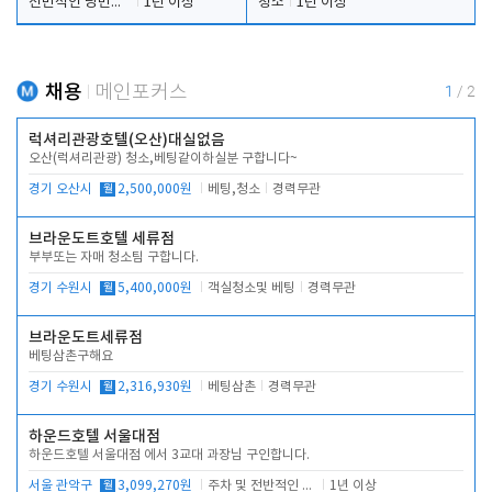
전반적인 당번업무
1년 이상
청소
1년 이상
채용
메인포커스
1
/
2
럭셔리관광호텔(오산)대실없음
오산(럭셔리관광) 청소,베팅같이하실분 구합니다~
경기 오산시
월
2,500,000원
베팅,청소
경력무관
브라운도트호텔 세류점
부부또는 자매 청소팀 구합니다.
경기 수원시
월
5,400,000원
객실청소및 베팅
경력무관
브라운도트세류점
베팅삼촌구해요
경기 수원시
월
2,316,930원
베팅삼촌
경력무관
하운드호텔 서울대점
하운드호텔 서울대점 에서 3교대 과장님 구인합니다.
서울 관악구
월
3,099,270원
주차 및 전반적인 당번업무
1년 이상