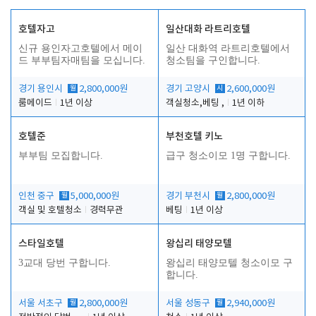
호텔자고
일산대화 라트리호텔
신규 용인자고호텔에서 메이
일산 대화역 라트리호텔에서
드 부부팀자매팀을 모십니다.
청소팀을 구인합니다.
경기 용인시
월
2,800,000원
경기 고양시
시
2,600,000원
룸메이드
1년 이상
객실청소,베팅 ,
1년 이하
호텔준
부천호텔 키노
부부팀 모집합니다.
급구 청소이모 1명 구합니다.
인천 중구
월
5,000,000원
경기 부천시
월
2,800,000원
객실 및 호텔청소
경력무관
베팅
1년 이상
스타일호텔
왕십리 태양모텔
3교대 당번 구합니다.
왕십리 태양모텔 청소이모 구
합니다.
서울 서초구
월
2,800,000원
서울 성동구
월
2,940,000원