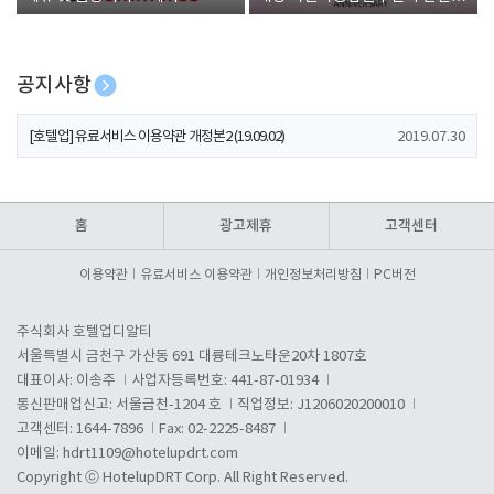
폰 증정
공지사항
[호텔업] 개인정보 처리방침 개정본1 (19.09.02)
2019.07.30
[호텔업] 유료서비스 이용약관 개정본2 (19.09.02)
2019.07.30
[호텔업] 개인정보 처리방침 개정본2 (19.09.02)
2019.07.30
홈
광고제휴
고객센터
이용약관
유료서비스 이용약관
개인정보처리방침
PC버전
주식회사 호텔업디알티
서울특별시 금천구 가산동 691 대륭테크노타운20차 1807호
대표이사: 이송주
사업자등록번호: 441-87-01934
통신판매업신고: 서울금천-1204 호
직업정보: J1206020200010
고객센터: 1644-7896
Fax: 02-2225-8487
이메일:
hdrt1109@hotelupdrt.com
Copyright ⓒ HotelupDRT Corp. All Right Reserved.