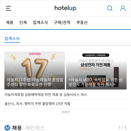
채용
인재
업계소식
구매/견적
부동산
업계소식
야놀자17주년 기념 야놀자 통합발
<야놀자 MRO, 숙박업소 위한 삼
주센터 할인 프로모션 진행
성전자 가전제품 특가 개시>
야놀자제휴점 금융혜택제공 위한 제휴 및 금융서비스 게시
울산시, 피서․행락지 주변 불법행위 19건 적발
더보기
채용
메인박스
1
/
5