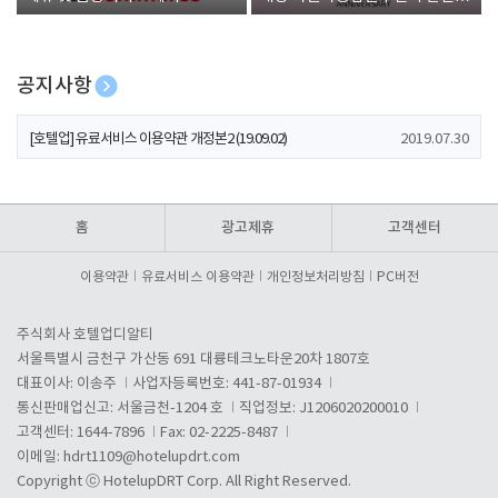
폰 증정
공지사항
[호텔업] 개인정보 처리방침 개정본1 (19.09.02)
2019.07.30
[호텔업] 유료서비스 이용약관 개정본2 (19.09.02)
2019.07.30
[호텔업] 개인정보 처리방침 개정본2 (19.09.02)
2019.07.30
홈
광고제휴
고객센터
이용약관
유료서비스 이용약관
개인정보처리방침
PC버전
주식회사 호텔업디알티
서울특별시 금천구 가산동 691 대륭테크노타운20차 1807호
대표이사: 이송주
사업자등록번호: 441-87-01934
통신판매업신고: 서울금천-1204 호
직업정보: J1206020200010
고객센터: 1644-7896
Fax: 02-2225-8487
이메일:
hdrt1109@hotelupdrt.com
Copyright ⓒ HotelupDRT Corp. All Right Reserved.