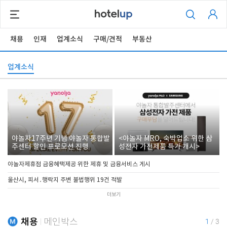
채용
인재
업계소식
구매/견적
부동산
업계소식
야놀자17주년 기념 야놀자 통합발
<야놀자 MRO, 숙박업소 위한 삼
주센터 할인 프로모션 진행
성전자 가전제품 특가 개시>
야놀자제휴점 금융혜택제공 위한 제휴 및 금융서비스 게시
울산시, 피서․행락지 주변 불법행위 19건 적발
더보기
채용
메인박스
1
/
3