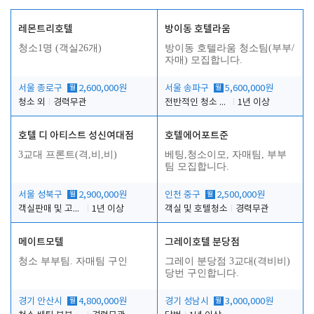
레몬트리호텔
방이동 호텔라움
청소1명 (객실26개)
방이동 호텔라움 청소팀(부부/
자매) 모집합니다.
서울 종로구
월
2,600,000원
서울 송파구
월
5,600,000원
청소 외
경력무관
전반적인 청소 업무(객실청소.객실정리)
1년 이상
호텔 디 아티스트 성신여대점
호텔에어포트준
3교대 프론트(격,비,비)
베팅,청소이모, 자매팀, 부부
팀 모집합니다.
서울 성북구
월
2,900,000원
인천 중구
월
2,500,000원
객실판매 및 고객응대
1년 이상
객실 및 호텔청소
경력무관
메이트모텔
그레이호텔 분당점
청소 부부팀. 자매팀 구인
그레이 분당점 3교대(격비비)
당번 구인합니다.
경기 안산시
월
4,800,000원
경기 성남시
월
3,000,000원