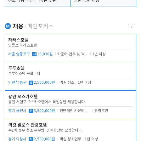
청소 배팅 부부 구합니다
경력무관
당번
1년 이상
채용
메인포커스
1
/
1
하라스호텔
영등포 하라스호텔
서울 영등포구
시
10,030원
카운터 업무 및 객실관리(청소상태 확인, 객실판매)
1년 이상
루루호텔
부부청소팀 구합니다
인천 남동구
월
2,500,000원
객실 청소
1년 이상
용인 오스카호텔
용인 처인구 오스카호텔에서 격일당번 채용합니다
경기 용인시
월
3,500,000원
전반적인 카운터 업무
경력무관
의왕 밀로스 관광호텔
주1회 휴무 청소 부부팀, 3교대 당번 모집합니다.
경기 의왕시
월
2,500,000원
객실 청소업무
1년 이상