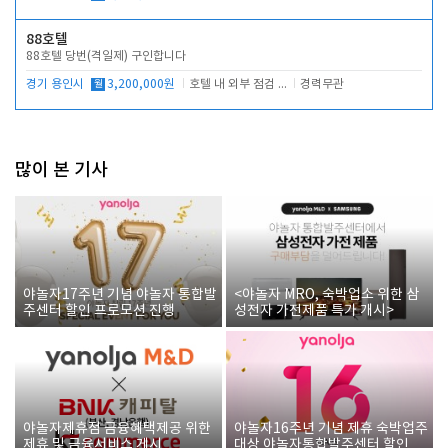
88호텔
88호텔 당번(격일제) 구인합니다
경기 용인시
월
3,200,000원
호텔 내 외부 점검 및 프런트 운영
경력무관
많이 본 기사
야놀자17주년 기념 야놀자 통합발
<야놀자 MRO, 숙박업소 위한 삼
주센터 할인 프로모션 진행
성전자 가전제품 특가 개시>
야놀자제휴점 금융혜택제공 위한
야놀자16주년 기념 제휴 숙박업주
제휴 및 금융서비스 게시
대상 야놀자통합발주센터 할인쿠