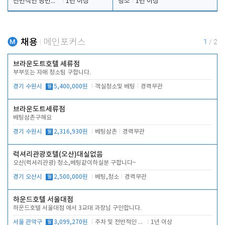
전반적인 당번업무
1년 이상
청소
1년 이상
채용
메인포커스
1
/
2
브라운도트호텔 세류점
부부또는 자매 청소팀 구합니다.
경기 수원시
월
5,400,000원
객실청소및 베팅
경력무관
브라운도트세류점
베팅삼촌구해요
경기 수원시
월
2,316,930원
베팅삼촌
경력무관
럭셔리관광호텔(오산)대실없음
오산(럭셔리관광) 청소,베팅같이하실분 구합니다~
경기 오산시
월
2,500,000원
베팅,청소
경력무관
하운드호텔 서울대점
하운드호텔 서울대점 에서 3교대 과장님 구인합니다.
서울 관악구
월
3,099,270원
주차 및 전반적인 당번업무
1년 이상