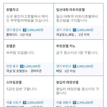
호텔자고
일산대화 라트리호텔
신규 용인자고호텔에서 메이
일산 대화역 라트리호텔에서
드 부부팀자매팀을 모십니다.
청소팀을 구인합니다.
경기 용인시
월
2,800,000원
경기 고양시
시
2,600,000원
룸메이드
1년 이상
객실청소,베팅 ,
1년 이하
호텔준
부천호텔 키노
부부팀 모집합니다.
급구 청소이모 1명 구합니다.
인천 중구
월
5,000,000원
경기 부천시
월
2,800,000원
객실 및 호텔청소
경력무관
베팅
1년 이상
스타일호텔
왕십리 태양모텔
3교대 당번 구합니다.
왕십리 태양모텔 청소이모 구
합니다.
서울 서초구
월
2,800,000원
서울 성동구
월
2,940,000원