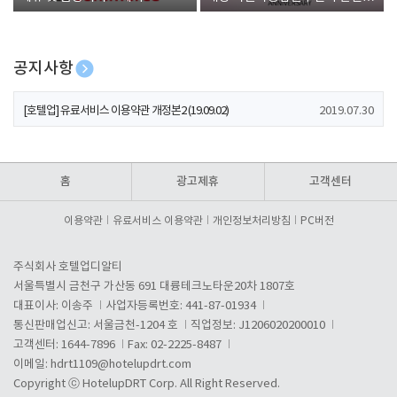
폰 증정
공지사항
[호텔업] 개인정보 처리방침 개정본1 (19.09.02)
2019.07.30
[호텔업] 유료서비스 이용약관 개정본2 (19.09.02)
2019.07.30
[호텔업] 개인정보 처리방침 개정본2 (19.09.02)
2019.07.30
홈
광고제휴
고객센터
이용약관
유료서비스 이용약관
개인정보처리방침
PC버전
주식회사 호텔업디알티
서울특별시 금천구 가산동 691 대륭테크노타운20차 1807호
대표이사: 이송주
사업자등록번호: 441-87-01934
통신판매업신고: 서울금천-1204 호
직업정보: J1206020200010
고객센터: 1644-7896
Fax: 02-2225-8487
이메일:
hdrt1109@hotelupdrt.com
Copyright ⓒ HotelupDRT Corp. All Right Reserved.