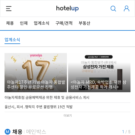
채용
인재
업계소식
구매/견적
부동산
업계소식
야놀자17주년 기념 야놀자 통합발
<야놀자 MRO, 숙박업소 위한 삼
주센터 할인 프로모션 진행
성전자 가전제품 특가 개시>
야놀자제휴점 금융혜택제공 위한 제휴 및 금융서비스 게시
울산시, 피서․행락지 주변 불법행위 19건 적발
더보기
채용
메인박스
1
/
5