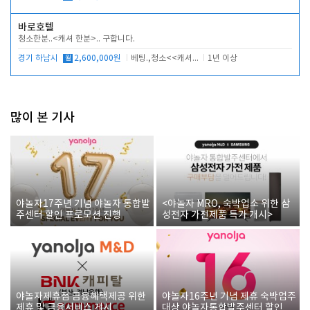
바로호텔
청소한분..<캐셔 한분>.. 구합니다.
경기 하남시
월
2,600,000원
베팅.,청소<<캐셔 모셔봅니다.
1년 이상
많이 본 기사
야놀자17주년 기념 야놀자 통합발
<야놀자 MRO, 숙박업소 위한 삼
주센터 할인 프로모션 진행
성전자 가전제품 특가 개시>
야놀자제휴점 금융혜택제공 위한
야놀자16주년 기념 제휴 숙박업주
제휴 및 금융서비스 게시
대상 야놀자통합발주센터 할인쿠