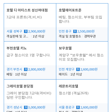
호텔 디 아티스트 성신여대점
호텔에어포트준
3교대 프론트(격,비,비)
베팅, 청소이모, 부부팀 모집
합니다.
서울 성북구
월
2,900,000원
인천 중구
월
2,500,000원
객실판매 및 고객응대
1년 이상
객실 및 호텔청소
경력무관
부천호텔 키노
보우호텔
급구 청소이모 1명 구합니다.
계양구 *보우호텔* 에서 청소
이모 모집합니다.
경기 부천시
월
2,800,000원
인천 계양구
월
2,600,000원
베팅
1년 이상
메이드
1년 이상
그레이호텔 분당점
레몬트리호텔
그레이 분당점 3교대(격비비)
청소1명 (객실26개)
당번 구인합니다.
경기 성남시
월
3,000,000원
서울 종로구
월
2,600,000원