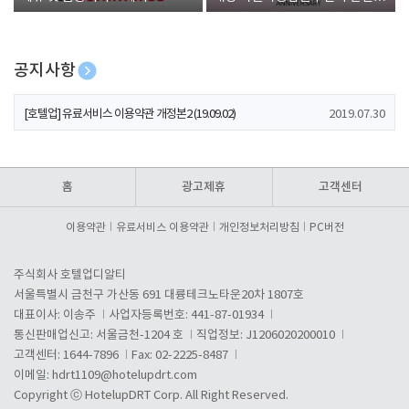
폰 증정
공지사항
[호텔업] 개인정보 처리방침 개정본1 (19.09.02)
2019.07.30
[호텔업] 유료서비스 이용약관 개정본2 (19.09.02)
2019.07.30
[호텔업] 개인정보 처리방침 개정본2 (19.09.02)
2019.07.30
홈
광고제휴
고객센터
이용약관
유료서비스 이용약관
개인정보처리방침
PC버전
주식회사 호텔업디알티
서울특별시 금천구 가산동 691 대륭테크노타운20차 1807호
대표이사: 이송주
사업자등록번호: 441-87-01934
통신판매업신고: 서울금천-1204 호
직업정보: J1206020200010
고객센터: 1644-7896
Fax: 02-2225-8487
이메일:
hdrt1109@hotelupdrt.com
Copyright ⓒ HotelupDRT Corp. All Right Reserved.