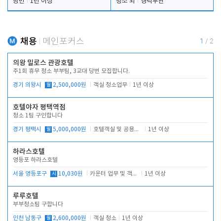
당번
1년 이상
청소 외
경력무관
채용
메인포커스
1
/
2
의왕 밀로스 관광호텔
주1회 휴무 청소 부부팀, 3교대 당번 모집합니다.
경기 의왕시
월
2,500,000원
객실 청소업무
1년 이상
호텔야자 평택역점
청소 1팀 구인합니다
경기 평택시
월
5,000,000원
호텔객실 및 공용시설 청소 관리
1년 이상
하라스호텔
영등포 하라스호텔
서울 영등포구
시
10,030원
카운터 업무 및 객실관리(청소상태 확인, 객실판매)
1년 이상
루루호텔
부부청소팀 구합니다
인천 남동구
월
2,600,000원
객실 청소
1년 이상