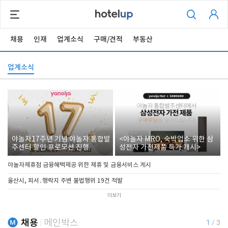
채용
인재
업계소식
구매/견적
부동산
업계소식
야놀자17주년 기념 야놀자 통합발
<야놀자 MRO, 숙박업소 위한 삼
주센터 할인 프로모션 진행
성전자 가전제품 특가 개시>
야놀자제휴점 금융혜택제공 위한 제휴 및 금융서비스 게시
울산시, 피서․행락지 주변 불법행위 19건 적발
더보기
채용
메인박스
1
/
3