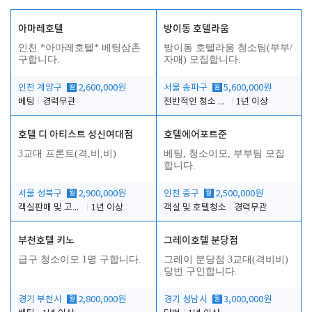
아마레호텔
방이동 호텔라움
인천 *아마레호텔* 베팅삼촌
방이동 호텔라움 청소팀(부부/
구합니다.
자매) 모집합니다.
인천 계양구
월
2,600,000원
서울 송파구
월
5,600,000원
베팅
경력무관
전반적인 청소 업무(객실청소.객실정리)
1년 이상
호텔 디 아티스트 성신여대점
호텔에어포트준
3교대 프론트(격,비,비)
베팅, 청소이모, 부부팀 모집
합니다.
서울 성북구
월
2,900,000원
인천 중구
월
2,500,000원
객실판매 및 고객응대
1년 이상
객실 및 호텔청소
경력무관
부천호텔 키노
그레이호텔 분당점
급구 청소이모 1명 구합니다.
그레이 분당점 3교대(격비비)
당번 구인합니다.
경기 부천시
월
2,800,000원
경기 성남시
월
3,000,000원