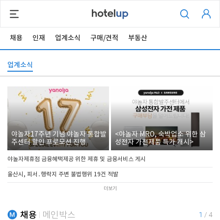
채용
인재
업계소식
구매/견적
부동산
업계소식
야놀자17주년 기념 야놀자 통합발
<야놀자 MRO, 숙박업소 위한 삼
주센터 할인 프로모션 진행
성전자 가전제품 특가 개시>
야놀자제휴점 금융혜택제공 위한 제휴 및 금융서비스 게시
울산시, 피서․행락지 주변 불법행위 19건 적발
더보기
채용
메인박스
1
/
4