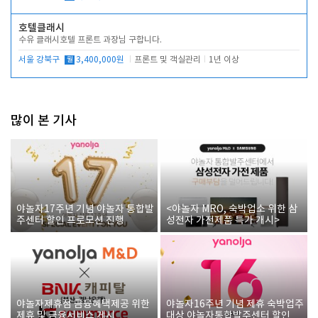
호텔클래시
수유 클래시호텔 프론트 과장님 구합니다.
서울 강북구
월
3,400,000원
프론트 및 객실관리
1년 이상
많이 본 기사
야놀자17주년 기념 야놀자 통합발
<야놀자 MRO, 숙박업소 위한 삼
주센터 할인 프로모션 진행
성전자 가전제품 특가 개시>
야놀자제휴점 금융혜택제공 위한
야놀자16주년 기념 제휴 숙박업주
제휴 및 금융서비스 게시
대상 야놀자통합발주센터 할인쿠