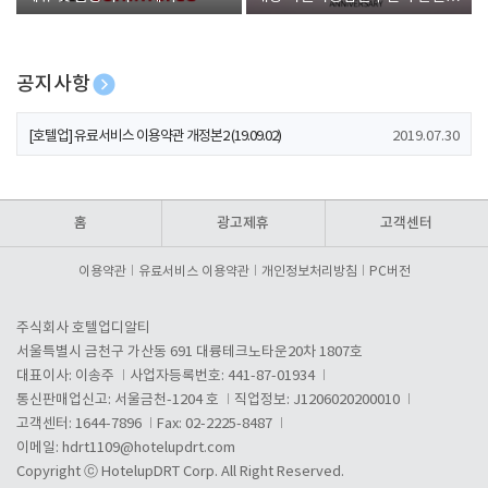
폰 증정
공지사항
[호텔업] 개인정보 처리방침 개정본1 (19.09.02)
2019.07.30
[호텔업] 유료서비스 이용약관 개정본2 (19.09.02)
2019.07.30
[호텔업] 개인정보 처리방침 개정본2 (19.09.02)
2019.07.30
홈
광고제휴
고객센터
이용약관
유료서비스 이용약관
개인정보처리방침
PC버전
주식회사 호텔업디알티
서울특별시 금천구 가산동 691 대륭테크노타운20차 1807호
대표이사: 이송주
사업자등록번호: 441-87-01934
통신판매업신고: 서울금천-1204 호
직업정보: J1206020200010
고객센터: 1644-7896
Fax: 02-2225-8487
이메일:
hdrt1109@hotelupdrt.com
Copyright ⓒ HotelupDRT Corp. All Right Reserved.