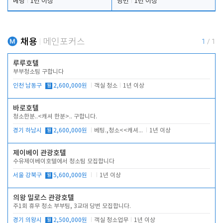
베팅
1년 이상
당번
1년 이상
채용
메인포커스
1
/
1
루루호텔
부부청소팀 구합니다
인천 남동구
월
2,600,000원
객실 청소
1년 이상
바로호텔
청소한분..<캐셔 한분>.. 구합니다.
경기 하남시
월
2,600,000원
베팅.,청소<<캐셔 모셔봅니다.
1년 이상
제이베이 관광호텔
수유제이베이호텔에서 청소팀 모집합니다
서울 강북구
월
5,600,000원
1년 이상
의왕 밀로스 관광호텔
주1회 휴무 청소 부부팀, 3교대 당번 모집합니다.
경기 의왕시
월
2,500,000원
객실 청소업무
1년 이상