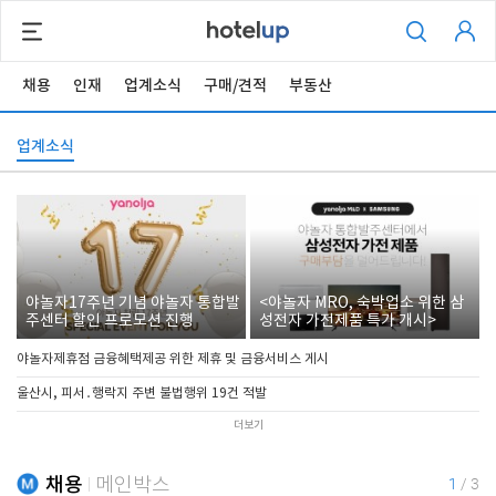
채용
인재
업계소식
구매/견적
부동산
업계소식
야놀자17주년 기념 야놀자 통합발
<야놀자 MRO, 숙박업소 위한 삼
주센터 할인 프로모션 진행
성전자 가전제품 특가 개시>
야놀자제휴점 금융혜택제공 위한 제휴 및 금융서비스 게시
울산시, 피서․행락지 주변 불법행위 19건 적발
더보기
채용
메인박스
1
/
3