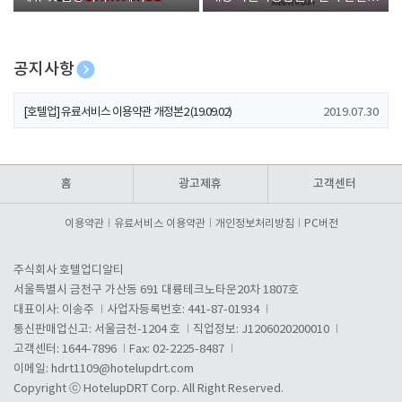
폰 증정
공지사항
[호텔업] 개인정보 처리방침 개정본1 (19.09.02)
2019.07.30
[호텔업] 유료서비스 이용약관 개정본2 (19.09.02)
2019.07.30
[호텔업] 개인정보 처리방침 개정본2 (19.09.02)
2019.07.30
홈
광고제휴
고객센터
이용약관
유료서비스 이용약관
개인정보처리방침
PC버전
주식회사 호텔업디알티
서울특별시 금천구 가산동 691 대륭테크노타운20차 1807호
대표이사: 이송주
사업자등록번호: 441-87-01934
통신판매업신고: 서울금천-1204 호
직업정보: J1206020200010
고객센터: 1644-7896
Fax: 02-2225-8487
이메일:
hdrt1109@hotelupdrt.com
Copyright ⓒ HotelupDRT Corp. All Right Reserved.