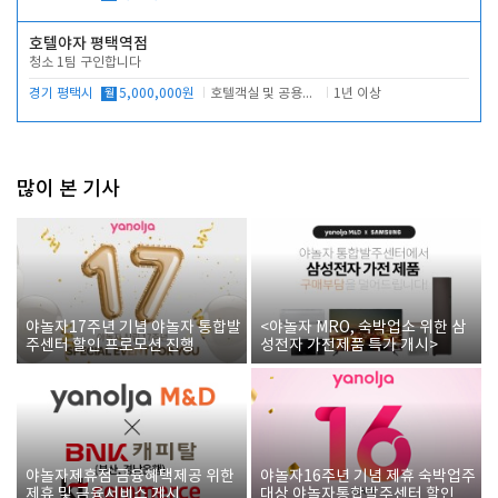
호텔야자 평택역점
청소 1팀 구인합니다
경기 평택시
월
5,000,000원
호텔객실 및 공용시설 청소 관리
1년 이상
많이 본 기사
야놀자17주년 기념 야놀자 통합발
<야놀자 MRO, 숙박업소 위한 삼
주센터 할인 프로모션 진행
성전자 가전제품 특가 개시>
야놀자제휴점 금융혜택제공 위한
야놀자16주년 기념 제휴 숙박업주
제휴 및 금융서비스 게시
대상 야놀자통합발주센터 할인쿠