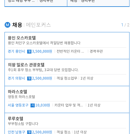
청소 배팅 부부 구합니다
경력무관
베팅
경력무관
채용
메인포커스
1
/
2
용인 오스카호텔
용인 처인구 오스카호텔에서 격일당번 채용합니다
경기 용인시
월
3,500,000원
전반적인 카운터 업무
경력무관
의왕 밀로스 관광호텔
주1회 휴무 청소 부부팀, 3교대 당번 모집합니다.
경기 의왕시
월
2,500,000원
객실 청소업무
1년 이상
하라스호텔
영등포 하라스호텔
서울 영등포구
시
10,030원
카운터 업무 및 객실관리(청소상태 확인, 객실판매)
1년 이상
루루호텔
부부청소팀 구합니다
인천 남동구
월
2,500,000원
객실 청소
1년 이상