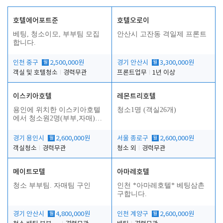
호텔에어포트준
호텔오로이
베팅, 청소이모, 부부팀 모집
안산시 고잔동 격일제 프론트
합니다.
인천 중구
월
2,500,000원
경기 안산시
월
3,300,000원
객실 및 호텔청소
경력무관
프론트업무
1년 이상
이스키아호텔
레몬트리호텔
용인에 위치한 이스키아호텔
청소1명 (객실26개)
에서 청소원2명(부부,자매)을
모집합니다..
경기 용인시
월
2,600,000원
서울 종로구
월
2,600,000원
객실청소
경력무관
청소 외
경력무관
메이트모텔
아마레호텔
청소 부부팀. 자매팀 구인
인천 *아마레호텔* 베팅삼촌
구합니다.
경기 안산시
월
4,800,000원
인천 계양구
월
2,600,000원