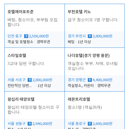
호텔에어포트준
부천호텔 키노
베팅, 청소이모, 부부팀 모집
급구 청소이모 1명 구합니다.
합니다.
인천 중구
월
2,500,000원
경기 부천시
월
2,800,000원
객실 및 호텔청소
경력무관
베팅
1년 이상
스타일호텔
나더호텔(경기 양평 용문)
3교대 당번 구합니다.
객실청소 부부, 자매, 모녀팀
모십니다.
서울 서초구
월
2,800,000원
경기 양평군
월
4,400,000원
전반적인 당번업무
1년 이상
객실청소, 카운터
경력무관
왕십리 태양모텔
레몬트리호텔
왕십리 태양모텔 청소이모 구
청소1명 (객실26개)
합니다.
서울 성동구
월
2,940,000원
서울 종로구
월
2,600,000원