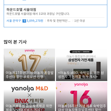
하운드호텔 서울대점
하운드호텔 서울대점 에서 3교대 과장님 구인합니다.
서울 관악구
월
3,099,270원
주차 및 전반적인 당번업무
1년 이상
많이 본 기사
야놀자17주년 기념 야놀자 통합발
<야놀자 MRO, 숙박업소 위한 삼
주센터 할인 프로모션 진행
성전자 가전제품 특가 개시>
야놀자제휴점 금융혜택제공 위한
야놀자16주년 기념 제휴 숙박업주
제휴 및 금융서비스 게시
대상 야놀자통합발주센터 할인쿠