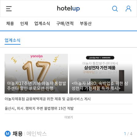
채용
인재
업계소식
구매/견적
부동산
업계소식
야놀자17주년 기념 야놀자 통합발
<야놀자 MRO, 숙박업소 위한 삼
주센터 할인 프로모션 진행
성전자 가전제품 특가 개시>
야놀자제휴점 금융혜택제공 위한 제휴 및 금융서비스 게시
울산시, 피서․행락지 주변 불법행위 19건 적발
더보기
채용
메인박스
1
/
4