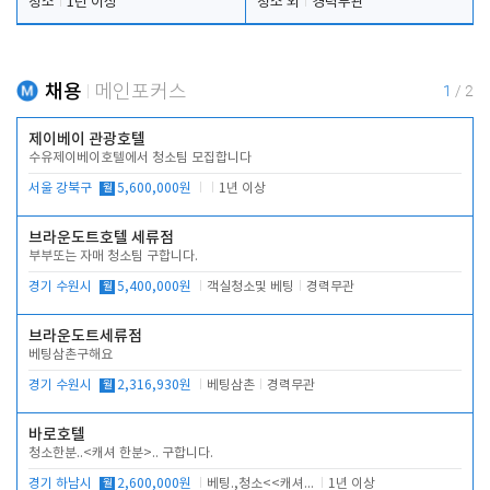
청소
1년 이상
청소 외
경력무관
채용
메인포커스
1
/
2
제이베이 관광호텔
수유제이베이호텔에서 청소팀 모집합니다
서울 강북구
월
5,600,000원
1년 이상
브라운도트호텔 세류점
부부또는 자매 청소팀 구합니다.
경기 수원시
월
5,400,000원
객실청소및 베팅
경력무관
브라운도트세류점
베팅삼촌구해요
경기 수원시
월
2,316,930원
베팅삼촌
경력무관
바로호텔
청소한분..<캐셔 한분>.. 구합니다.
경기 하남시
월
2,600,000원
베팅.,청소<<캐셔 모셔봅니다.
1년 이상