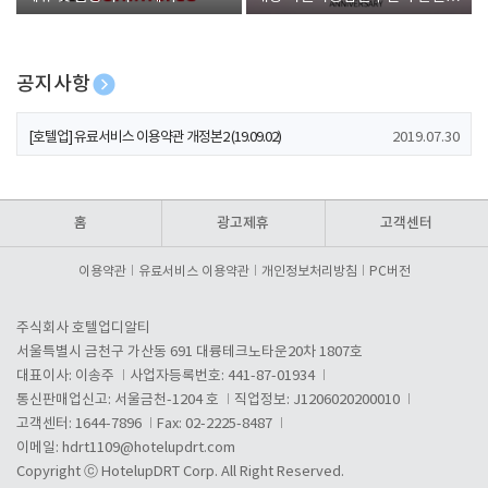
폰 증정
공지사항
[호텔업] 개인정보 처리방침 개정본1 (19.09.02)
2019.07.30
[호텔업] 유료서비스 이용약관 개정본2 (19.09.02)
2019.07.30
[호텔업] 개인정보 처리방침 개정본2 (19.09.02)
2019.07.30
홈
광고제휴
고객센터
이용약관
유료서비스 이용약관
개인정보처리방침
PC버전
주식회사 호텔업디알티
서울특별시 금천구 가산동 691 대륭테크노타운20차 1807호
대표이사: 이송주
사업자등록번호: 441-87-01934
통신판매업신고: 서울금천-1204 호
직업정보: J1206020200010
고객센터: 1644-7896
Fax: 02-2225-8487
이메일:
hdrt1109@hotelupdrt.com
Copyright ⓒ HotelupDRT Corp. All Right Reserved.