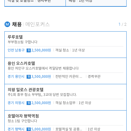
객실 및 호텔청소
경력무관
베팅
1년 이상
채용
메인포커스
1
/
2
루루호텔
부부청소팀 구합니다
인천 남동구
월
2,500,000원
객실 청소
1년 이상
용인 오스카호텔
용인 처인구 오스카호텔에서 격일당번 채용합니다
경기 용인시
월
3,500,000원
전반적인 카운터 업무
경력무관
의왕 밀로스 관광호텔
주1회 휴무 청소 부부팀, 3교대 당번 모집합니다.
경기 의왕시
월
2,500,000원
객실 청소업무
1년 이상
호텔야자 평택역점
청소 1팀 구인합니다
경기 평택시
월
5,000,000원
호텔객실 및 공용시설 청소 관리
1년 이상