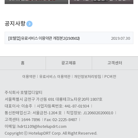
폰 증정
공지사항
[호텔업] 개인정보 처리방침 개정본1 (19.09.02)
2019.07.30
[호텔업] 유료서비스 이용약관 개정본2 (19.09.02)
2019.07.30
[호텔업] 개인정보 처리방침 개정본2 (19.09.02)
2019.07.30
홈
광고제휴
고객센터
이용약관
유료서비스 이용약관
개인정보처리방침
PC버전
주식회사 호텔업디알티
서울특별시 금천구 가산동 691 대륭테크노타운20차 1807호
대표이사: 이송주
사업자등록번호: 441-87-01934
통신판매업신고: 서울금천-1204 호
직업정보: J1206020200010
고객센터: 1644-7896
Fax: 02-2225-8487
이메일:
hdrt1109@hotelupdrt.com
Copyright ⓒ HotelupDRT Corp. All Right Reserved.