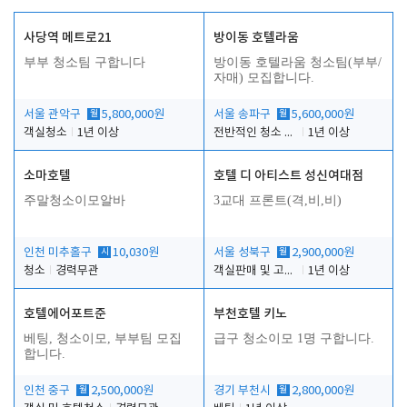
사당역 메트로21
방이동 호텔라움
부부 청소팀 구합니다
방이동 호텔라움 청소팀(부부/
자매) 모집합니다.
서울 관악구
월
5,800,000원
서울 송파구
월
5,600,000원
객실청소
1년 이상
전반적인 청소 업무(객실청소.객실정리)
1년 이상
소마호텔
호텔 디 아티스트 성신여대점
주말청소이모알바
3교대 프론트(격,비,비)
인천 미추홀구
시
10,030원
서울 성북구
월
2,900,000원
청소
경력무관
객실판매 및 고객응대
1년 이상
호텔에어포트준
부천호텔 키노
베팅, 청소이모, 부부팀 모집
급구 청소이모 1명 구합니다.
합니다.
인천 중구
월
2,500,000원
경기 부천시
월
2,800,000원