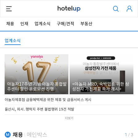
채용
인재
업계소식
구매/견적
부동산
업계소식
야놀자17주년 기념 야놀자 통합발
<야놀자 MRO, 숙박업소 위한 삼
주센터 할인 프로모션 진행
성전자 가전제품 특가 개시>
야놀자제휴점 금융혜택제공 위한 제휴 및 금융서비스 게시
울산시, 피서․행락지 주변 불법행위 19건 적발
더보기
채용
메인박스
1
/
3