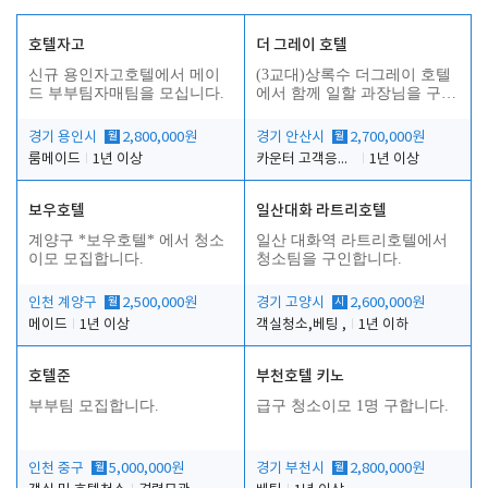
호텔자고
더 그레이 호텔
신규 용인자고호텔에서 메이
(3교대)상록수 더그레이 호텔
드 부부팀자매팀을 모십니다.
에서 함께 일할 과장님을 구합
니다.
경기 용인시
월
2,800,000원
경기 안산시
월
2,700,000원
룸메이드
1년 이상
카운터 고객응대 및 야간더블청소
1년 이상
보우호텔
일산대화 라트리호텔
인
계양구 *보우호텔* 에서 청소
일산 대화역 라트리호텔에서
이모 모집합니다.
청소팀을 구인합니다.
인천 계양구
월
2,500,000원
경기 고양시
시
2,600,000원
메이드
1년 이상
객실청소,베팅 ,
1년 이하
호텔준
부천호텔 키노
부부팀 모집합니다.
급구 청소이모 1명 구합니다.
인천 중구
월
5,000,000원
경기 부천시
월
2,800,000원