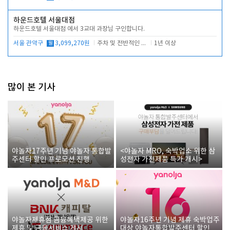
하운드호텔 서울대점
하운드호텔 서울대점 에서 3교대 과장님 구인합니다.
서울 관악구
월
3,099,270원
주차 및 전반적인 당번업무
1년 이상
많이 본 기사
야놀자17주년 기념 야놀자 통합발
<야놀자 MRO, 숙박업소 위한 삼
주센터 할인 프로모션 진행
성전자 가전제품 특가 개시>
야놀자제휴점 금융혜택제공 위한
야놀자16주년 기념 제휴 숙박업주
제휴 및 금융서비스 게시
대상 야놀자통합발주센터 할인쿠