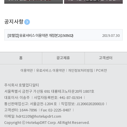
폰 증정
공지사항
[호텔업] 개인정보 처리방침 개정본1 (19.09.02)
2019.07.30
[호텔업] 유료서비스 이용약관 개정본2 (19.09.02)
2019.07.30
[호텔업] 개인정보 처리방침 개정본2 (19.09.02)
2019.07.30
홈
광고제휴
고객센터
이용약관
유료서비스 이용약관
개인정보처리방침
PC버전
주식회사 호텔업디알티
서울특별시 금천구 가산동 691 대륭테크노타운20차 1807호
대표이사: 이송주
사업자등록번호: 441-87-01934
통신판매업신고: 서울금천-1204 호
직업정보: J1206020200010
고객센터: 1644-7896
Fax: 02-2225-8487
이메일:
hdrt1109@hotelupdrt.com
Copyright ⓒ HotelupDRT Corp. All Right Reserved.