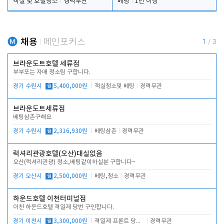
객실 및 호텔청소
경력무관
베팅
1년 이상
채용
메인포커스
1
/
3
브라운도트호텔 세류점
부부또는 자매 청소팀 구합니다.
경기 수원시
월
5,400,000원
객실청소및 베팅
경력무관
브라운도트세류점
베팅삼촌구해요
경기 수원시
월
2,316,930원
베팅삼촌
경력무관
럭셔리관광호텔(오산)대실없음
오산(럭셔리관광) 청소,베팅같이하실분 구합니다~
경기 오산시
월
2,500,000원
베팅,청소
경력무관
하운드호텔 이천터미널점
이천 하운드호텔 격일제 당번 구인합니다.
경기 이천시
월
3,300,000원
격일제 프론트 당번 업무로 주차 및 객실 점검
경력무관