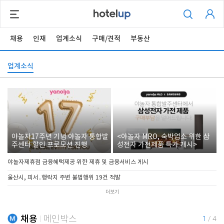
채용
인재
업계소식
구매/견적
부동산
업계소식
야놀자17주년 기념 야놀자 통합발
<야놀자 MRO, 숙박업소 위한 삼
주센터 할인 프로모션 진행
성전자 가전제품 특가 개시>
야놀자제휴점 금융혜택제공 위한 제휴 및 금융서비스 게시
울산시, 피서․행락지 주변 불법행위 19건 적발
더보기
채용
메인박스
1
/
4