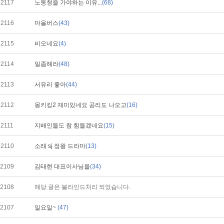
2117
노동청을 가야하는 이유...
(68)
2116
마을버스
(43)
2115
비오네요
(4)
2114
일좀해라
(48)
2113
서유리 좋아
(44)
2112
몽키킹2 재미있네요 공리도 나오고
(16)
2111
지배인들도 참 힘들겠네요
(15)
2110
소래 sj 정왕 드라마
(13)
2109
김태현 대표이사님을
(34)
2108
해당 글은 블라인드처리 되었습니다.
2107
일요일~
(47)