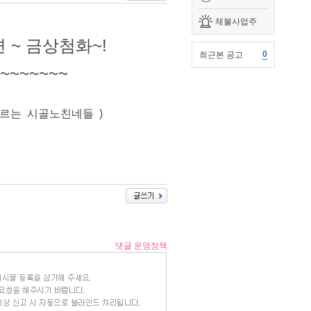
체불사업주
 ~ 금상첨화~!
0
최근본 공고
~~~~~~
모르는 시골노친네들 )