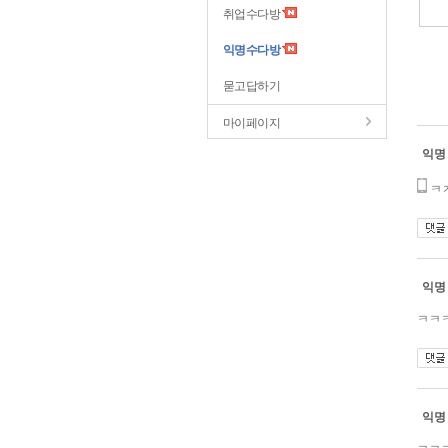
취업수다방
익명수다방
묻고답하기
마이페이지