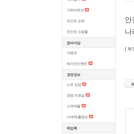
가위바위보
안
포인트 순위
나
포인트 쇼핑몰
참여마당
( 
이벤트
매거진이벤트
경영정보
노무 상담
경영 자료실
소액매물
시세/매출정보
취업톡