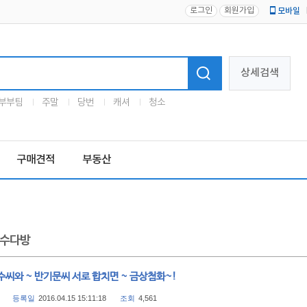
로그인
회원가입
모바일
로고
상세검색
부부팀
주말
당번
캐셔
청소
구매견적
부동산
수다방
씨와 ~ 반기문씨 서로 합치면 ~ 금상첨화~!
등록일
2016.04.15 15:11:18
조회
4,561