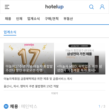
채용
인재
업계소식
구매/견적
부동산
업계소식
야놀자17주년 기념 야놀자 통합발
<야놀자 MRO, 숙박업소 위한 삼
주센터 할인 프로모션 진행
성전자 가전제품 특가 개시>
야놀자제휴점 금융혜택제공 위한 제휴 및 금융서비스 게시
울산시, 피서․행락지 주변 불법행위 19건 적발
더보기
채용
메인박스
1
/
3