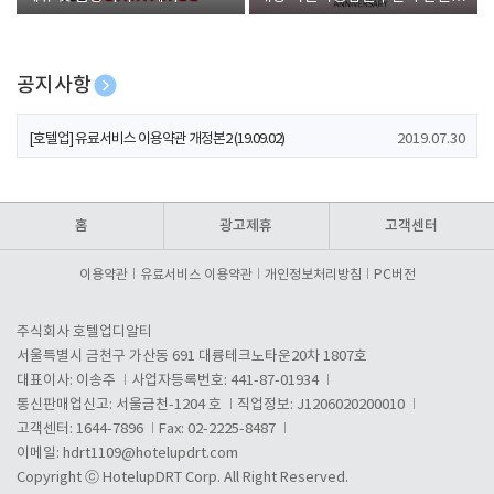
폰 증정
공지사항
[호텔업] 개인정보 처리방침 개정본1 (19.09.02)
2019.07.30
[호텔업] 유료서비스 이용약관 개정본2 (19.09.02)
2019.07.30
[호텔업] 개인정보 처리방침 개정본2 (19.09.02)
2019.07.30
홈
광고제휴
고객센터
이용약관
유료서비스 이용약관
개인정보처리방침
PC버전
주식회사 호텔업디알티
서울특별시 금천구 가산동 691 대륭테크노타운20차 1807호
대표이사: 이송주
사업자등록번호: 441-87-01934
통신판매업신고: 서울금천-1204 호
직업정보: J1206020200010
고객센터: 1644-7896
Fax: 02-2225-8487
이메일:
hdrt1109@hotelupdrt.com
Copyright ⓒ HotelupDRT Corp. All Right Reserved.