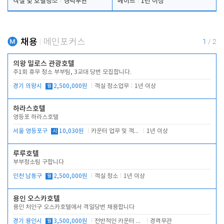
객실 및 호텔청소
경력무관
메이드
1년 이상
채용
메인포커스
1
/
2
의왕 밀로스 관광호텔
주1회 휴무 청소 부부팀, 3교대 당번 모집합니다.
경기 의왕시
월
2,500,000원
객실 청소업무
1년 이상
하라스호텔
영등포 하라스호텔
서울 영등포구
시
10,030원
카운터 업무 및 객실관리(청소상태 확인, 객실판매)
1년 이상
루루호텔
부부청소팀 구합니다
인천 남동구
월
2,500,000원
객실 청소
1년 이상
용인 오스카호텔
용인 처인구 오스카호텔에서 격일당번 채용합니다
경기 용인시
월
3,500,000원
전반적인 카운터 업무
경력무관