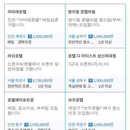
아마레호텔
방이동 호텔라움
인천 *아마레호텔* 베팅삼촌
방이동 호텔라움 청소팀(부부/
구합니다.
자매) 모집합니다.
인천 계양구
월
2,600,000원
서울 송파구
월
5,600,000원
베팅
경력무관
전반적인 청소 업무(객실청소.객실정리)
1년 이상
라뉘호텔
호텔 디 아티스트 성신여대점
신촌라뉘호텔에서 프론트 당
3교대 프론트(격,비,비)
번과장을 구합니다.
서울 마포구
월
3,700,000원
서울 성북구
월
2,900,000원
전반적인 프론트 당번업무
1년 이상
객실판매 및 고객응대
1년 이상
호텔에어포트준
보우호텔
베팅, 청소이모, 부부팀 모집
계양구 *보우호텔* 에서 청소
합니다.
이모 모집합니다.
인천 중구
월
2,500,000원
인천 계양구
월
2,600,000원