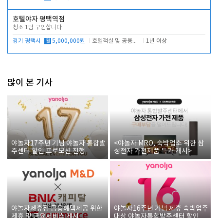
호텔야자 평택역점
청소 1팀 구인합니다
경기 평택시
월
5,000,000원
호텔객실 및 공용시설 청소 관리
1년 이상
많이 본 기사
야놀자17주년 기념 야놀자 통합발
<야놀자 MRO, 숙박업소 위한 삼
주센터 할인 프로모션 진행
성전자 가전제품 특가 개시>
야놀자제휴점 금융혜택제공 위한
야놀자16주년 기념 제휴 숙박업주
제휴 및 금융서비스 게시
대상 야놀자통합발주센터 할인쿠