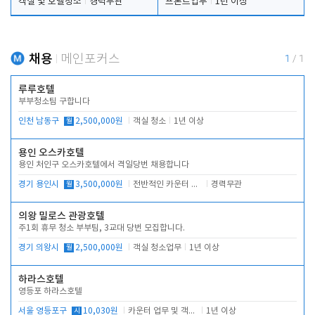
객실 및 호텔청소
경력무관
프론트업무
1년 이상
채용
메인포커스
1
/
1
루루호텔
부부청소팀 구합니다
인천 남동구
월
2,500,000원
객실 청소
1년 이상
용인 오스카호텔
용인 처인구 오스카호텔에서 격일당번 채용합니다
경기 용인시
월
3,500,000원
전반적인 카운터 업무
경력무관
의왕 밀로스 관광호텔
주1회 휴무 청소 부부팀, 3교대 당번 모집합니다.
경기 의왕시
월
2,500,000원
객실 청소업무
1년 이상
하라스호텔
영등포 하라스호텔
서울 영등포구
시
10,030원
카운터 업무 및 객실관리(청소상태 확인, 객실판매)
1년 이상