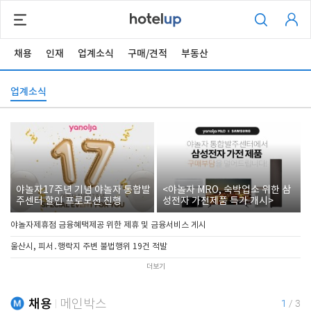
채용
인재
업계소식
구매/견적
부동산
업계소식
야놀자17주년 기념 야놀자 통합발
<야놀자 MRO, 숙박업소 위한 삼
주센터 할인 프로모션 진행
성전자 가전제품 특가 개시>
야놀자제휴점 금융혜택제공 위한 제휴 및 금융서비스 게시
울산시, 피서․행락지 주변 불법행위 19건 적발
더보기
채용
메인박스
1
/
3