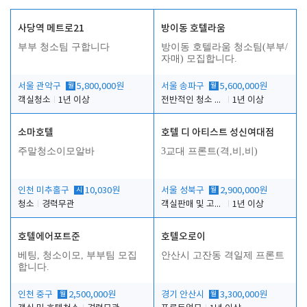
사당역 메트로21
방이동 호텔라움
부부 청소팀 구합니다
방이동 호텔라움 청소팀(부부/
자매) 모집합니다.
서울 관악구
월
5,800,000원
서울 송파구
월
5,600,000원
객실청소
1년 이상
전반적인 청소 업무(객실청소.객실정리)
1년 이상
소마호텔
호텔 디 아티스트 성신여대점
주말청소이모알바
3교대 프론트(격,비,비)
인천 미추홀구
시
10,030원
서울 성북구
월
2,900,000원
청소
경력무관
객실판매 및 고객응대
1년 이상
호텔에어포트준
호텔오로이
베팅, 청소이모, 부부팀 모집
안산시 고잔동 격일제 프론트
합니다.
인천 중구
월
2,500,000원
경기 안산시
월
3,300,000원