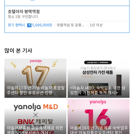
호텔야자 평택역점
청소 1팀 구인합니다
경기 평택시
월
5,000,000원
호텔객실 및 공용시설 청소 관리
1년 이상
많이 본 기사
야놀자17주년 기념 야놀자 통합발
<야놀자 MRO, 숙박업소 위한 삼
주센터 할인 프로모션 진행
성전자 가전제품 특가 개시>
야놀자제휴점 금융혜택제공 위한
야놀자16주년 기념 제휴 숙박업주
제휴 및 금융서비스 게시
대상 야놀자통합발주센터 할인쿠