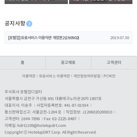
폰 증정
공지사항
[호텔업] 개인정보 처리방침 개정본1 (19.09.02)
2019.07.30
[호텔업] 유료서비스 이용약관 개정본2 (19.09.02)
2019.07.30
[호텔업] 개인정보 처리방침 개정본2 (19.09.02)
2019.07.30
홈
광고제휴
고객센터
이용약관
유료서비스 이용약관
개인정보처리방침
PC버전
주식회사 호텔업디알티
서울특별시 금천구 가산동 691 대륭테크노타운20차 1807호
대표이사: 이송주
사업자등록번호: 441-87-01934
통신판매업신고: 서울금천-1204 호
직업정보: J1206020200010
고객센터: 1644-7896
Fax: 02-2225-8487
이메일:
hdrt1109@hotelupdrt.com
Copyright ⓒ HotelupDRT Corp. All Right Reserved.