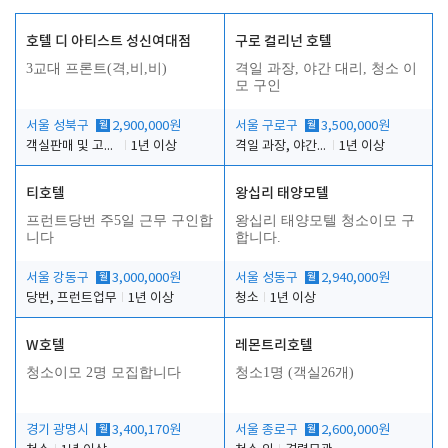
호텔 디 아티스트 성신여대점
구로 컬리넌 호텔
3교대 프론트(격,비,비)
격일 과장, 야간 대리, 청소 이
모 구인
서울 성북구
월
2,900,000원
서울 구로구
월
3,500,000원
객실판매 및 고객응대
1년 이상
격일 과장, 야간 대리, 청소 이모
1년 이상
티호텔
왕십리 태양모텔
프런트당번 주5일 근무 구인합
왕십리 태양모텔 청소이모 구
니다
합니다.
서울 강동구
월
3,000,000원
서울 성동구
월
2,940,000원
당번, 프런트업무
1년 이상
청소
1년 이상
W호텔
레몬트리호텔
청소이모 2명 모집합니다
청소1명 (객실26개)
경기 광명시
월
3,400,170원
서울 종로구
월
2,600,000원