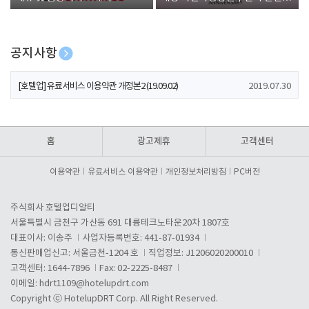
폰 증정
공지사항
[호텔업] 개인정보 처리방침 개정본1 (19.09.02)
2019.07.30
[호텔업] 유료서비스 이용약관 개정본2 (19.09.02)
2019.07.30
[호텔업] 개인정보 처리방침 개정본2 (19.09.02)
2019.07.30
홈
광고제휴
고객센터
이용약관
유료서비스 이용약관
개인정보처리방침
PC버전
주식회사 호텔업디알티
서울특별시 금천구 가산동 691 대륭테크노타운20차 1807호
대표이사: 이송주
사업자등록번호: 441-87-01934
통신판매업신고: 서울금천-1204 호
직업정보: J1206020200010
고객센터: 1644-7896
Fax: 02-2225-8487
이메일:
hdrt1109@hotelupdrt.com
Copyright ⓒ HotelupDRT Corp. All Right Reserved.