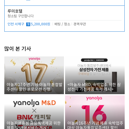
루미호텔
청소팀 구인합니다
인천 서해구
월
5,200,000원
배팅 / 청소
경력무관
많이 본 기사
야놀자17주년 기념 야놀자 통합발
<야놀자 MRO, 숙박업소 위한 삼
주센터 할인 프로모션 진행
성전자 가전제품 특가 개시>
야놀자제휴점 금융혜택제공 위한
야놀자16주년 기념 제휴 숙박업주
제휴 및 금융서비스 게시
대상 야놀자통합발주센터 할인쿠