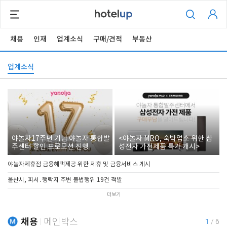
채용
인재
업계소식
구매/견적
부동산
업계소식
야놀자17주년 기념 야놀자 통합발
<야놀자 MRO, 숙박업소 위한 삼
주센터 할인 프로모션 진행
성전자 가전제품 특가 개시>
야놀자제휴점 금융혜택제공 위한 제휴 및 금융서비스 게시
울산시, 피서․행락지 주변 불법행위 19건 적발
더보기
채용
메인박스
1
/
6