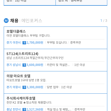
청소
1년 이상
청소 외
경력무관
채용
메인포커스
1
/
3
호텔더클래스
이천 호텔더클래스 부부팀 구합니다.
경기 이천시
월
2,700,000원
부부팀 모십니다.
경력무관
ST124(스트리트124)
성남 스트리트124 격일근무자/주간근무자구인
경기 성남시
월
3,600,000원
카운터 및 객실관리 전반
1년 이상
의왕 마요트 호텔
마요트호텔 3교대 당번 1명 모집.
경기 의왕시
월
3,300,000원
당번 업무
1년 이상
주식회사케이투호텔
천안 K2 호텔 ★청소직원 채용합니다.
충남 천안시
월
2,527,560원
객실 청소 및 배팅, 주변 시설 청소
경력무관