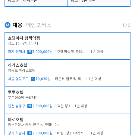
청소 외
경력무관
청소
경력무관
채용
메인포커스
1
/
2
호텔야자 평택역점
청소 1팀 구인합니다
경기 평택시
월
5,000,000원
호텔객실 및 공용시설 청소 관리
1년 이상
하라스호텔
영등포 하라스호텔
서울 영등포구
시
10,030원
카운터 업무 및 객실관리(청소상태 확인, 객실판매)
1년 이상
루루호텔
부부청소팀 구합니다
인천 남동구
월
2,600,000원
객실 청소
1년 이상
바로호텔
청소한분..<캐셔 한분>.. 구합니다.
경기 하남시
월
2,600,000원
베팅.,청소<<캐셔 모셔봅니다.
1년 이상