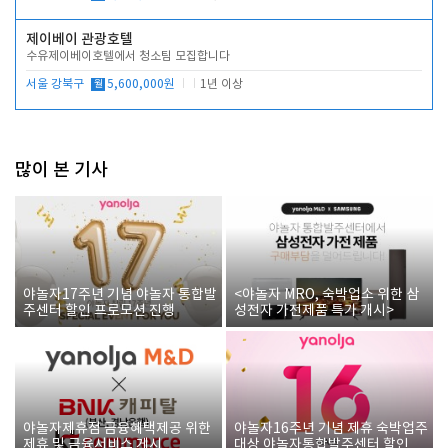
제이베이 관광호텔
수유제이베이호텔에서 청소팀 모집합니다
서울 강북구
월
5,600,000원
1년 이상
많이 본 기사
야놀자17주년 기념 야놀자 통합발
<야놀자 MRO, 숙박업소 위한 삼
주센터 할인 프로모션 진행
성전자 가전제품 특가 개시>
야놀자제휴점 금융혜택제공 위한
야놀자16주년 기념 제휴 숙박업주
제휴 및 금융서비스 게시
대상 야놀자통합발주센터 할인쿠