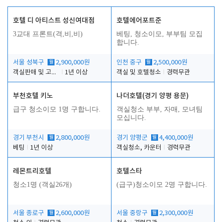
호텔 디 아티스트 성신여대점
호텔에어포트준
3교대 프론트(격,비,비)
베팅, 청소이모, 부부팀 모집
합니다.
서울 성북구
월
2,900,000원
인천 중구
월
2,500,000원
객실판매 및 고객응대
1년 이상
객실 및 호텔청소
경력무관
부천호텔 키노
나더호텔(경기 양평 용문)
급구 청소이모 1명 구합니다.
객실청소 부부, 자매, 모녀팀
모십니다.
경기 부천시
월
2,800,000원
경기 양평군
월
4,400,000원
베팅
1년 이상
객실청소, 카운터
경력무관
레몬트리호텔
호텔스타
청소1명 (객실26개)
(급구)청소이모 2명 구합니다.
서울 종로구
월
2,600,000원
서울 중랑구
월
2,300,000원