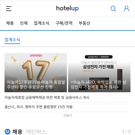
채용
인재
업계소식
구매/견적
부동산
업계소식
야놀자17주년 기념 야놀자 통합발
<야놀자 MRO, 숙박업소 위한 삼
주센터 할인 프로모션 진행
성전자 가전제품 특가 개시>
야놀자제휴점 금융혜택제공 위한 제휴 및 금융서비스 게시
울산시, 피서․행락지 주변 불법행위 19건 적발
더보기
채용
메인박스
1
/
3