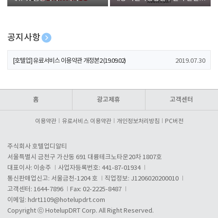
폰 증정
공지사항
[호텔업] 개인정보 처리방침 개정본1 (19.09.02)
2019.07.30
[호텔업] 유료서비스 이용약관 개정본2 (19.09.02)
2019.07.30
[호텔업] 개인정보 처리방침 개정본2 (19.09.02)
2019.07.30
홈
광고제휴
고객센터
이용약관
유료서비스 이용약관
개인정보처리방침
PC버전
주식회사 호텔업디알티
서울특별시 금천구 가산동 691 대륭테크노타운20차 1807호
대표이사: 이송주
사업자등록번호: 441-87-01934
통신판매업신고: 서울금천-1204 호
직업정보: J1206020200010
고객센터: 1644-7896
Fax: 02-2225-8487
이메일:
hdrt1109@hotelupdrt.com
Copyright ⓒ HotelupDRT Corp. All Right Reserved.