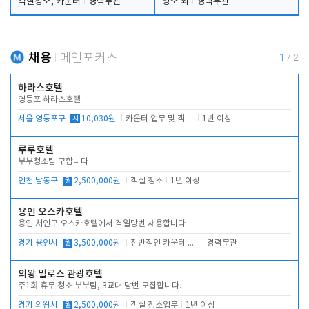
객실청소, 카운터
경력무관
청소 외
경력무관
채용
메인포커스
1
/
2
하라스호텔
영등포 하라스호텔
서울 영등포구
시
10,030원
카운터 업무 및 객실관리(청소상태 확인, 객실판매)
1년 이상
루루호텔
부부청소팀 구합니다
인천 남동구
월
2,500,000원
객실 청소
1년 이상
용인 오스카호텔
용인 처인구 오스카호텔에서 격일당번 채용합니다
경기 용인시
월
3,500,000원
전반적인 카운터 업무
경력무관
의왕 밀로스 관광호텔
주1회 휴무 청소 부부팀, 3교대 당번 모집합니다.
경기 의왕시
월
2,500,000원
객실 청소업무
1년 이상