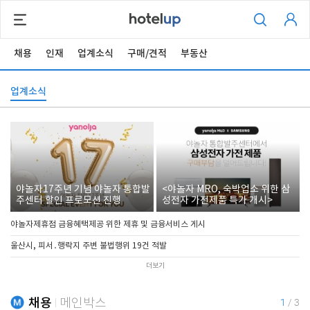
채용
인재
업계소식
구매/견적
부동산
업계소식
야놀자17주년 기념 야놀자 통합발
<야놀자 MRO, 숙박업소 위한 삼
주센터 할인 프로모션 진행
성전자 가전제품 특가 개시>
야놀자제휴점 금융혜택제공 위한 제휴 및 금융서비스 게시
울산시, 피서․행락지 주변 불법행위 19건 적발
더보기
채용
메인박스
1
/
3