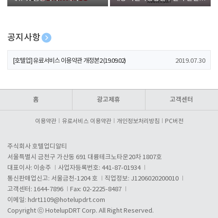
폰 증정
공지사항
[호텔업] 개인정보 처리방침 개정본1 (19.09.02)
2019.07.30
[호텔업] 유료서비스 이용약관 개정본2 (19.09.02)
2019.07.30
[호텔업] 개인정보 처리방침 개정본2 (19.09.02)
2019.07.30
홈
광고제휴
고객센터
이용약관
유료서비스 이용약관
개인정보처리방침
PC버전
주식회사 호텔업디알티
서울특별시 금천구 가산동 691 대륭테크노타운20차 1807호
대표이사: 이송주
사업자등록번호: 441-87-01934
통신판매업신고: 서울금천-1204 호
직업정보: J1206020200010
고객센터: 1644-7896
Fax: 02-2225-8487
이메일:
hdrt1109@hotelupdrt.com
Copyright ⓒ HotelupDRT Corp. All Right Reserved.