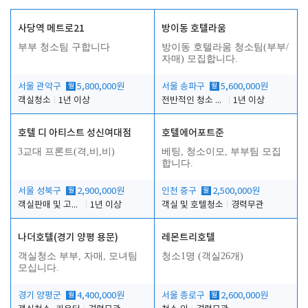
사당역 메트로21
방이동 호텔라움
부부 청소팀 구합니다
방이동 호텔라움 청소팀(부부/
자매) 모집합니다.
서울 관악구
월
5,800,000원
서울 송파구
월
5,600,000원
객실청소
1년 이상
전반적인 청소 업무(객실청소.객실정리)
1년 이상
호텔 디 아티스트 성신여대점
호텔에어포트준
3교대 프론트(격,비,비)
베팅, 청소이모, 부부팀 모집
합니다.
서울 성북구
월
2,900,000원
인천 중구
월
2,500,000원
객실판매 및 고객응대
1년 이상
객실 및 호텔청소
경력무관
나더호텔(경기 양평 용문)
레몬트리호텔
객실청소 부부, 자매, 모녀팀
청소1명 (객실26개)
모십니다.
경기 양평군
월
4,400,000원
서울 종로구
월
2,600,000원