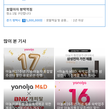
호텔야자 평택역점
청소 1팀 구인합니다
경기 평택시
월
5,000,000원
호텔객실 및 공용시설 청소 관리
1년 이상
많이 본 기사
야놀자17주년 기념 야놀자 통합발
<야놀자 MRO, 숙박업소 위한 삼
주센터 할인 프로모션 진행
성전자 가전제품 특가 개시>
야놀자제휴점 금융혜택제공 위한
야놀자16주년 기념 제휴 숙박업주
제휴 및 금융서비스 게시
대상 야놀자통합발주센터 할인쿠