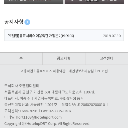
폰 증정
공지사항
[호텔업] 개인정보 처리방침 개정본1 (19.09.02)
2019.07.30
[호텔업] 유료서비스 이용약관 개정본2 (19.09.02)
2019.07.30
[호텔업] 개인정보 처리방침 개정본2 (19.09.02)
2019.07.30
홈
광고제휴
고객센터
이용약관
유료서비스 이용약관
개인정보처리방침
PC버전
주식회사 호텔업디알티
서울특별시 금천구 가산동 691 대륭테크노타운20차 1807호
대표이사: 이송주
사업자등록번호: 441-87-01934
통신판매업신고: 서울금천-1204 호
직업정보: J1206020200010
고객센터: 1644-7896
Fax: 02-2225-8487
이메일:
hdrt1109@hotelupdrt.com
Copyright ⓒ HotelupDRT Corp. All Right Reserved.