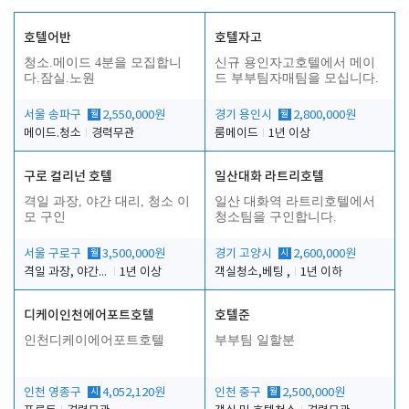
호텔어반
호텔자고
청소.메이드 4분을 모집합니
신규 용인자고호텔에서 메이
다.잠실.노원
드 부부팀자매팀을 모십니다.
서울 송파구
월
2,550,000원
경기 용인시
월
2,800,000원
메이드.청소
경력무관
룸메이드
1년 이상
구로 컬리넌 호텔
일산대화 라트리호텔
격일 과장, 야간 대리, 청소 이
일산 대화역 라트리호텔에서
모 구인
청소팀을 구인합니다.
서울 구로구
월
3,500,000원
경기 고양시
시
2,600,000원
격일 과장, 야간 대리, 청소 이모
1년 이상
객실청소,베팅 ,
1년 이하
디케이인천에어포트호텔
호텔준
인천디케이에어포트호텔
부부팀 일할분
인천 영종구
시
4,052,120원
인천 중구
월
2,500,000원