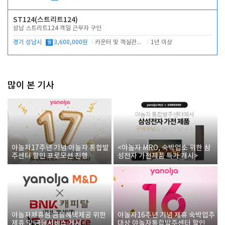
ST124(스트리트124)
성남 스트리트124 격일 근무자 구인
경기 성남시
월
3,600,000원
카운터 및 객실관리 전반
1년 이상
많이 본 기사
야놀자17주년 기념 야놀자 통합발
<야놀자 MRO, 숙박업소 위한 삼
주센터 할인 프로모션 진행
성전자 가전제품 특가 개시>
야놀자제휴점 금융혜택제공 위한
야놀자16주년 기념 제휴 숙박업주
제휴 및 금융서비스 게시
대상 야놀자통합발주센터 할인쿠