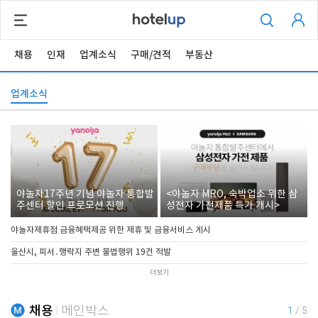
채용
인재
업계소식
구매/견적
부동산
업계소식
야놀자17주년 기념 야놀자 통합발
<야놀자 MRO, 숙박업소 위한 삼
주센터 할인 프로모션 진행
성전자 가전제품 특가 개시>
야놀자제휴점 금융혜택제공 위한 제휴 및 금융서비스 게시
울산시, 피서․행락지 주변 불법행위 19건 적발
더보기
채용
메인박스
1
/
5