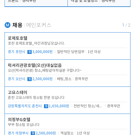
프론트
경력무관
객실 및 호텔청소
경력무관
채용
메인포커스
1
/
2
로제토호텔
포천 로제토호텔_야간과장님모십니다.
경기 포천시
월
3,000,000원
일반적인 당번업무
1년 이상
럭셔리관광호텔(오산)대실없음
오산(럭셔리관광) 청소,베팅같이하실분 구합니다~
경기 오산시
월
2,500,000원
베팅,청소
경력무관
고요스테이
춘천 고요스테이 청소팀 한분 모십니다
강원특별자치도 춘천시
월
1,650,000원
전반적인 청소/세탁업무
경력무관
의정부G호텔
부부 청소팀 모십니다
경기 의정부시
월
2,500,000원
객실청소
1년 이상