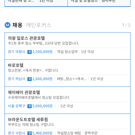
객실판매 및 고객응대
1년 이상
객실 및 호텔청소
경력무관
채용
메인포커스
1
/
2
의왕 밀로스 관광호텔
주1회 휴무 청소 부부팀, 3교대 당번 모집합니다.
경기 의왕시
월
2,500,000원
객실 청소업무
1년 이상
바로호텔
청소한분..<캐셔 한분>.. 구합니다.
경기 하남시
월
2,600,000원
베팅.,청소<<캐셔 모셔봅니다.
1년 이상
제이베이 관광호텔
수유제이베이호텔에서 청소팀 모집합니다
서울 강북구
월
5,600,000원
1년 이상
브라운도트호텔 세류점
부부또는 자매 청소팀 구합니다.
경기 수원시
월
5,400,000원
객실청소및 베팅
경력무관