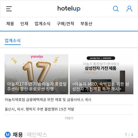
채용
인재
업계소식
구매/견적
부동산
업계소식
야놀자17주년 기념 야놀자 통합발
<야놀자 MRO, 숙박업소 위한 삼
주센터 할인 프로모션 진행
성전자 가전제품 특가 개시>
야놀자제휴점 금융혜택제공 위한 제휴 및 금융서비스 게시
울산시, 피서․행락지 주변 불법행위 19건 적발
더보기
채용
메인박스
1
/
4