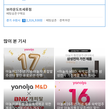
브라운도트세류점
베팅삼촌구해요
경기 수원시
월
2,316,930원
베팅삼촌
경력무관
많이 본 기사
야놀자17주년 기념 야놀자 통합발
<야놀자 MRO, 숙박업소 위한 삼
주센터 할인 프로모션 진행
성전자 가전제품 특가 개시>
야놀자제휴점 금융혜택제공 위한
야놀자16주년 기념 제휴 숙박업주
제휴 및 금융서비스 게시
대상 야놀자통합발주센터 할인쿠