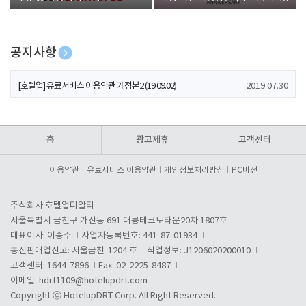
폰 증정
공지사항
[호텔업] 개인정보 처리방침 개정본1 (19.09.02)
2019.07.30
[호텔업] 유료서비스 이용약관 개정본2 (19.09.02)
2019.07.30
[호텔업] 개인정보 처리방침 개정본2 (19.09.02)
2019.07.30
홈
광고제휴
고객센터
이용약관
유료서비스 이용약관
개인정보처리방침
PC버전
주식회사 호텔업디알티
서울특별시 금천구 가산동 691 대륭테크노타운20차 1807호
대표이사: 이송주
사업자등록번호: 441-87-01934
통신판매업신고: 서울금천-1204 호
직업정보: J1206020200010
고객센터: 1644-7896
Fax: 02-2225-8487
이메일:
hdrt1109@hotelupdrt.com
Copyright ⓒ HotelupDRT Corp. All Right Reserved.