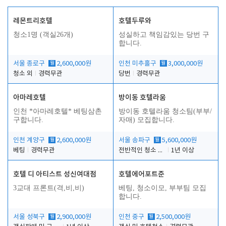
레몬트리호텔
호텔두루와
청소1명 (객실26개)
성실하고 책임감있는 당번 구
합니다.
서울 종로구
월
2,600,000원
인천 미추홀구
월
3,000,000원
청소 외
경력무관
당번
경력무관
아마레호텔
방이동 호텔라움
인천 *아마레호텔* 베팅삼촌
방이동 호텔라움 청소팀(부부/
구합니다.
자매) 모집합니다.
인천 계양구
월
2,600,000원
서울 송파구
월
5,600,000원
베팅
경력무관
전반적인 청소 업무(객실청소.객실정리)
1년 이상
호텔 디 아티스트 성신여대점
호텔에어포트준
3교대 프론트(격,비,비)
베팅, 청소이모, 부부팀 모집
합니다.
서울 성북구
월
2,900,000원
인천 중구
월
2,500,000원