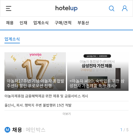
채용
인재
업계소식
구매/견적
부동산
업계소식
야놀자17주년 기념 야놀자 통합발
<야놀자 MRO, 숙박업소 위한 삼
주센터 할인 프로모션 진행
성전자 가전제품 특가 개시>
야놀자제휴점 금융혜택제공 위한 제휴 및 금융서비스 게시
울산시, 피서․행락지 주변 불법행위 19건 적발
더보기
채용
메인박스
1
/
5