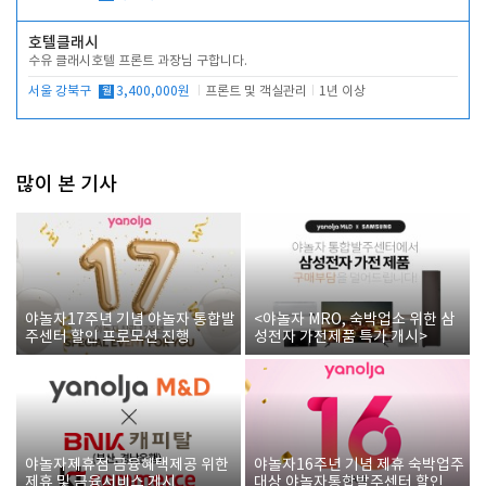
호텔클래시
수유 클래시호텔 프론트 과장님 구합니다.
서울 강북구
월
3,400,000원
프론트 및 객실관리
1년 이상
많이 본 기사
야놀자17주년 기념 야놀자 통합발
<야놀자 MRO, 숙박업소 위한 삼
주센터 할인 프로모션 진행
성전자 가전제품 특가 개시>
야놀자제휴점 금융혜택제공 위한
야놀자16주년 기념 제휴 숙박업주
제휴 및 금융서비스 게시
대상 야놀자통합발주센터 할인쿠