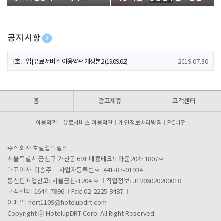
폰 증정
공지사항
[호텔업] 개인정보 처리방침 개정본1 (19.09.02)
2019.07.30
[호텔업] 유료서비스 이용약관 개정본2 (19.09.02)
2019.07.30
[호텔업] 개인정보 처리방침 개정본2 (19.09.02)
2019.07.30
홈
광고제휴
고객센터
이용약관
유료서비스 이용약관
개인정보처리방침
PC버전
주식회사 호텔업디알티
서울특별시 금천구 가산동 691 대륭테크노타운20차 1807호
대표이사: 이송주
사업자등록번호: 441-87-01934
통신판매업신고: 서울금천-1204 호
직업정보: J1206020200010
고객센터: 1644-7896
Fax: 02-2225-8487
이메일:
hdrt1109@hotelupdrt.com
Copyright ⓒ HotelupDRT Corp. All Right Reserved.