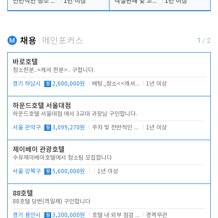
전반적인 청소 업무(객실청소.객실정리)
1년 이상
객실판매 및 고객응대
1년 이상
채용
메인포커스
1
/
2
바로호텔
청소한분..<캐셔 한분>.. 구합니다.
경기 하남시
월
2,600,000원
베팅.,청소<<캐셔 모셔봅니다.
1년 이상
하운드호텔 서울대점
하운드호텔 서울대점 에서 3교대 과장님 구인합니다.
서울 관악구
월
3,099,270원
주차 및 전반적인 당번업무
1년 이상
제이베이 관광호텔
수유제이베이호텔에서 청소팀 모집합니다
서울 강북구
월
5,600,000원
1년 이상
88호텔
88호텔 당번(격일제) 구인합니다
경기 용인시
월
3,200,000원
호텔 내 외부 점검 및 프런트 운영
경력무관