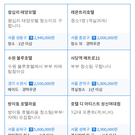
왕십리 태양모텔
레몬트리호텔
왕십리 태양모텔 청소이모 구
청소1명 (객실26개)
합니다.
서울 성동구
월
2,940,000원
서울 종로구
월
2,600,000원
청소
1년 이상
청소 외
경력무관
수원 블루호텔
사당역 메트로21
수원 블루호텔에서 부부 자매
부부 청소팀 구합니다
팀찾아요
경기 수원시
시
2,500,000원
서울 관악구
월
5,800,000원
메이드
경력무관
객실청소
1년 이상
방이동 호텔라움
호텔 디 아티스트 성신여대점
방이동 호텔라움 청소팀(부부/
3교대 프론트(격,비,비)
자매) 모집합니다.
서울 송파구
월
5,600,000원
서울 성북구
월
2,900,000원