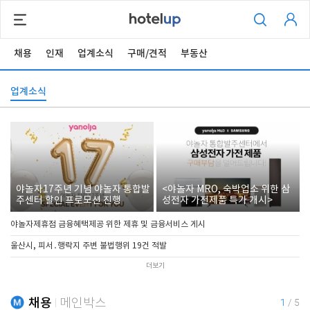
채용
인재
업계소식
구매/견적
부동산
업계소식
야놀자17주년 기념 야놀자 통합발
<야놀자 MRO, 숙박업소 위한 삼
주센터 할인 프로모션 진행
성전자 가전제품 특가 개시>
야놀자제휴점 금융혜택제공 위한 제휴 및 금융서비스 게시
울산시, 피서․행락지 주변 불법행위 19건 적발
더보기
채용
메인박스
1
/
5