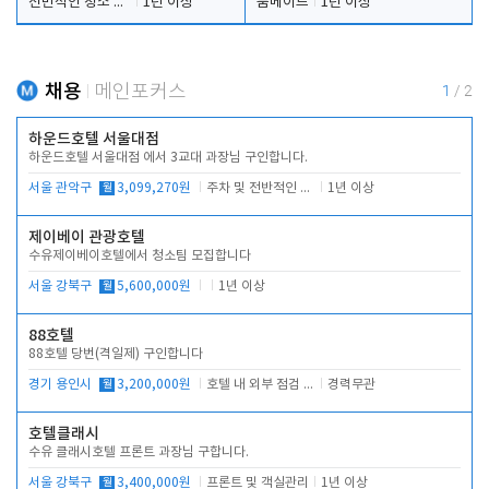
전반적인 청소 업무(객실청소.객실정리)
1년 이상
룸메이드
1년 이상
채용
메인포커스
1
/
2
하운드호텔 서울대점
하운드호텔 서울대점 에서 3교대 과장님 구인합니다.
서울 관악구
월
3,099,270원
주차 및 전반적인 당번업무
1년 이상
제이베이 관광호텔
수유제이베이호텔에서 청소팀 모집합니다
서울 강북구
월
5,600,000원
1년 이상
88호텔
88호텔 당번(격일제) 구인합니다
경기 용인시
월
3,200,000원
호텔 내 외부 점검 및 프런트 운영
경력무관
호텔클래시
수유 클래시호텔 프론트 과장님 구합니다.
서울 강북구
월
3,400,000원
프론트 및 객실관리
1년 이상