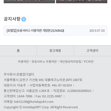
폰 증정
공지사항
[호텔업] 개인정보 처리방침 개정본1 (19.09.02)
2019.07.30
[호텔업] 유료서비스 이용약관 개정본2 (19.09.02)
2019.07.30
[호텔업] 개인정보 처리방침 개정본2 (19.09.02)
2019.07.30
홈
광고제휴
고객센터
이용약관
유료서비스 이용약관
개인정보처리방침
PC버전
주식회사 호텔업디알티
서울특별시 금천구 가산동 691 대륭테크노타운20차 1807호
대표이사: 이송주
사업자등록번호: 441-87-01934
통신판매업신고: 서울금천-1204 호
직업정보: J1206020200010
고객센터: 1644-7896
Fax: 02-2225-8487
이메일:
hdrt1109@hotelupdrt.com
Copyright ⓒ HotelupDRT Corp. All Right Reserved.