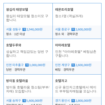
왕십리 태양모텔
레몬트리호텔
왕십리 태양모텔 청소이모 구
청소1명 (객실26개)
합니다.
서울 성동구
월
2,940,000원
서울 종로구
월
2,600,000원
청소
1년 이상
청소 외
경력무관
호텔두루와
아마레호텔
성실하고 책임감있는 당번 구
인천 *아마레호텔* 베팅삼촌
합니다.
구합니다.
인천 미추홀구
월
3,000,000원
인천 계양구
월
2,600,000원
당번
경력무관
베팅
경력무관
방이동 호텔라움
호텔자고
방이동 호텔라움 청소팀(부부/
신규 용인자고호텔에서 메이
자매) 모집합니다.
드 부부팀자매팀을 모십니다.
서울 송파구
월
5,600,000원
경기 용인시
월
2,800,000원