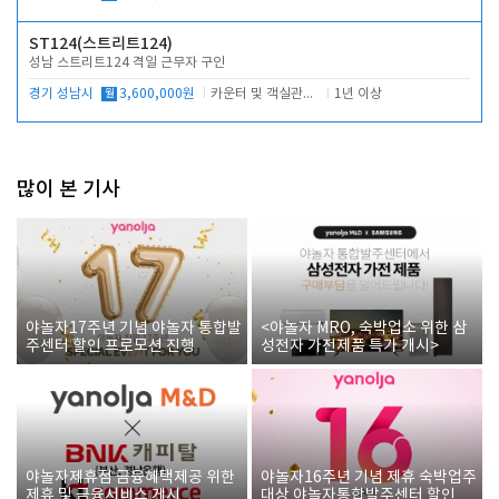
ST124(스트리트124)
성남 스트리트124 격일 근무자 구인
경기 성남시
월
3,600,000원
카운터 및 객실관리 전반
1년 이상
많이 본 기사
야놀자17주년 기념 야놀자 통합발
<야놀자 MRO, 숙박업소 위한 삼
주센터 할인 프로모션 진행
성전자 가전제품 특가 개시>
야놀자제휴점 금융혜택제공 위한
야놀자16주년 기념 제휴 숙박업주
제휴 및 금융서비스 게시
대상 야놀자통합발주센터 할인쿠