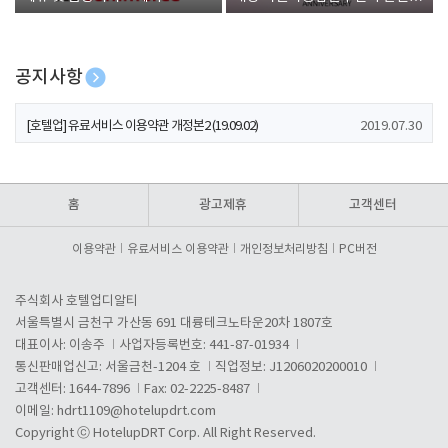
폰 증정
공지사항
[호텔업] 개인정보 처리방침 개정본1 (19.09.02)
2019.07.30
[호텔업] 유료서비스 이용약관 개정본2 (19.09.02)
2019.07.30
[호텔업] 개인정보 처리방침 개정본2 (19.09.02)
2019.07.30
홈
광고제휴
고객센터
이용약관
유료서비스 이용약관
개인정보처리방침
PC버전
주식회사 호텔업디알티
서울특별시 금천구 가산동 691 대륭테크노타운20차 1807호
대표이사: 이송주
사업자등록번호: 441-87-01934
통신판매업신고: 서울금천-1204 호
직업정보: J1206020200010
고객센터: 1644-7896
Fax: 02-2225-8487
이메일:
hdrt1109@hotelupdrt.com
Copyright ⓒ HotelupDRT Corp. All Right Reserved.