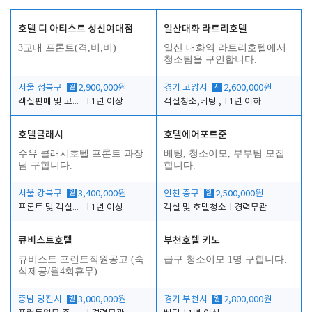
호텔 디 아티스트 성신여대점
일산대화 라트리호텔
3교대 프론트(격,비,비)
일산 대화역 라트리호텔에서
청소팀을 구인합니다.
서울 성북구
월
2,900,000원
경기 고양시
시
2,600,000원
객실판매 및 고객응대
1년 이상
객실청소,베팅 ,
1년 이하
호텔클래시
호텔에어포트준
수유 클래시호텔 프론트 과장
베팅, 청소이모, 부부팀 모집
님 구합니다.
합니다.
서울 강북구
월
3,400,000원
인천 중구
월
2,500,000원
프론트 및 객실관리
1년 이상
객실 및 호텔청소
경력무관
큐비스트호텔
부천호텔 키노
큐비스트 프런트직원공고 (숙
급구 청소이모 1명 구합니다.
식제공/월4회휴무)
충남 당진시
월
3,000,000원
경기 부천시
월
2,800,000원