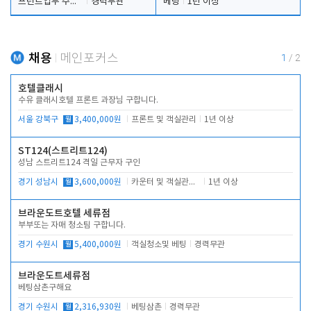
프런트업무 주간, 야간
경력무관
베팅
1년 이상
채용
메인포커스
1
/
2
호텔클래시
수유 클래시호텔 프론트 과장님 구합니다.
서울 강북구
월
3,400,000원
프론트 및 객실관리
1년 이상
ST124(스트리트124)
성남 스트리트124 격일 근무자 구인
경기 성남시
월
3,600,000원
카운터 및 객실관리 전반
1년 이상
브라운도트호텔 세류점
부부또는 자매 청소팀 구합니다.
경기 수원시
월
5,400,000원
객실청소및 베팅
경력무관
브라운도트세류점
베팅삼촌구해요
경기 수원시
월
2,316,930원
베팅삼촌
경력무관