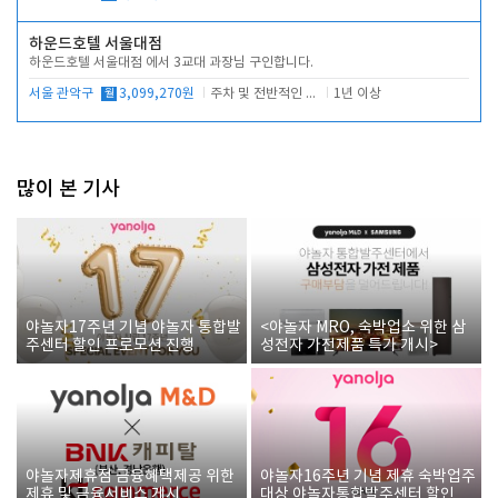
하운드호텔 서울대점
하운드호텔 서울대점 에서 3교대 과장님 구인합니다.
서울 관악구
월
3,099,270원
주차 및 전반적인 당번업무
1년 이상
많이 본 기사
야놀자17주년 기념 야놀자 통합발
<야놀자 MRO, 숙박업소 위한 삼
주센터 할인 프로모션 진행
성전자 가전제품 특가 개시>
야놀자제휴점 금융혜택제공 위한
야놀자16주년 기념 제휴 숙박업주
제휴 및 금융서비스 게시
대상 야놀자통합발주센터 할인쿠