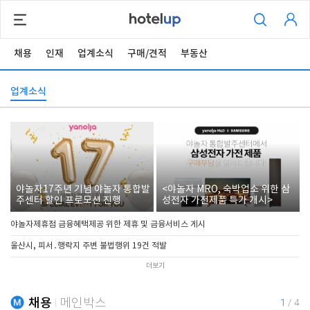
채용
인재
업계소식
구매/견적
부동산
업계소식
야놀자17주년 기념 야놀자 통합발
<야놀자 MRO, 숙박업소 위한 삼
주센터 할인 프로모션 진행
성전자 가전제품 특가 개시>
야놀자제휴점 금융혜택제공 위한 제휴 및 금융서비스 게시
울산시, 피서․행락지 주변 불법행위 19건 적발
더보기
채용
메인박스
1
/
4