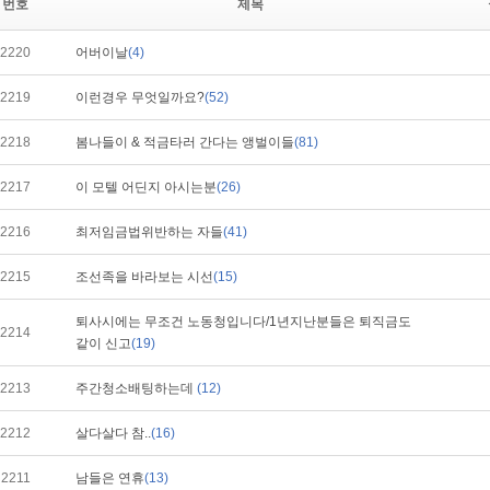
번호
제목
2220
어버이날
(4)
2219
이런경우 무엇일까요?
(52)
2218
봄나들이 & 적금타러 간다는 앵벌이들
(81)
2217
이 모텔 어딘지 아시는분
(26)
2216
최저임금법위반하는 자들
(41)
2215
조선족을 바라보는 시선
(15)
퇴사시에는 무조건 노동청입니다/1년지난분들은 퇴직금도
2214
같이 신고
(19)
2213
주간청소배팅하는데
(12)
2212
살다살다 참..
(16)
2211
남들은 연휴
(13)