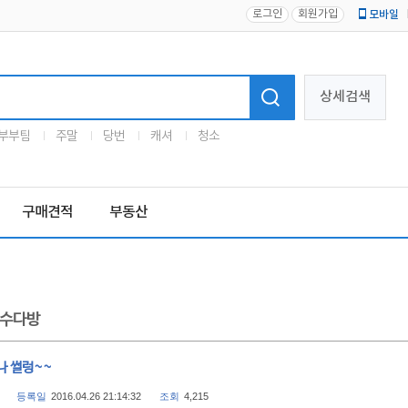
로그인
회원가입
모바일
로고
상세검색
부부팀
주말
당번
캐셔
청소
구매견적
부동산
수다방
나 썰렁~~
등록일
2016.04.26 21:14:32
조회
4,215