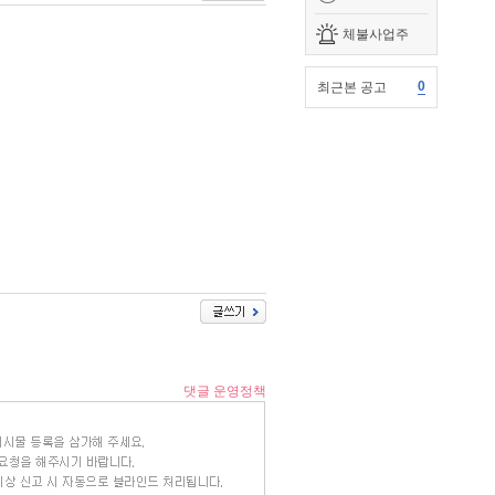
체불사업주
0
최근본 공고