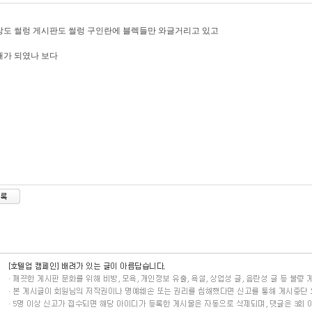
도 썰렁 게시판도 썰렁 구인란에 블렉들만 와글거리고 있고
때가 되였나 보다