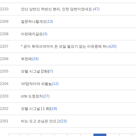
2210
안산 상반신 하반신 분리, 인천 당번이었네요.
(47)
2209
질문하나할게요
(13)
2208
이런돼지같은
(3)
2207
* 굳이 욕먹으며까지 돈 모일 필요가 없는 이유중에 하나
(20)
2206
부천에
(24)
2205
모텔 시그널 [2화]
(7)
2204
아!깜작이야 쉬벨놈
(12)
2203
cctv 도청장치
(27)
2202
모텔 시그널 [ 1 화]
(18)
2201
비는 오고 손님은 안오고
(23)