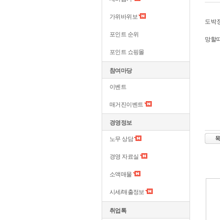
가위바위보
도박장
포인트 순위
망할
포인트 쇼핑몰
참여마당
이벤트
매거진이벤트
경영정보
노무 상담
경영 자료실
소액매물
시세/매출정보
취업톡