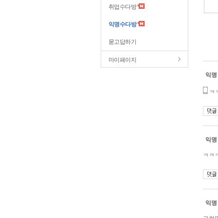
취업수다방
익명수다방
묻고답하기
마이페이지