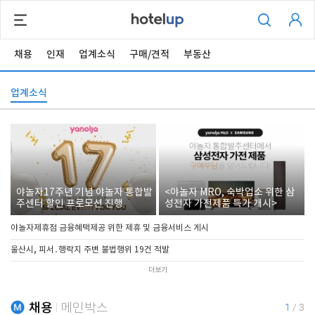
채용
인재
업계소식
구매/견적
부동산
업계소식
야놀자17주년 기념 야놀자 통합발
<야놀자 MRO, 숙박업소 위한 삼
주센터 할인 프로모션 진행
성전자 가전제품 특가 개시>
야놀자제휴점 금융혜택제공 위한 제휴 및 금융서비스 게시
울산시, 피서․행락지 주변 불법행위 19건 적발
더보기
채용
메인박스
1
/
3