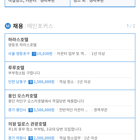
객실청소, 카운터
경력무관
청소 외
경력무관
채용
메인포커스
1
/
2
하라스호텔
영등포 하라스호텔
서울 영등포구
시
10,030원
카운터 업무 및 객실관리(청소상태 확인, 객실판매)
1년 이상
루루호텔
부부청소팀 구합니다
인천 남동구
월
2,500,000원
객실 청소
1년 이상
용인 오스카호텔
용인 처인구 오스카호텔에서 격일당번 채용합니다
경기 용인시
월
3,500,000원
전반적인 카운터 업무
경력무관
의왕 밀로스 관광호텔
주1회 휴무 청소 부부팀, 3교대 당번 모집합니다.
경기 의왕시
월
2,500,000원
객실 청소업무
1년 이상