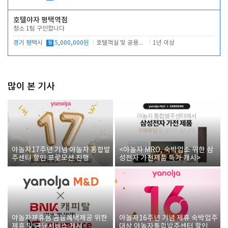
호텔야자 평택역점
청소 1팀 구인합니다
경기 평택시
월
5,000,000원
호텔객실 및 공용시설 청소 관리
1년 이상
많이 본 기사
야놀자17주년 기념 야놀자 통합발
<야놀자 MRO, 숙박업소 위한 삼
주센터 할인 프로모션 진행
성전자 가전제품 특가 개시>
야놀자제휴점 금융혜택제공 위한
야놀자16주년 기념 제휴 숙박업주
제휴 및 금융서비스 게시
대상 야놀자통합발주센터 할인쿠