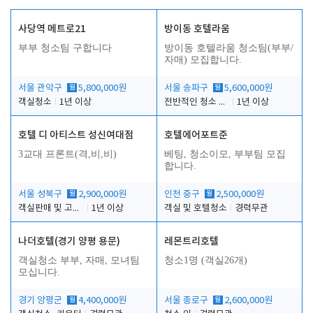
사당역 메트로21
방이동 호텔라움
부부 청소팀 구합니다
방이동 호텔라움 청소팀(부부/
자매) 모집합니다.
서울 관악구
월
5,800,000원
서울 송파구
월
5,600,000원
객실청소
1년 이상
전반적인 청소 업무(객실청소.객실정리)
1년 이상
호텔 디 아티스트 성신여대점
호텔에어포트준
3교대 프론트(격,비,비)
베팅, 청소이모, 부부팀 모집
합니다.
서울 성북구
월
2,900,000원
인천 중구
월
2,500,000원
객실판매 및 고객응대
1년 이상
객실 및 호텔청소
경력무관
나더호텔(경기 양평 용문)
레몬트리호텔
객실청소 부부, 자매, 모녀팀
청소1명 (객실26개)
모십니다.
경기 양평군
월
4,400,000원
서울 종로구
월
2,600,000원