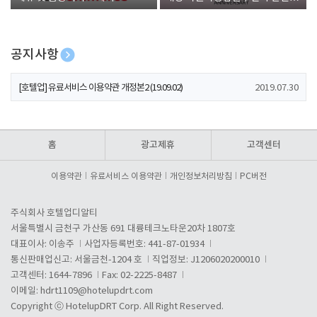
폰 증정
공지사항
[호텔업] 개인정보 처리방침 개정본1 (19.09.02)
2019.07.30
[호텔업] 유료서비스 이용약관 개정본2 (19.09.02)
2019.07.30
[호텔업] 개인정보 처리방침 개정본2 (19.09.02)
2019.07.30
홈
광고제휴
고객센터
이용약관
유료서비스 이용약관
개인정보처리방침
PC버전
주식회사 호텔업디알티
서울특별시 금천구 가산동 691 대륭테크노타운20차 1807호
대표이사: 이송주
사업자등록번호: 441-87-01934
통신판매업신고: 서울금천-1204 호
직업정보: J1206020200010
고객센터: 1644-7896
Fax: 02-2225-8487
이메일:
hdrt1109@hotelupdrt.com
Copyright ⓒ HotelupDRT Corp. All Right Reserved.