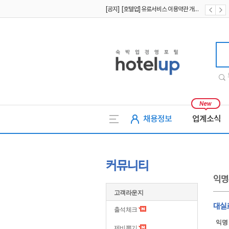
[공지] [호텔업] 유료서비스 이용약관 개정본2 (19.09.02)
[공지] [호텔업] 개인정보 처리방침 개정본2 (19.09.02)
호텔업
채용정보
업계소식
커뮤니티
익명
고객라운지
대실
출석체크
익명
제비뽑기