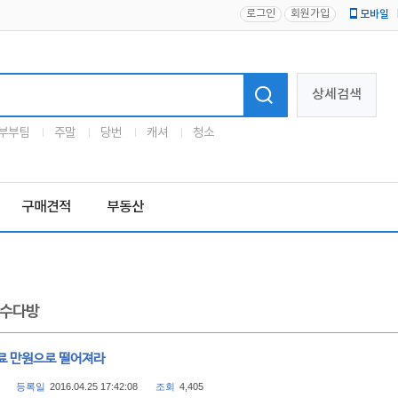
로그인
회원가입
모바일
로고
상세검색
부부팀
주말
당번
캐셔
청소
구매견적
부동산
수다방
료 만원으로 떨어져라
등록일
2016.04.25 17:42:08
조회
4,405