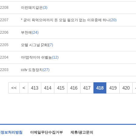
2208
이런돼지같은
(3)
2207
* 굳이 욕먹으며까지 돈 모일 필요가 없는 이유중에 하나
(20)
2206
부천에
(24)
2205
모텔 시그널 [2화]
(7)
2204
아!깜작이야 쉬벨놈
(12)
2203
cctv 도청장치
(27)
<<
<
413
414
415
416
417
418
419
420
인정보처리방침
이메일무단수집거부
제휴/광고문의