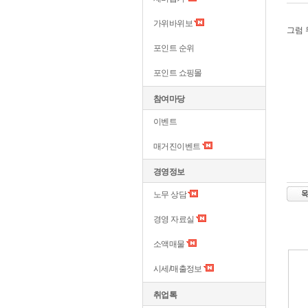
가위바위보
그럼
포인트 순위
포인트 쇼핑몰
참여마당
이벤트
매거진이벤트
경영정보
노무 상담
경영 자료실
소액매물
시세/매출정보
취업톡