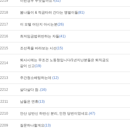
2219
이런경우 무엇일까요?
(52)
2218
봄나들이 & 적금타러 간다는 앵벌이들
(81)
2217
이 모텔 어딘지 아시는분
(26)
2216
최저임금법위반하는 자들
(41)
2215
조선족을 바라보는 시선
(15)
퇴사시에는 무조건 노동청입니다/1년지난분들은 퇴직금도
2214
같이 신고
(19)
2213
주간청소배팅하는데
(12)
2212
살다살다 참..
(16)
2211
남들은 연휴
(13)
2210
안산 상반신 하반신 분리, 인천 당번이었네요.
(47)
2209
질문하나할게요
(13)