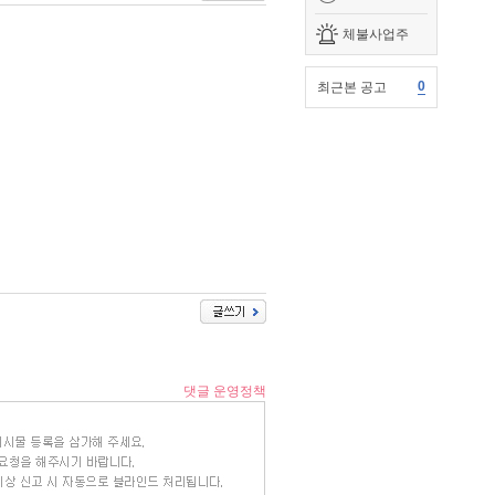
체불사업주
0
최근본 공고