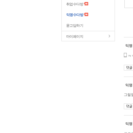
취업수다방
익명수다방
묻고답하기
마이페이지