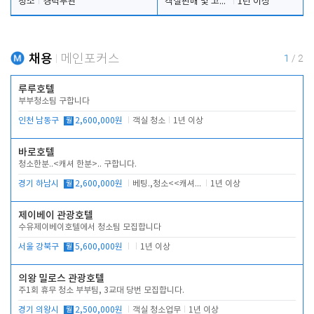
청소
경력무관
객실판매 및 고객응대
1년 이상
채용
메인포커스
1
/
2
루루호텔
부부청소팀 구합니다
인천 남동구
월
2,600,000원
객실 청소
1년 이상
바로호텔
청소한분..<캐셔 한분>.. 구합니다.
경기 하남시
월
2,600,000원
베팅.,청소<<캐셔 모셔봅니다.
1년 이상
제이베이 관광호텔
수유제이베이호텔에서 청소팀 모집합니다
서울 강북구
월
5,600,000원
1년 이상
의왕 밀로스 관광호텔
주1회 휴무 청소 부부팀, 3교대 당번 모집합니다.
경기 의왕시
월
2,500,000원
객실 청소업무
1년 이상