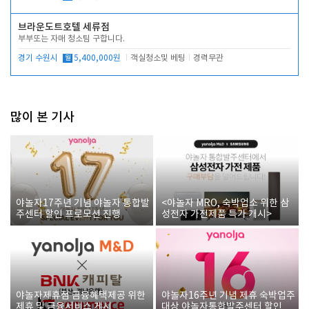
브라운도트호텔 세류점
부부또는 자매 청소팀 구합니다.
경기 수원시
월
5,400,000원
객실청소및 베팅
경력무관
많이 본 기사
야놀자17주년 기념 야놀자 통합발
<야놀자 MRO, 숙박업소 위한 삼
주센터 할인 프로모션 진행
성전자 가전제품 특가 개시>
야놀자제휴점 금융혜택제공 위한
야놀자16주년 기념 제휴 숙박업주
제휴 및 금융서비스 게시
대상 야놀자통합발주센터 할인쿠