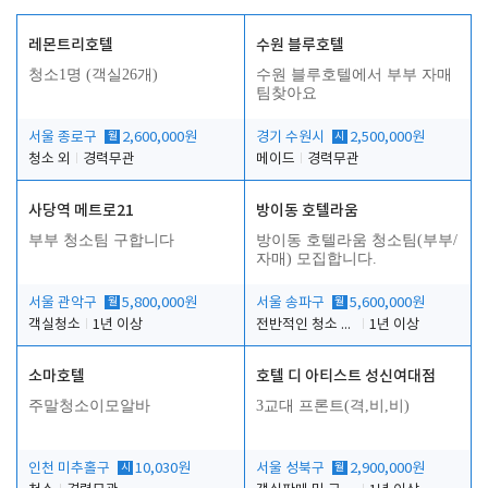
레몬트리호텔
수원 블루호텔
청소1명 (객실26개)
수원 블루호텔에서 부부 자매
팀찾아요
서울 종로구
월
2,600,000원
경기 수원시
시
2,500,000원
청소 외
경력무관
메이드
경력무관
사당역 메트로21
방이동 호텔라움
부부 청소팀 구합니다
방이동 호텔라움 청소팀(부부/
자매) 모집합니다.
서울 관악구
월
5,800,000원
서울 송파구
월
5,600,000원
객실청소
1년 이상
전반적인 청소 업무(객실청소.객실정리)
1년 이상
소마호텔
호텔 디 아티스트 성신여대점
주말청소이모알바
3교대 프론트(격,비,비)
인천 미추홀구
시
10,030원
서울 성북구
월
2,900,000원