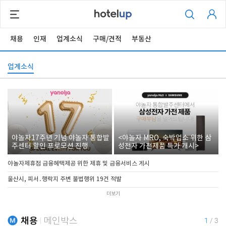
채용
인재
업계소식
구매/견적
부동산
업계소식
야놀자17주년 기념 야놀자 통합발
<야놀자 MRO, 숙박업소 위한 삼
주센터 할인 프로모션 진행
성전자 가전제품 특가 개시>
야놀자제휴점 금융혜택제공 위한 제휴 및 금융서비스 게시
울산시, 피서․행락지 주변 불법행위 19건 적발
더보기
채용
메인박스
1
/
3