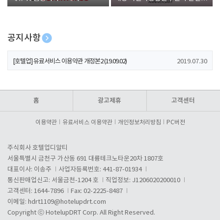
폰 증정
공지사항
[호텔업] 개인정보 처리방침 개정본1 (19.09.02)
2019.07.30
[호텔업] 유료서비스 이용약관 개정본2 (19.09.02)
2019.07.30
[호텔업] 개인정보 처리방침 개정본2 (19.09.02)
2019.07.30
홈
광고제휴
고객센터
이용약관
유료서비스 이용약관
개인정보처리방침
PC버전
주식회사 호텔업디알티
서울특별시 금천구 가산동 691 대륭테크노타운20차 1807호
대표이사: 이송주
사업자등록번호: 441-87-01934
통신판매업신고: 서울금천-1204 호
직업정보: J1206020200010
고객센터: 1644-7896
Fax: 02-2225-8487
이메일:
hdrt1109@hotelupdrt.com
Copyright ⓒ HotelupDRT Corp. All Right Reserved.