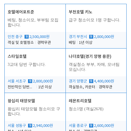
호텔에어포트준
부천호텔 키노
베팅, 청소이모, 부부팀 모집
급구 청소이모 1명 구합니다.
합니다.
인천 중구
월
2,500,000원
경기 부천시
월
2,800,000원
객실 및 호텔청소
경력무관
베팅
1년 이상
스타일호텔
나더호텔(경기 양평 용문)
3교대 당번 구합니다.
객실청소 부부, 자매, 모녀팀
모십니다.
서울 서초구
월
2,800,000원
경기 양평군
월
4,400,000원
전반적인 당번업무
1년 이상
객실청소, 카운터
경력무관
왕십리 태양모텔
레몬트리호텔
왕십리 태양모텔 청소이모 구
청소1명 (객실26개)
합니다.
서울 성동구
월
2,940,000원
서울 종로구
월
2,600,000원