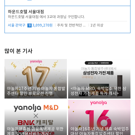
하운드호텔 서울대점
하운드호텔 서울대점 에서 3교대 과장님 구인합니다.
서울 관악구
월
3,099,270원
주차 및 전반적인 당번업무
1년 이상
많이 본 기사
야놀자17주년 기념 야놀자 통합발
<야놀자 MRO, 숙박업소 위한 삼
주센터 할인 프로모션 진행
성전자 가전제품 특가 개시>
야놀자제휴점 금융혜택제공 위한
야놀자16주년 기념 제휴 숙박업주
제휴 및 금융서비스 게시
대상 야놀자통합발주센터 할인쿠