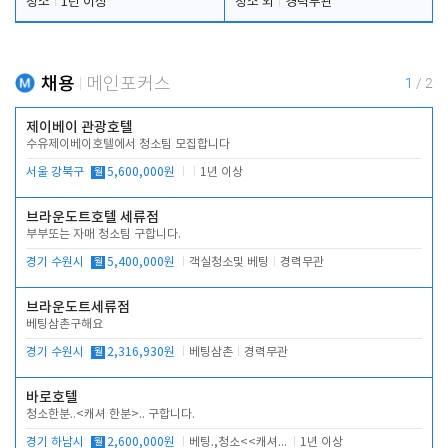
청소
1년 이상
청소 외
경력무관
채용
메인포커스
1
/
2
제이베이 관광호텔
수유제이베이호텔에서 청소팀 모집합니다
서울 강북구
월
5,600,000원
1년 이상
브라운도트호텔 세류점
부부또는 자매 청소팀 구합니다.
경기 수원시
월
5,400,000원
객실청소및 베팅
경력무관
브라운도트세류점
베팅삼촌구해요
경기 수원시
월
2,316,930원
베팅삼촌
경력무관
바로호텔
청소한분..<캐셔 한분>.. 구합니다.
경기 하남시
월
2,600,000원
베팅.,청소<<캐셔 모셔봅니다.
1년 이상