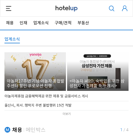
채용
인재
업계소식
구매/견적
부동산
업계소식
야놀자17주년 기념 야놀자 통합발
<야놀자 MRO, 숙박업소 위한 삼
주센터 할인 프로모션 진행
성전자 가전제품 특가 개시>
야놀자제휴점 금융혜택제공 위한 제휴 및 금융서비스 게시
울산시, 피서․행락지 주변 불법행위 19건 적발
더보기
채용
메인박스
1
/
4