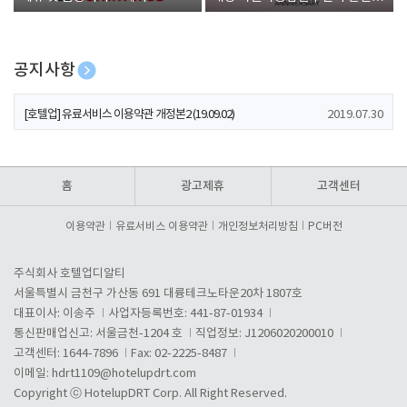
폰 증정
공지사항
[호텔업] 개인정보 처리방침 개정본1 (19.09.02)
2019.07.30
[호텔업] 유료서비스 이용약관 개정본2 (19.09.02)
2019.07.30
[호텔업] 개인정보 처리방침 개정본2 (19.09.02)
2019.07.30
홈
광고제휴
고객센터
이용약관
유료서비스 이용약관
개인정보처리방침
PC버전
주식회사 호텔업디알티
서울특별시 금천구 가산동 691 대륭테크노타운20차 1807호
대표이사: 이송주
사업자등록번호: 441-87-01934
통신판매업신고: 서울금천-1204 호
직업정보: J1206020200010
고객센터: 1644-7896
Fax: 02-2225-8487
이메일:
hdrt1109@hotelupdrt.com
Copyright ⓒ HotelupDRT Corp. All Right Reserved.